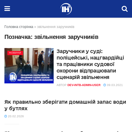
Головна сторінка
»
звільнення заручників
Позначка:
звільнення заручників
Заручники у суді:
НОВИНИ
поліцейські, нацгвардійці
та працівники судової
охорони відпрацювали
сценарій звільнення
АВТОР
DEV-INTB-ADMIN-USER
09.03.2021
Як правильно зберігати домашній запас води
у бутлях
20.02.2026