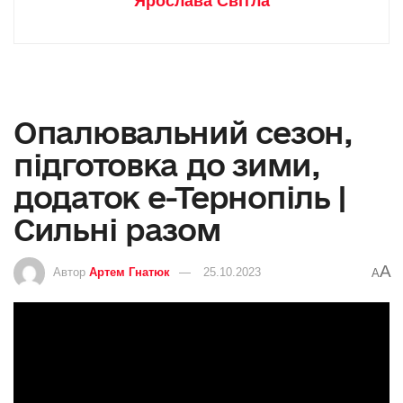
Ярослава Світла
Опалювальний сезон,
підготовка до зими,
додаток е-Тернопіль |
Сильні разом
A
Автор
Артем Гнатюк
25.10.2023
A