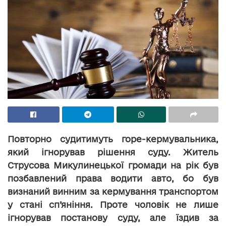
Повторно судитимуть горе-кермувальника,
який ігнорував рішення суду. Житель
Струсова Микулинецької громади на рік був
позбавлений права водити авто, бо був
визнаний винним за кермування транспортом
у стані сп’яніння. Проте чоловік не лише
ігнорував постанову суду, але їздив за