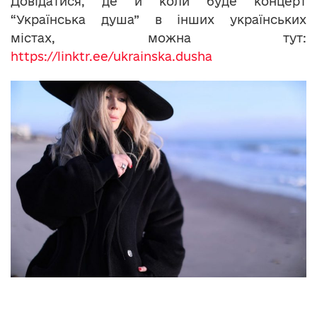
Довідатися, де й коли буде концерт
“Українська душа” в інших українських
містах, можна тут:
https://linktr.ee/ukrainska.dusha