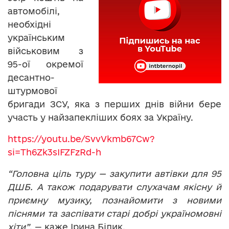
автомобілі,
необхідні
українським
військовим з
95-ої окремої
десантно-
штурмової
бригади ЗСУ, яка з перших днів війни бере
участь у найзапекліших боях за Україну.
https://youtu.be/SvvVkmb67Cw?
si=Th6Zk3sIFZFzRd-h
“Головна ціль туру — закупити автівки для 95
ДШБ. А також подарувати слухачам якісну й
приємну музику, познайомити з новими
піснями та заспівати старі добрі україномовні
хіти”
, — каже Ірина Білик.