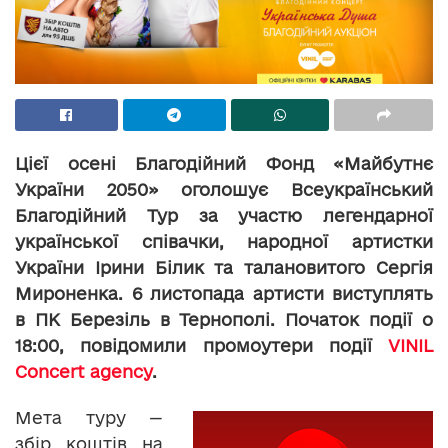
Цієї осені Благодійний Фонд «Майбутнє
України 2050» оголошує Всеукраїнський
Благодійний Тур за участю легендарної
української співачки, народної артистки
України Ірини Білик та талановитого Сергія
Мироненка. 6 листопада артисти виступлять
в ПК Березіль в Тернополі. Початок події о
18:00, повідомили промоутери події
VINIL
Concert agency
.
Мета туру —
збір коштів на