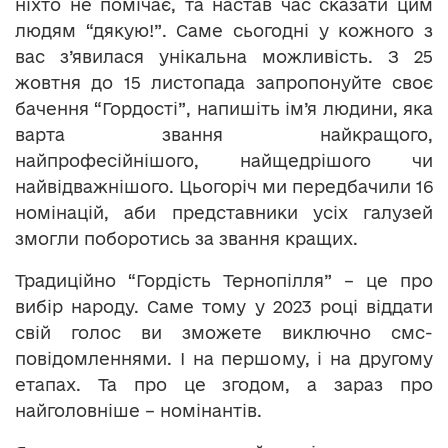
ніхто не помічає, та настав час сказати цим
людям “дякую!”. Саме сьогодні у кожного з
вас з’явилася унікальна можливість. З 25
жовтня до 15 листопада запропонуйте своє
бачення “Гордості”, напишіть ім’я людини, яка
варта звання найкращого,
найпрофесійнішого, найщедрішого чи
найвідважнішого. Цьогоріч ми передбачили 16
номінацій, аби представники усіх галузей
змогли поборотись за звання кращих.
Традиційно “Гордість Тернопілля” – це про
вибір народу. Саме тому у 2023 році віддати
свій голос ви зможете виключно смс-
повідомленнями. І на першому, і на другому
етапах. Та про це згодом, а зараз про
найголовніше – номінантів.