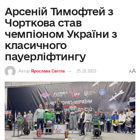
Арсеній Тимофтей з
Чорткова став
чемпіоном України з
класичного
пауерліфтингу
A
Автор
Ярослава Світла
25.10.2023
A