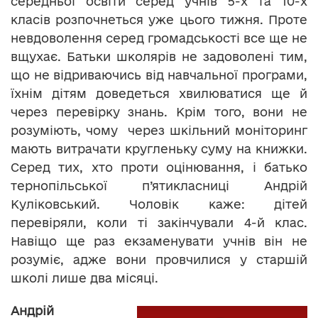
середньої освіти серед учнів 5-х та 10-х
класів розпочнеться уже цього тижня. Проте
невдоволення серед громадськості все ще не
вщухає. Батьки школярів не задоволені тим,
що не відриваючись від навчальної програми,
їхнім дітям доведеться хвилюватися ще й
через перевірку знань. Крім того, вони не
розуміють, чому через шкільний моніторинг
мають витрачати кругленьку суму на книжки.
Серед тих, хто проти оцінювання, і батько
тернопільської п’ятикласниці Андрій
Куліковський. Чоловік каже: дітей
перевіряли, коли ті закінчували 4-й клас.
Навіщо ще раз екзаменувати учнів він не
розуміє, адже вони провчилися у старшій
школі лише два місяці.
Андрій