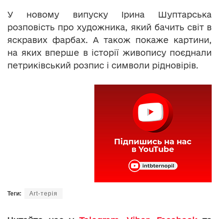
У новому випуску Ірина Шуптарська
розповість про художника, який бачить світ в
яскравих фарбах. А також покаже картини,
на яких вперше в історії живопису поєднали
петриківський розпис і символи рідновірів.
Теги:
Art-терія