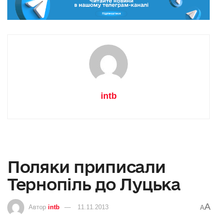
intb
Поляки приписали
Тернопіль до Луцька
A
Автор
intb
11.11.2013
A