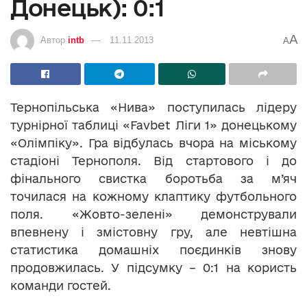
Донецьк): 0:1
A
Автор
intb
11.11.2013
A
Тернопільська «Нива» поступилась лідеру
турнірної таблиці «Favbet Ліги 1» донецькому
«Олімпіку». Гра відбулась вчора на міському
стадіоні Тернополя. Від стартового і до
фінального свистка боротьба за м’яч
точилася на кожному клаптику футбольного
поля. «Жовто-зелені» демонстрували
впевнену і змістовну гру, але невтішна
статистика домашніх поєдинків знову
продовжилась. У підсумку – 0:1 на користь
команди гостей.