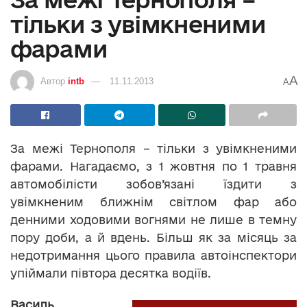
тільки з увімкненими
фарами
A
Автор
intb
11.11.2013
A
За межі Тернополя – тільки з увімкненими
фарами. Нагадаємо, з 1 жовтня по 1 травня
автомобілісти зобов’язані їздити з
увімкненим ближнім світлом фар або
денними ходовими вогнями не лише в темну
пору доби, а й вдень. Більш як за місяць за
недотримання цього правила автоінспектори
упіймали півтора десятка водіїв.
Василь