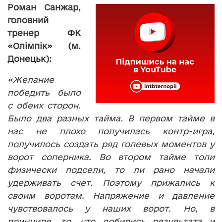
Роман Санжар,
головний
тренер ФК
«Олімпік» (м.
Донецьк):
«Желание
победить было
с обеих сторон.
Было два разных тайма. В первом тайме в
нас не плохо получилась контр-игра,
получилось создать ряд голевых моментов у
ворот соперника. Во втором тайме толи
физически подсели, то ли рано начали
удерживать счет. Поэтому прижались к
своим воротам. Напряжение и давление
чувствовалось у наших ворот. Но, в
принципе, то, что добились результата и