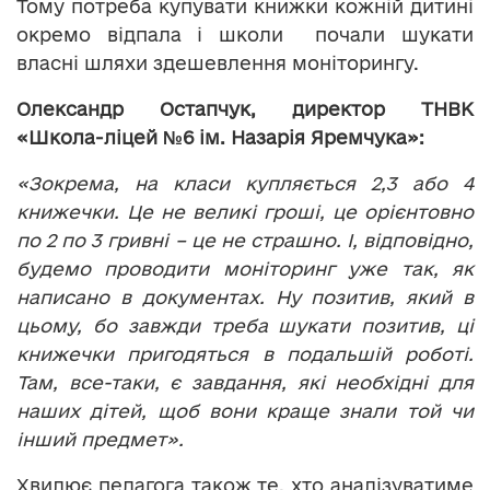
Тому потреба купувати книжки кожній дитині
окремо відпала і школи почали шукати
власні шляхи здешевлення моніторингу.
Олександр Остапчук, директор ТНВК
«Школа-ліцей №6 ім. Назарія Яремчука»:
«Зокрема, на класи купляється 2,3 або 4
книжечки. Це не великі гроші, це орієнтовно
по 2 по 3 гривні – це не страшно. І, відповідно,
будемо проводити моніторинг уже так, як
написано в документах. Ну позитив, який в
цьому, бо завжди треба шукати позитив, ці
книжечки пригодяться в подальшій роботі.
Там, все-таки, є завдання, які необхідні для
наших дітей, щоб вони краще знали той чи
інший предмет».
Хвилює педагога також те, хто аналізуватиме