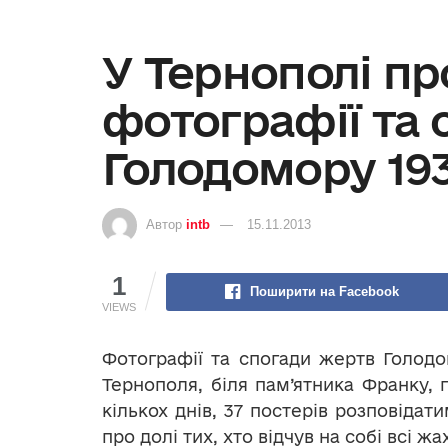
У Тернополі пр
фотографії та 
Голодомору 193
Автор
intb
15.11.2013
1
Поширити на Facebook
VIEWS
Фотографії та спогади жертв Голодом
Тернополя, біля пам’ятника Франку, 
кількох днів, 37 постерів розповіда
про долі тих, хто відчув на собі всі ж