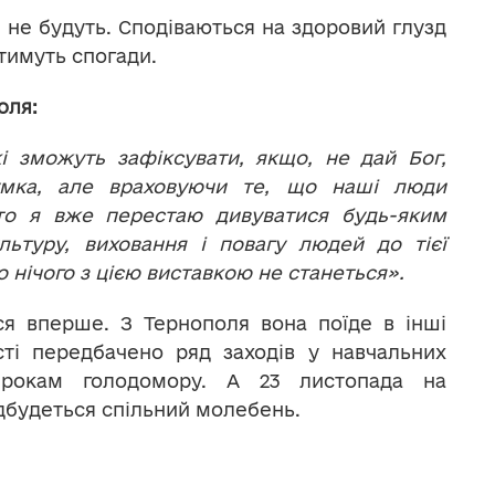
и не будуть. Сподіваються на здоровий глузд
тимуть спогади.
оля:
і зможуть зафіксувати, якщо, не дай Бог,
умка, але враховуючи те, що наші люди
 то я вже перестаю дивуватися будь-яким
ьтуру, виховання і повагу людей до тієї
що нічого з цією виставкою не станеться».
ся вперше. З Тернополя вона поїде в інші
ті передбачено ряд заходів у навчальних
 рокам голодомору. А 23 листопада на
ідбудеться спільний молебень.