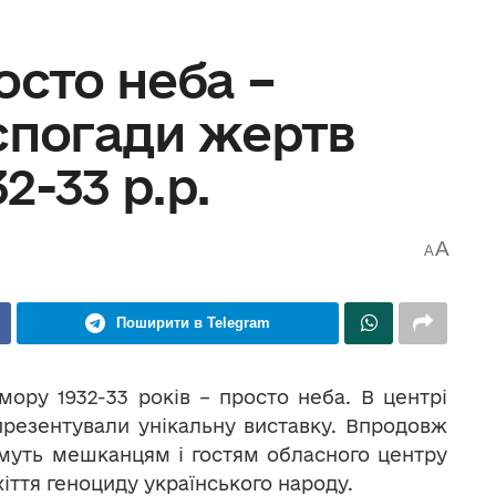
осто неба –
спогади жертв
2-33 р.р.
A
A
Поширити в Telegram
ору 1932-33 років – просто неба. В центрі
презентували унікальну виставку. Впродовж
тимуть мешканцям і гостям обласного центру
ахіття геноциду українського народу.