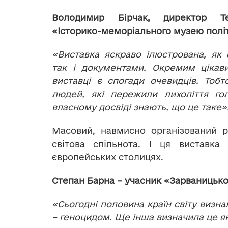
Володимир Бірчак, директор Тер
«Історико-меморіального музею політ
«Виставка яскраво ілюстрована, як
так і документами. Окремим цікав
виставці є спогади очевидців. Тобт
людей, які пережили лихоліття го
власному досвіді знають, що це таке»
Масовий, навмисно організований р
світова спільнота. І ця виставк
європейських столицях.
Степан Барна – учасник «Зарваницької
«Сьогодні половина країн світу визн
– геноцидом. Ще інша визначила це я