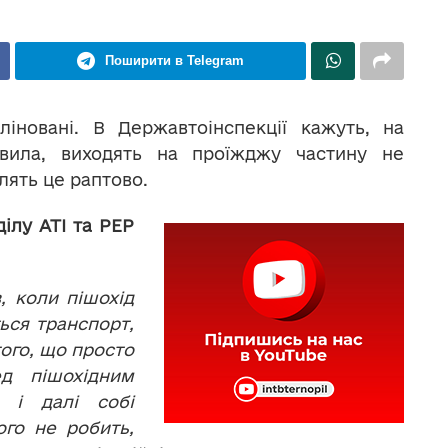
Поширити в Telegram
ліновані. В Державтоінспекції кажуть, на
вила, виходять на проїжджу частину не
лять це раптово.
ілу АТІ та РЕР
, коли пішохід
ься транспорт,
того, що просто
д пішохідним
ь і далі собі
ого не робить,