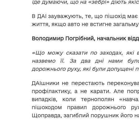
іде думаючи, що на «зебрі» діють якіс
В ДАІ зауважують, те, що пішохід має
життя, якщо авто не встигне загальму
Володимир Погрібний, начальник відділ
«Що можу сказати по заходах, які в
назвемо її. За два дні нами бу
дорожнього руху, які були допущені 
ДАІшники не перестають переконува
профілактику, а не карати. Але поп
випадків, коли тернополян «нав
пішоходом правил дорожнього рух
Щоправда, загиблий порушник його на