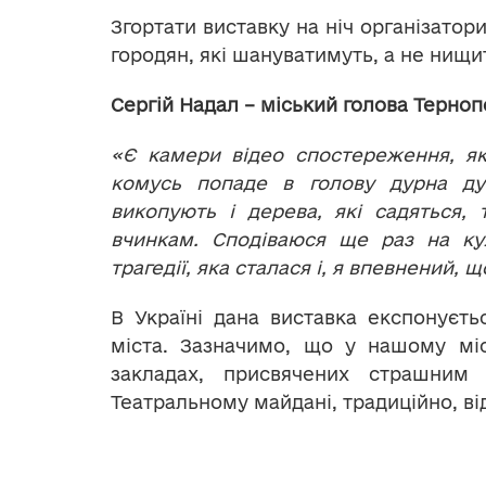
Згортати виставку на ніч організатор
городян, які шануватимуть, а не нищи
Сергій Надал – міський голова Терноп
«Є камери відео спостереження, як
комусь попаде в голову дурна д
викопують і дерева, які садяться,
вчинкам. Сподіваюся ще раз на кул
трагедії, яка сталася і, я впевнений, 
В Україні дана виставка експонуєть
міста. Зазначимо, що у нашому міс
закладах, присвячених страшним
Театральному майдані, традиційно, в