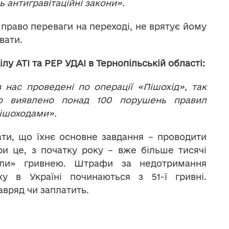
ь антигравітаційні закони».
 право переваги на переході, не врятує йому
вати.
у АТІ та РЕР УДАІ в Тернопільській області:
 нас проведені по операції «Пішохід», так
ло виявлено понад 100 порушень правил
пішоходами».
ти, що їхнє основне завдання – проводити
ри це, з початку року – вже більше тисячі
чали» гривнею. Штрафи за недотримання
у в Україні починаються з 51-ї гривні.
вряд чи заплатить.