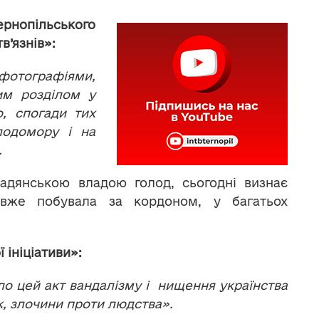
нопільського
в’язнів»:
 фотографіями,
им розділом у
о, спогади тих
лодомору і на
.
адянською владою голод, сьогодні визнає
а вже побувала за кордоном, у багатьох
 ініціативи»:
ало цей акт вандалізму і нищення українства
к, злочини проти людства».