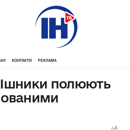
НАЛ
КОНТАКТИ
РЕКЛАМА
АІшники полюють
нованими
A
A