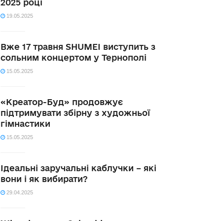
2025 році
19.05.2025
Вже 17 травня SHUMEI виступить з
сольним концертом у Тернополі
15.05.2025
«Креатор-Буд» продовжує
підтримувати збірну з художньої
гімнастики
15.05.2025
Ідеальні заручальні каблучки – які
вони і як вибирати?
29.04.2025