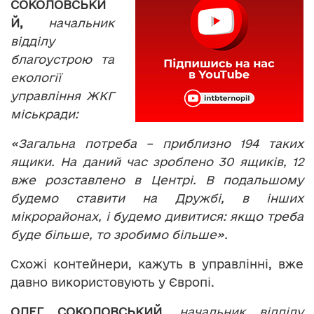
СОКОЛОВСЬКИ
Й
,
начальник
відділу
благоустрою та
екології
управління ЖКГ
міськради
:
«Загальна потреба – приблизно 194 таких
ящики. На даний час зроблено 30 ящиків, 12
вже розставлено в Центрі. В подальшому
будемо ставити на Дружбі, в інших
мікрорайонах, і будемо дивитися: якщо треба
буде більше, то зробимо більше».
Схожі контейнери, кажуть в управлінні, вже
давно використовують у Європі.
ОЛЕГ СОКОЛОВСЬКИЙ
,
начальник
відділу