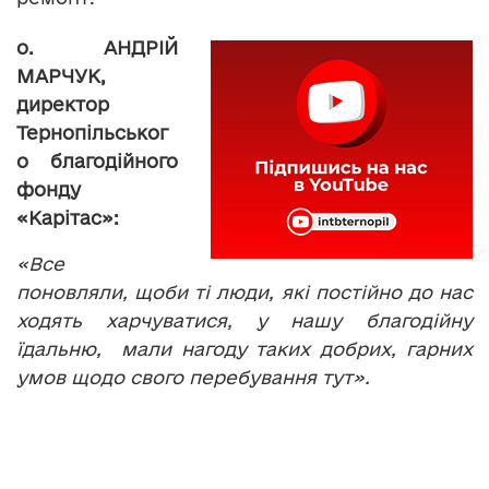
о.
АНДРІЙ
МАРЧУК,
директор
Тернопільськог
о благодійного
фонду
«Карітас»:
«Все
поновляли, щоби ті люди, які постійно до нас
ходять харчуватися, у нашу благодійну
їдальню, мали нагоду таких добрих, гарних
умов щодо свого перебування тут».
Годують у благодійній їдальні один раз у день,
о 12 годині. Проте, зазначають у «Карітасі», не
працює вона в суботу-неділю та у релігійні