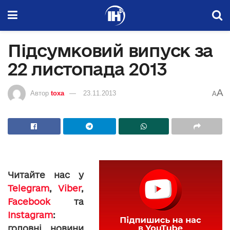
Підсумковий випуск за
22 листопада 2013
A
Автор
toxa
23.11.2013
A
Читайте нас у
Telegram
,
Viber
,
Facebook
та
Instagram
:
головні новини