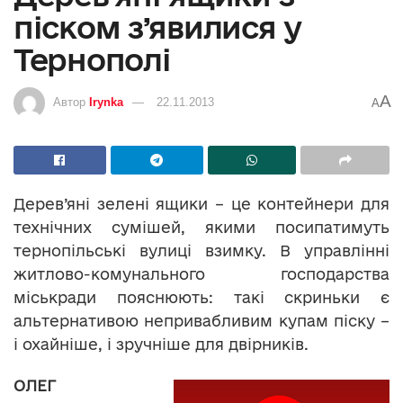
піском з’явилися у
Тернополі
A
Автор
Irynka
22.11.2013
A
Дерев’яні зелені ящики – це контейнери для
технічних сумішей, якими посипатимуть
тернопільські вулиці взимку. В управлінні
житлово-комунального господарства
міськради пояснюють: такі скриньки є
альтернативою непривабливим купам піску –
і охайніше, і зручніше для двірників.
ОЛЕГ