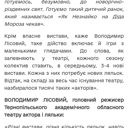
готуємось, безумовно, до новорічно-
різдвяних свят. Готуємо такий дитячий ранок,
який називається «Як Незнайко на Діда
Мороза чекав».
Крім власне вистави, каже Володимир
Лісовий, таке дійство включає й ігри з
маленькими глядачами. До слова, як
запевняють у театрі, кожного сезону
колектив ставить, в середньому, 3-4 нові
вистави. Кожна з них потребує нових ляльок.
Відтак, на складі за весь час існування театру,
назбиралося тисячі таких «акторів».
ВОЛОДИМИР ЛІСОВИЙ
,
головний режисер
Тернопільського академічного обласного
театру актора і ляльки:
«Різні вистави, різна кількість ляльок, навіть