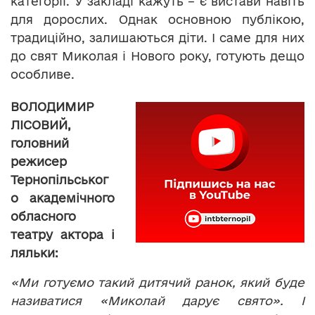
категорії. У закладі кажуть – є вистави навіть
для дорослих. Однак основною публікою,
традиційно, залишаються діти. І саме для них
до свят Миколая і Нового року, готують дещо
особливе.
ВОЛОДИМИР
ЛІСОВИЙ
,
головний
режисер
Тернопільськог
о академічного
обласного
театру актора і
ляльки:
«Ми готуємо такий дитячий ранок, який буде
називатися «Миколай дарує свято». І