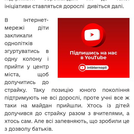
ініціативи ставляться дорослі дивіться далі.
В Інтернет-
мережі діти
закликали
однолітків
згуртуватись в
одну колону і
прийти у центр
міста, щоб
долучитись до
страйку. Таку позицію юного покоління
підтримують не всі дорослі, проте учні все ж
таки на майдан прийшли. Хтось із дітей
долучився до страйку разом з вчителями, а
хтось сам. Але всі запевняють, що зробили це
з дозволу батьків.