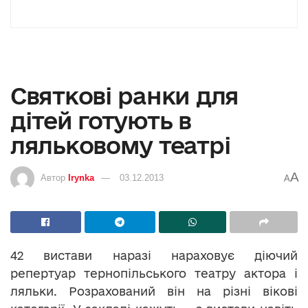
Святкові ранки для
дітей готують в
ляльковому театрі
A
Автор
Irynka
03.12.2013
A
42 вистави наразі нараховує діючий
репертуар тернопільського театру актора і
ляльки. Розрахований він на різні вікові