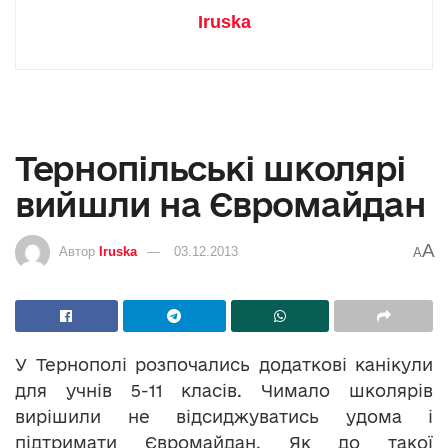
Iruska
Тернопільські школярі
вийшли на Євромайдан
A
Автор
Iruska
03.12.2013
A
У Тернополі розпочались додаткові канікули
для учнів 5-11 класів. Чимало школярів
вирішили не відсиджуватись удома і
підтримати Євромайдан. Як до такої