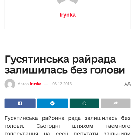
Irynka
Гусятинська райрада
залишилась без голови
A
Автор
Iruska
03.12.2013
A
Гусятинська районна рада залишилась без
голови. Сьогодні шляхом таємного
голосування на сесії депутати звільнили