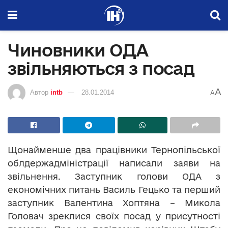
Чиновники ОДА
звільняються з посад
A
Автор
intb
28.01.2014
A
Щонайменше
два працівники Тернопільської
облдержадміністрації написали заяви на
звільнення. Заступник голови ОДА з
економічних питань Василь Гецько та перший
заступник Валентина Хоптяна – Микола
Головач зреклися своїх посад у присутності