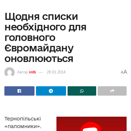
Щодня списки
необхідного для
головного
Євромайдану
оновлюються
A
Автор
intb
28.01.2014
A
Тернопільські
«паломники».