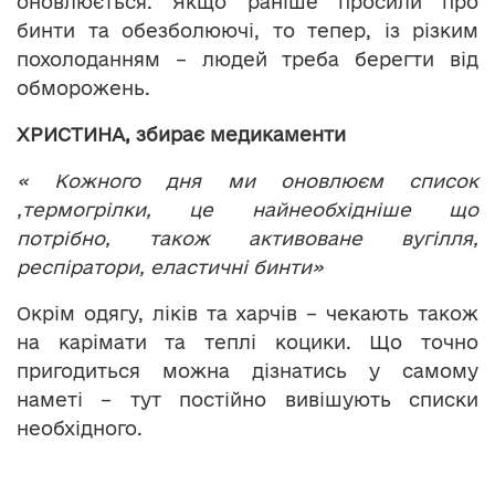
оновлюється. Якщо раніше просили про
бинти та обезболюючі, то тепер, із різким
похолоданням – людей треба берегти від
обморожень.
ХРИСТИНА, збирає медикаменти
« Кожного дня ми оновлюєм список
,термогрілки, це найнеобхідніше що
потрібно, також активоване вугілля,
респіратори, еластичні бинти»
Окрім одягу, ліків та харчів – чекають також
на карімати та теплі коцики. Що точно
пригодиться можна дізнатись у самому
наметі – тут постійно вивішують списки
необхідного.