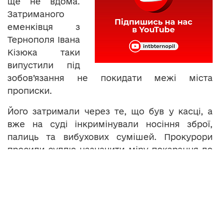
ще не вдома.
Затриманого
еменківця з
Тернополя Івана
Кізюка таки
випустили під
зобов’язання не покидати межі міста
прописки.
Його затримали через те, що був у касці, а
вже на суді інкримінували носіння зброї,
палиць та вибухових сумішей. Прокурори
просили суддю назначити міру покарання до
15 років. Справа тернополянина Івана Кізюка,
якого взяли на Інститутській, не перша
сфабрикована, кажуть його друзі. За таким
же сценарієм засудили понад сотню
активістів.