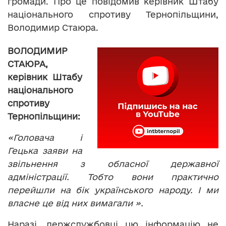
громади. Про це повідомив керівник Штабу
національного спротиву Тернопільщини,
Володимир Стаюра.
ВОЛОДИМИР
СТАЮРА,
керівник Штабу
національного
спротиву
Тернопільщини:
«Головача і
Гецька заяви на
звільнення з обласної державної
адміністрації. Тобто вони практично
перейшли на бік українського народу. І ми
власне це від них вимагали ».
Наразі, держслужбовці цю інформацію не