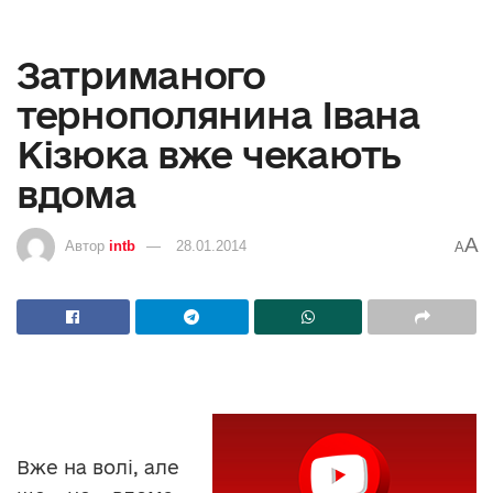
Затриманого
тернополянина Івана
Кізюка вже чекають
вдома
A
Автор
intb
28.01.2014
A
Вже на волі, але