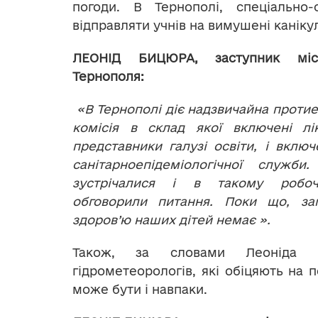
погоди. В Тернополі, спеціально
відправляти учнів на вимушені каніку
ЛЕОНІД БИЦЮРА, заступник міс
Тернополя:
«В Тернополі діє надзвичайна протие
комісія в склад якої включені лік
представники галузі освіти, і включ
санітарноепідеміологічної служби
зустрічалися і в такому робо
обговорили питання. Поки що, заг
здоров’ю наших дітей немає ».
Також, за словами Леоніда Б
гідрометеорологів, які обіцяють на 
може бути і навпаки.