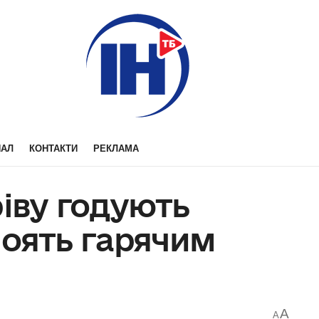
НАЛ
КОНТАКТИ
РЕКЛАМА
ріву годують
поять гарячим
A
A