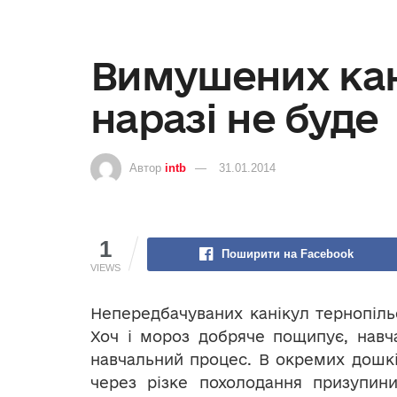
Вимушених кан
наразі не буде
Автор
intb
31.01.2014
1
Поширити на Facebook
VIEWS
Непередбачуваних канікул тернопіль
Хоч
і мороз добряче пощипує, навч
навчальний процес. В окремих дошкіл
через різке похолодання призупин