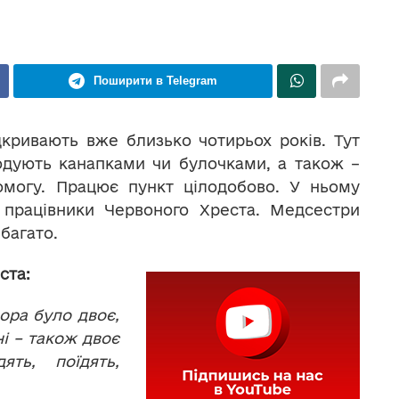
Поширити в Telegram
дкривають вже близько чотирьох років. Тут
одують канапками чи булочками, а також –
омогу. Працює пункт цілодобово. У ньому
 працівники Червоного Хреста.
Медсестри
багато.
ста:
чора було двоє,
ні – також двоє
ть, поїдять,