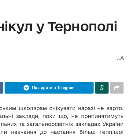
ікул у Тернополі
A
A
Поширити в Telegram
ським школярам очікувати наразі не варто.
альні заклади, поки що, не припинятимуть
ьних та загальноосвітніх закладах України
или навчання до настання більш теплішої