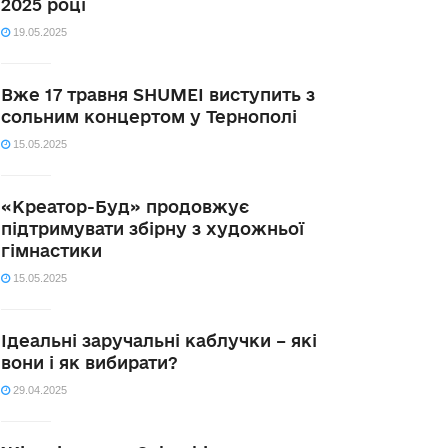
2025 році
19.05.2025
Вже 17 травня SHUMEI виступить з
сольним концертом у Тернополі
15.05.2025
«Креатор-Буд» продовжує
підтримувати збірну з художньої
гімнастики
15.05.2025
Ідеальні заручальні каблучки – які
вони і як вибирати?
29.04.2025