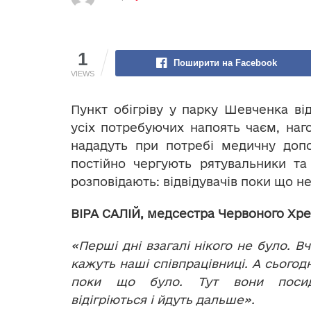
1
Поширити на Facebook
VIEWS
Пункт обігріву у парку Шевченка ві
усіх потребуючих напоять чаєм, наг
нададуть при потребі медичну доп
постійно чергують рятувальники та
розповідають: відвідувачів поки що не
ВІРА САЛІЙ, медсестра Червоного Хре
«Перші дні взагалі нікого не було. В
кажуть наші співпрацівниці. А сьогод
поки що було. Тут вони посидя
відігріються і йдуть дальше».