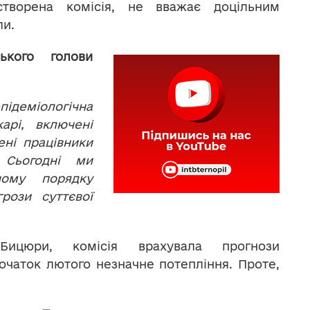
-створена комісія, не вважає доцільним
ли.
ького голови
підеміологічна
арі, включені
ені працівники
. Сьогодні ми
чому порядку
рози суттєвої
ицюри, комісія врахувала прогнози
початок лютого незначне потепління. Проте,