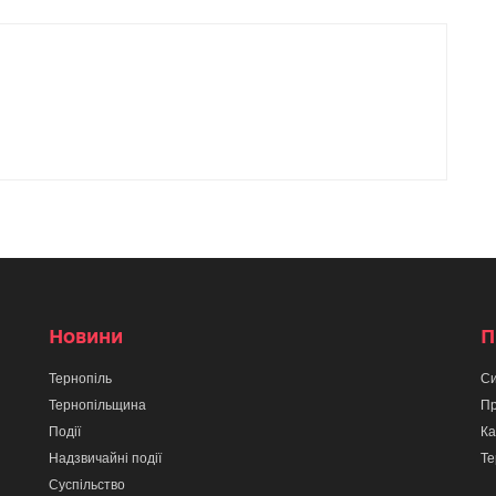
Новини
П
Тернопіль
Си
Тернопільщина
Пр
Події
Ка
Надзвичайні події
Те
Суспільство