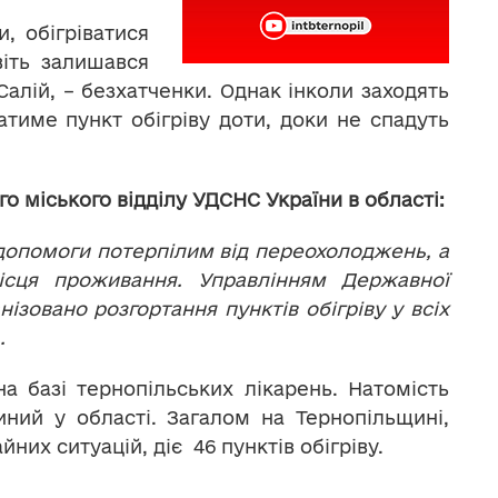
, обігріватися
іть залишався
 Салій, – безхатченки. Однак інколи заходять
ватиме пункт обігріву доти, доки не спадуть
о міського відділу УДСНС України в області:
допомоги потерпілим від переохолоджень, а
ісця проживання. Управлінням Державної
ізовано розгортання пунктів обігріву у всіх
.
 на базі тернопільських лікарень. Натомість
ний у області. Загалом на Тернопільщині,
них ситуацій, діє 46 пунктів обігріву.