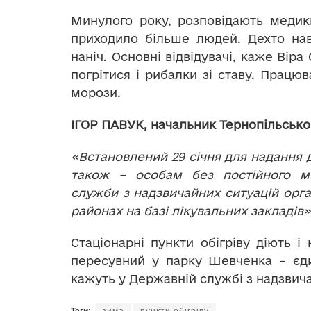
Минулого року, розповідають медики
приходило більше людей. Дехто нав
наніч. Основні відвідувачі, каже Віра
погрітися і рибалки зі ставу. Працю
морози.
ІГОР ПАВУК, начальник Тернопільськог
«Встановлений 29 січня для надання 
також – особам без постійного м
служби з надзвичайних ситуацій орган
районах на базі лікувальних закладів»
Стаціонарні пункти обігріву діють і
пересувний у парку Шевченка – єди
кажуть у Державній службі з надзвичай
Теги:
зима
пункти обігріву