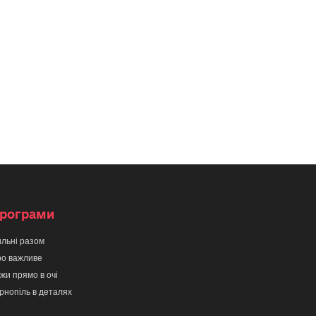
рограми
льні разом
о важливе
жи прямо в очі
рнопіль в деталях