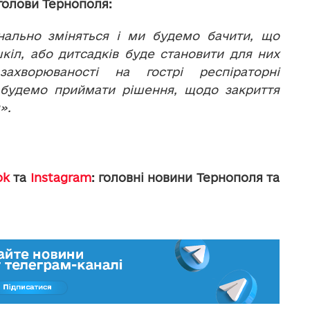
голови Тернополя:
нально зміняться і ми будемо бачити, що
іл, або дитсадків буде становити для них
ахворюваності на гострі респіраторні
 будемо приймати рішення, щодо закриття
».
ok
та
Instagram
: головні новини Тернополя та