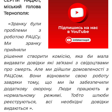
СЕРГІЙ НАДАЛ,
міський голова
Тернополя:
«Зранку були
проблеми з
роботою РАЦСу.
Ми зранку
прийняли
рішення створити комісію, яка би мала
видавати довідки які зв’язані з свідоцтвами
про смерть. Але ми дійшли домовленості з
РАЦСом. Вони відновили свою роботу
завдяки тому, що ми їм забезпечили
додаткову охорону. Люди працюють в
нормальному режимі. Тобто шлюби
реєструються, всі необхідні довідки
видаються ».