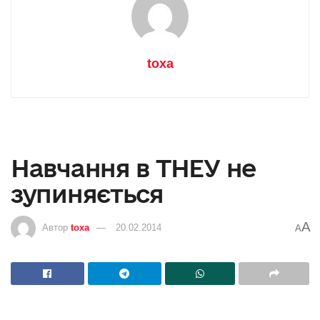
toxa
Навчання в ТНЕУ не
зупиняється
A
Автор
toxa
20.02.2014
A