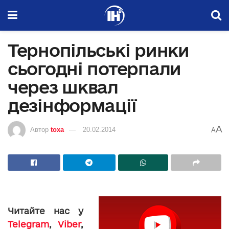
Тернопільські ринки
сьогодні потерпали
через шквал
дезінформації
A
Автор
toxa
20.02.2014
A
Читайте нас у
Telegram
,
Viber
,