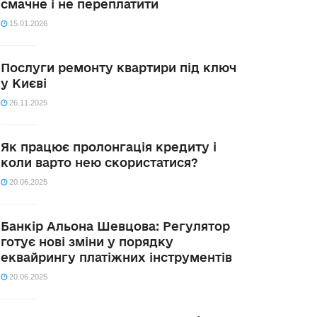
смачне і не переплатити
15.01.2026
Послуги ремонту квартири під ключ
у Києві
26.11.2025
Як працює пролонгація кредиту і
коли варто нею скористатися?
20.06.2025
Банкір Альона Шевцова: Регулятор
готує нові зміни у порядку
еквайрингу платіжних інструментів
20.06.2025