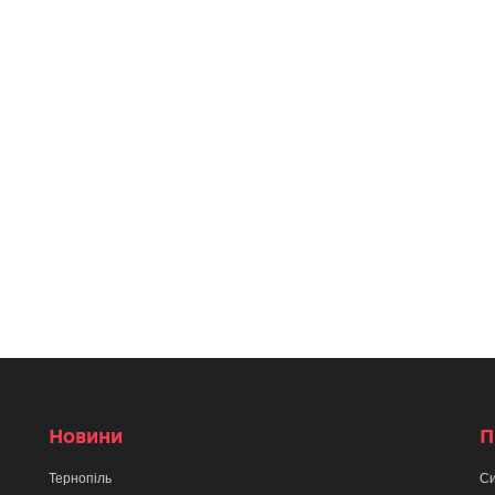
Новини
П
Тернопіль
Си