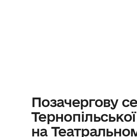
Позачергову с
Тернопільсько
на Театрально