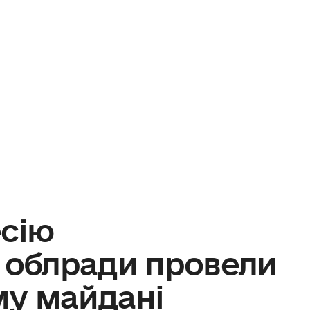
есію
ї облради провели
му майдані