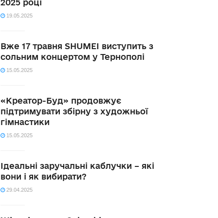
2025 році
19.05.2025
Вже 17 травня SHUMEI виступить з
сольним концертом у Тернополі
15.05.2025
«Креатор-Буд» продовжує
підтримувати збірну з художньої
гімнастики
15.05.2025
Ідеальні заручальні каблучки – які
вони і як вибирати?
29.04.2025