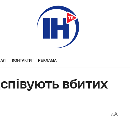
НАЛ
КОНТАКТИ
РЕКЛАМА
дспівують вбитих
A
A