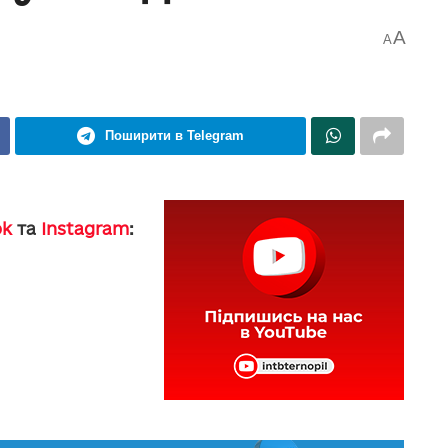
A
A
Поширити в Telegram
ok
та
Instagram
: