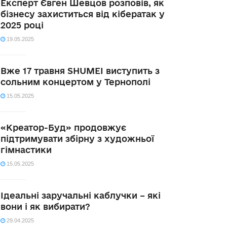
Експерт Євген Шевцов розповів, як
бізнесу захиститься від кібератак у
2025 році
19.05.2025
Вже 17 травня SHUMEI виступить з
сольним концертом у Тернополі
15.05.2025
«Креатор-Буд» продовжує
підтримувати збірну з художньої
гімнастики
15.05.2025
Ідеальні заручальні каблучки – які
вони і як вибирати?
29.04.2025