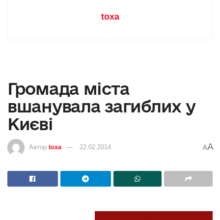
toxa
Громада міста
вшанувала загиблих у
Києві
A
Автор
toxa
22.02.2014
A