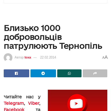
Близько 1000
добровольців
патрулюють Тернопіль
A
Автор
toxa
22.02.2014
A
Читайте нас у
Telegram
,
Viber
,
Facebook
та