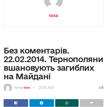
toxa
Без коментарів.
22.02.2014. Тернополяни
вшановують загиблих
на Майдані
A
Автор
toxa
22.02.2014
A