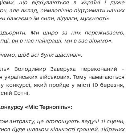
іями, що відбуваються в Україні і дуже
хоч, але вклад, символічно підтримати наших
 ми бажаємо їм сили, відваги, мужності»
бадьорити. Ми щиро за них переживаємо,
ці, ви в нас найкращі, ми в вас віримо».
чемо, щоб всі були щасливі».
піль» Володимир Заверуха переконаний –
 українських військових. Тому намагаються
 конкурсі, який пройде у місті 10 березня,
сній Сотні.
нкурсу «Міс Тернопіль»:
гом антракту, це оголошують ведучі зі сцени,
ися буде шляхом кількості грошей, зібраних