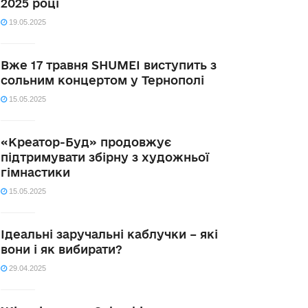
2025 році
19.05.2025
Вже 17 травня SHUMEI виступить з
сольним концертом у Тернополі
15.05.2025
«Креатор-Буд» продовжує
підтримувати збірну з художньої
гімнастики
15.05.2025
Ідеальні заручальні каблучки – які
вони і як вибирати?
29.04.2025