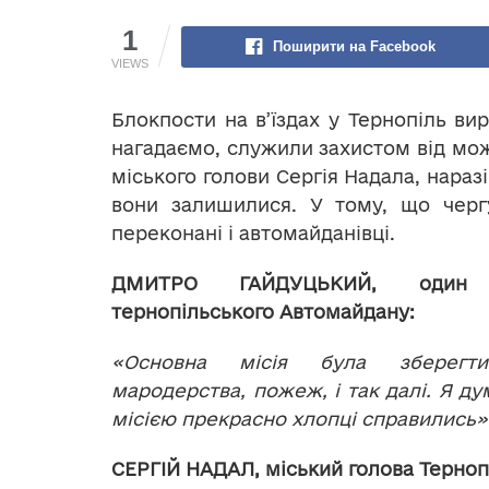
1
Поширити на Facebook
VIEWS
Блокпости на в’їздах у Тернопіль ви
нагадаємо, служили захистом від мо
міського голови Сергія Надала, наразі
вони залишилися. У тому, що черг
переконані і автомайданівці.
ДМИТРО ГАЙДУЦЬКИЙ, один 
тернопільського Автомайдану:
«Основна місія була зберегт
мародерства, пожеж, і так далі. Я ду
місією прекрасно хлопці справились»
СЕРГІЙ НАДАЛ, міський голова Терноп