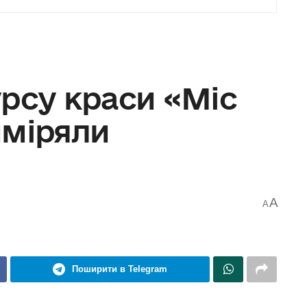
рсу краси «Міс
иміряли
A
A
Поширити в Telegram