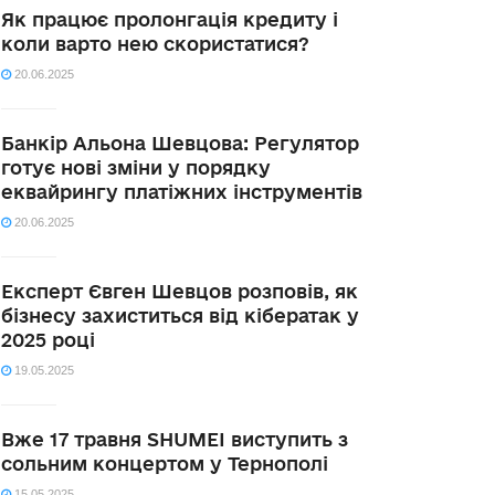
Як працює пролонгація кредиту і
коли варто нею скористатися?
20.06.2025
Банкір Альона Шевцова: Регулятор
готує нові зміни у порядку
еквайрингу платіжних інструментів
20.06.2025
Експерт Євген Шевцов розповів, як
бізнесу захиститься від кібератак у
2025 році
19.05.2025
Вже 17 травня SHUMEI виступить з
сольним концертом у Тернополі
15.05.2025