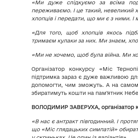
«Ми дуже слідкуємо за всіма под
переживаємо. І це такий, невеликий 
хлопців і передати, що ми є з ними. І
«Для того, щоб хлопців якось під
тримаєм кулаки за них. Ми знаєм, хлоп
«Ми не хочемо, щоб була війна. Ми хо
Організатор конкурсу «Міс Терно
підтримка зараз є дуже важливою для
допомогти, чим зможуть. А на самому
збиратимуть кошти на пам’ятник Небе
ВОЛОДИМИР ЗАВЕРУХА, організатор ко
«В нас є антракт півгодинний. І протя
що
«Міс глядацьких симпатій» обират
у скриньках. Це один із варіантів».