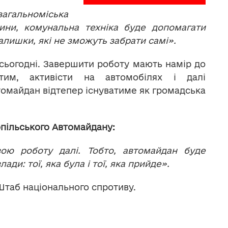
загальноміська
дини, комунальна техніка буде допомагати
алишки, які не зможуть забрати самі».
сьогодні. Завершити роботу мають намір до
тим, активісти на автомобілях і далі
томайдан відтепер існуватиме як громадська
нопільського Автомайдану:
ю роботу далі. Тобто, автомайдан буде
ди: тої, яка була і тої, яка прийде».
Штаб національного спротиву.