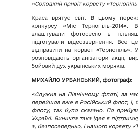
«Солодкий привіт корвету «Тернопіль
Краса врятує світ. В цьому переко
конкурсу «Міс Тернопіль-2014». Ві
влаштували фотосесію в тільняш
підготували відеозвернення. Все ц
відправити на корвет «Тернопіль». У
розповідають організатори акції, ви
бойовий дух українських моряків.
МИХАЙЛО УРБАНСЬКИЙ, фотограф:
«Служив на Північному флоті, за час
перейшов вже в Російський флот, і, 
флоту, так було сказано. По прибув
Україні. Виникла така ідея в підтрим
а, безпосередньо, і нашого корвету «