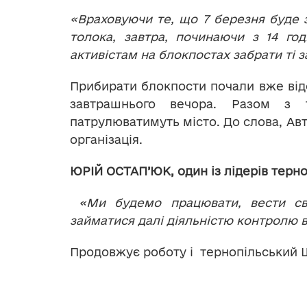
«Враховуючи те, що 7 березня буде 
толока, завтра, починаючи з 14 го
активістам на блокпостах забрати ті з
Прибирати блокпости почали вже від
завтрашнього вечора. Разом з 
патрулюватимуть місто. До слова, Ав
організація.
ЮРІЙ ОСТАП
’Ю
К, один із лідерів тер
«Ми будемо працювати, вести сво
займатися далі діяльністю контролю вла
Продовжує роботу і тернопільський 