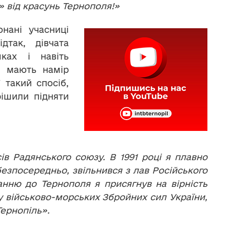
» від красунь Тернополя!»
нані учасниці
дтак, дівчата
ках і навіть
е мають намір
 такий спосіб,
рішили підняти
ів Радянського союзу. В 1991 році я плавно
безпосередньо, звільнився з лав Російського
анню до Тернополя я присягнув на вірність
ку військово-морських Збройних сил України,
Тернопіль».