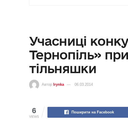
Учасниці конку
Тернопіль» пр
тільняшки
Автор
Irynka
06.03.2014
6
Поширити на Facebook
VIEWS