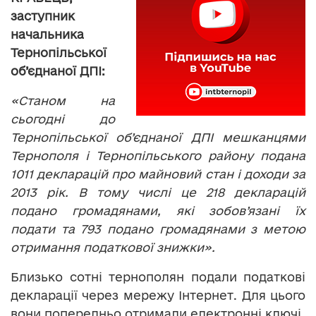
заступник
начальника
Тернопільської
об’єднаної ДПІ:
«Станом на
сьогодні до
Тернопільської об’єднаної ДПІ мешканцями
Тернополя і Тернопільського району подана
1011 декларацій про майновий стан і доходи за
2013 рік. В тому числі це 218 декларацій
подано громадянами, які зобов’язані їх
подати та 793 подано громадянами з метою
отримання податкової знижки».
Близько сотні тернополян подали податкові
декларації через мережу Інтернет. Для цього
вони попередньо отримали електронні ключі.