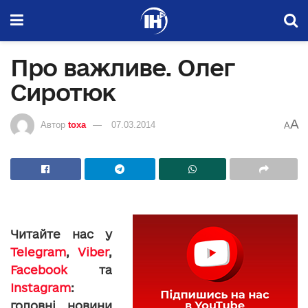
Про важливе. Олег
Сиротюк
A
Автор
toxa
07.03.2014
A
Читайте нас у
Telegram
,
Viber
,
Facebook
та
Instagram
:
головні новини