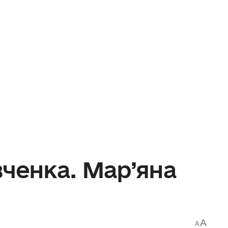
ченка. Мар’яна
A
A