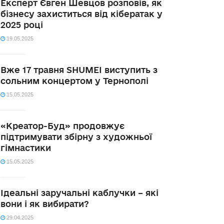
Експерт Євген Шевцов розповів, як
бізнесу захиститься від кібератак у
2025 році
19.05.2025
Вже 17 травня SHUMEI виступить з
сольним концертом у Тернополі
15.05.2025
«Креатор-Буд» продовжує
підтримувати збірну з художньої
гімнастики
15.05.2025
Ідеальні заручальні каблучки – які
вони і як вибирати?
29.04.2025