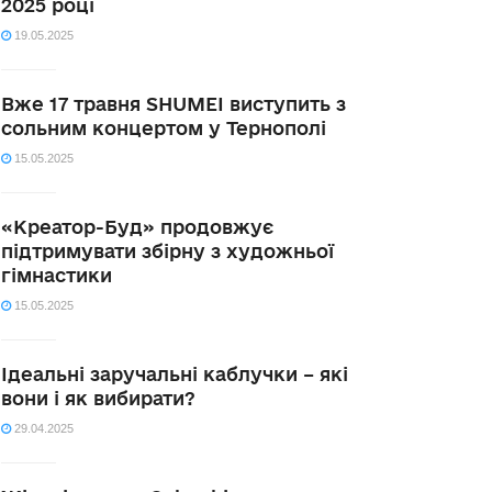
2025 році
19.05.2025
Вже 17 травня SHUMEI виступить з
сольним концертом у Тернополі
15.05.2025
«Креатор-Буд» продовжує
підтримувати збірну з художньої
гімнастики
15.05.2025
Ідеальні заручальні каблучки – які
вони і як вибирати?
29.04.2025