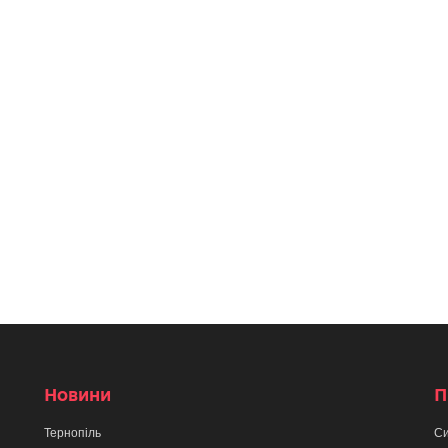
Новини
П
Тернопіль
Си