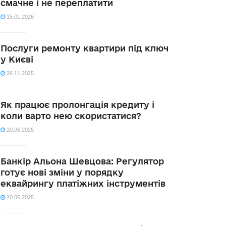
смачне і не переплатити
15.01.2026
Послуги ремонту квартири під ключ
у Києві
26.11.2025
Як працює пролонгація кредиту і
коли варто нею скористатися?
20.06.2025
Банкір Альона Шевцова: Регулятор
готує нові зміни у порядку
еквайрингу платіжних інструментів
20.06.2025