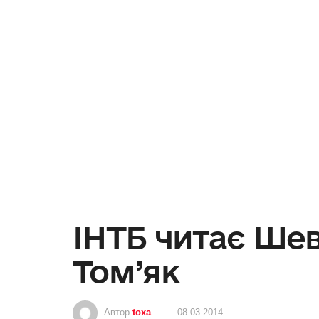
ІНТБ читає Шев
Том’як
Автор
toxa
08.03.2014