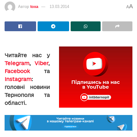
A
Автор
toxa
13.03.2014
A
Читайте нас у
Telegram
,
Viber
,
Facebook
та
Instagram
:
головні новини
Тернополя та
області.