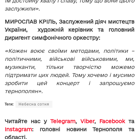
їм достойну хвалу і славу, тому що вони цього
заслужили».
МИРОСЛАВ КРІЛЬ, Заслужений діяч мистецтв
України, художній керівник та головний
диригент симфонічного оркестру:
«Кожен воює своїми методами, політики –
політичними, військові військовими, ми,
музиканти, тільки творчістю можемо
підтримати цих людей. Тому хочемо і мусимо
зробити цей концерт і запрошуємо
тернополян».
Теги:
Небесна сотня
Читайте нас у
Telegram
,
Viber
,
Facebook
та
Instagram
: головні новини Тернополя та
області.