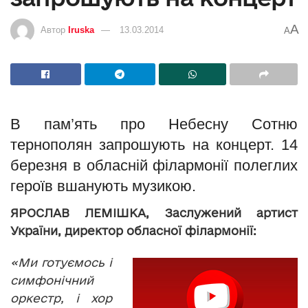
A
Автор
Iruska
13.03.2014
A
В пам’ять про Небесну Сотню
тернополян запрошують на концерт. 14
березня в обласній філармонії полеглих
героїв вшанують музикою.
ЯРОСЛАВ ЛЕМІШКА, Заслужений артист
України, директор обласної філармонії:
«Ми готуємось і
симфонічний
оркестр, і хор