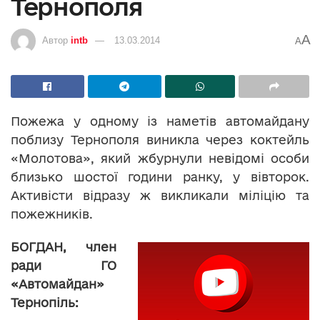
Тернополя
A
Автор
intb
13.03.2014
A
Пожежа у одному із наметів автомайдану
поблизу Тернополя виникла через коктейль
«Молотова», який жбурнули невідомі особи
близько шостої години ранку, у вівторок.
Активісти відразу ж викликали міліцію та
пожежників.
БОГДАН,
член
ради
ГО
«Автомайдан»
Тернопіль: