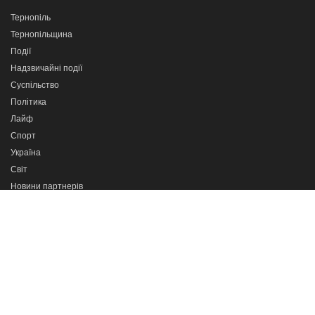
Тернопіль
Тернопільщина
Події
Надзвичайні події
Суспільство
Політика
Лайф
Спорт
Україна
Світ
Новини партнерів
Програми
Сильні разом
Про важливе
Кажи прямо в очі
Тернопіль в деталях