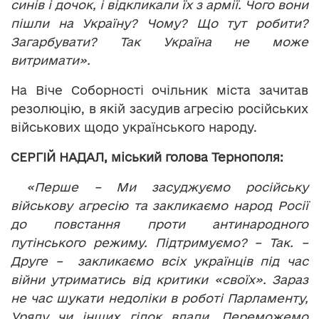
синів і дочок, і відкликали їх з армії. Чого вони
пішли на Україну? Чому? Що тут робити?
Загарбувати? Так Україна не може
витримати».
На Віче Соборності очільник міста зачитав
резолюцію, в якій засудив агресію російських
військових щодо українського народу.
СЕРГІЙ НАДАЛ, міський голова Тернополя:
«Перше – Ми засуджуємо російську
військову агресію та закликаємо народ Росії
до повстання проти антинародного
путінського режиму. Підтримуємо? – Так. –
Друге – закликаємо всіх українців під час
війни утриматись від критики «своїх». Зараз
не час шукати недоліки в роботі Парламенту,
Уряду чи інших гілок влади. Переможемо