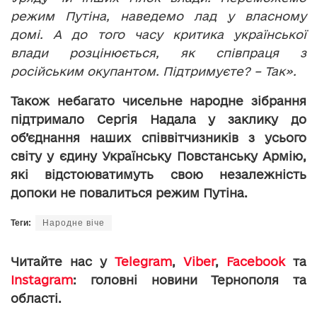
режим Путіна, наведемо лад у власному
домі. А до того часу критика української
влади розцінюється, як співпраця з
російським окупантом. Підтримуєте? – Так».
Також небагато чисельне народне зібрання
підтримало Сергія Надала у заклику до
об’єднання наших співвітчизників з усього
світу у єдину Українську Повстанську Армію,
які відстоюватимуть свою незалежність
допоки не повалиться режим Путіна.
Теги:
Народне віче
Читайте нас у
Telegram
,
Viber
,
Facebook
та
Instagram
: головні новини Тернополя та
області.