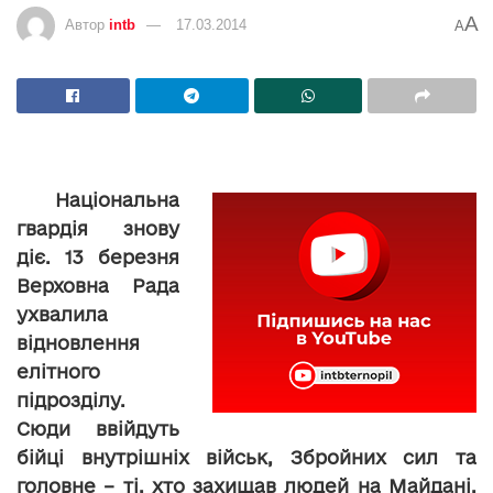
A
Автор
intb
17.03.2014
A
Національна
гвардія знову
діє. 13 березня
Верховна Рада
ухвалила
відновлення
елітного
підрозділу.
Сюди ввійдуть
бійці внутрішніх військ, Збройних сил та
головне – ті, хто захищав людей на Майдані.