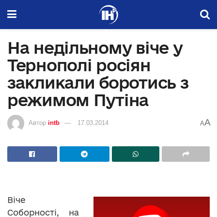
На недільному віче у
Тернополі росіян
закликали боротись з
режимом Путіна
A
Автор
intb
17.03.2014
A
Віче
Соборності, на