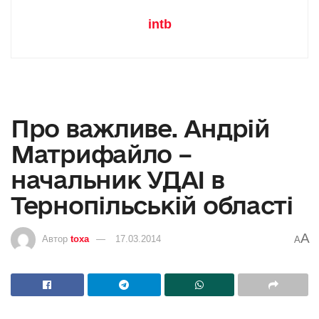
intb
Про важливе. Андрій
Матрифайло –
начальник УДАІ в
Тернопільській області
A
Автор
toxa
17.03.2014
A