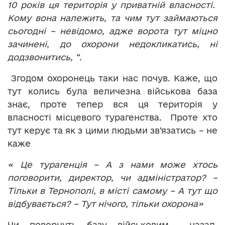
10 років ця територія у приватній власності.
Кому вона належить, та чим тут займаються
сьогодні – невідомо, адже ворота тут міцно
зачинені, до охорони недокликатись, ні
додзвонитись, “.
Згодом охоронець таки нас почув. Каже, що
тут колись була величезна військова база
знає, проте тепер вся ця територія у
власності місцевого турагенства. Проте хто
тут керує та як з цими людьми зв’язатись – не
каже
« Це турагенція – А з нами може хтось
поговорити, директор, чи адміністратор? –
Тільки в Тернополі, в місті самому – А тут що
відбувається? – Тут нічого, тільки охорона»
Чи повернуть базу військовим назад,