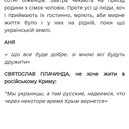
сотні біженців. Завтра чекають на приїзд
родини з сімох чоловік. Проте усі ці люди, хоч
і приймають їх гостинно, мріють, аби мирне
життя було і у них на рідній, поки що
українській землі.
АНЯ
« Що все буде добре, зі мною всі будуть
дружити»
СВЯТОСЛАВ ПЛАЧ
И
НДА
, не хоче жити в
російському Криму:
“Мы украинцы, а там русские, надеемся, что
через некоторе время Крым вернется»