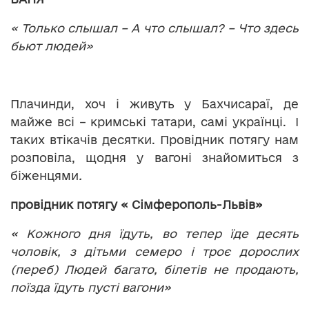
« Только слышал – А
что слышал? – Что здесь
бьют людей»
Плачинди, хоч і живуть у Бахчисараї, де
майже всі – кримські татари, самі українці. І
таких втікачів десятки. Провідник потягу нам
розповіла, щодня у вагоні знайомиться з
біженцями
.
провідник потягу « Сімферополь-Львів»
« Кожного дня їд
уть
, во тепер їде
десять
чоловік, з дітьми семеро і троє дорослих
(переб) Людей багато, білетів не продають,
поїзда їдуть пусті вагони»