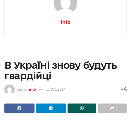
intb
В Україні знову будуть
гвардійці
A
Автор
intb
17.03.2014
A