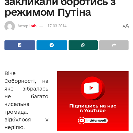
закликали боротись з
режимом Путіна
A
Автор
intb
17.03.2014
A
Віче
Соборності, на
яке зібралась
не багато
чисельна
громада,
відбулося у
неділю.