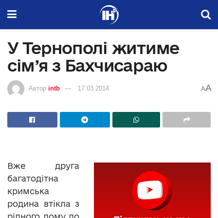
У Тернополі житиме
сім’я з Бахчисараю
A
Автор
intb
17.03.2014
A
Вже друга
багатодітна
кримська
родина втікла з
рідного дому до