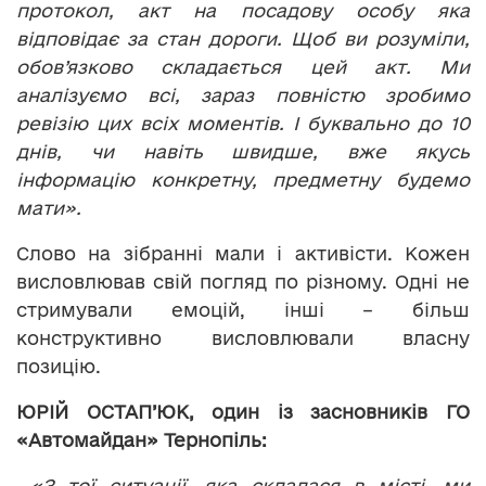
протокол, акт на посадову особу яка
відповідає за стан дороги. Щоб ви розуміли,
обов’язково складається цей акт. Ми
аналізуємо всі, зараз повністю зробимо
ревізію цих всіх моментів. І буквально до 10
днів, чи навіть швидше, вже якусь
інформацію конкретну, предметну будемо
мати».
Слово на зібранні мали і активісти. Кожен
висловлював свій погляд по різному. Одні не
стримували емоцій, інші – більш
конструктивно висловлювали власну
позицію.
ЮРІЙ ОСТАП
’
ЮК, один із засновників ГО
«Автомайдан» Тернопіль:
«З тої ситуації, яка склалася в місті, ми