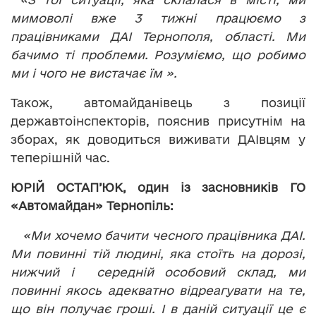
мимоволі вже 3 тижні працюємо з
працівниками ДАІ Тернополя, області. Ми
бачимо ті проблеми. Розуміємо, що робимо
ми і чого не вистачає їм ».
Також, автомайданівець з позиції
державтоінспекторів, пояснив присутнім на
зборах, як доводиться виживати ДАІвцям у
теперішній час.
ЮРІЙ ОСТАП’ЮК, один із засновників ГО
«Автомайдан» Тернопіль:
«Ми хочемо бачити чесного працівника ДАІ.
Ми повинні тій людині, яка стоїть на дорозі,
нижчий і середній особовий склад, ми
повинні якось адекватно відреагувати на те,
що він получає гроші. І в даній ситуації це є