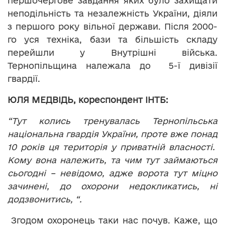
першочергове завдання яких було захищати
неподільність та незалежність України, діяли
з першого року вільної держави. Після 2000-
го уся техніка, бази та більшість складу
перейшли у Внутрішні війська.
Тернопільщина належала до 5-ї дивізії
гвардії.
ЮЛЯ МЕДВІДЬ, кореспондент ІНТБ:
“Тут колись тренувалась Тернопільська
національна гвардія України, проте вже понад
10 років ця територія у приватній власності.
Кому вона належить, та чим тут займаються
сьогодні – невідомо, адже ворота тут міцно
зачинені, до охорони недокликатись, ні
додзвонитись, “.
Згодом охоронець таки нас почув. Каже, що