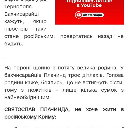
Тернополя.
Бахчисарайці
кажуть, якщо
півострів таки
стане російським, повертатись назад не
будуть.
На пероні щойно з потягу велика родина. У
бахчисарайців Плачинд троє дітлахів. Голова
родини каже, боялись, що не встигнуть сісти,
тому з пожитків – лише кілька сумок з
найнеобхіднішим
СВЯТОСЛАВ ПЛАЧ
И
НДА
, не хоче жити в
російському Криму: