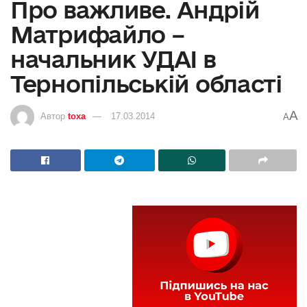
Про важливе. Андрій
Матрифайло –
начальник УДАІ в
Тернопільській області
A
Автор
toxa
17.03.2014
A