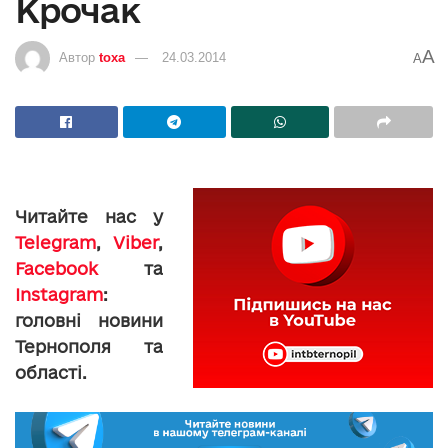
Крочак
A
Автор
toxa
24.03.2014
A
Читайте нас у
Telegram
,
Viber
,
Facebook
та
Instagram
:
головні новини
Тернополя та
області.