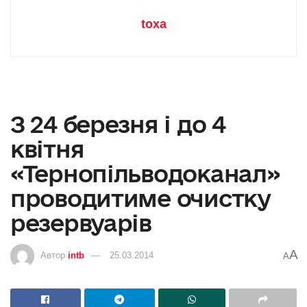
toxa
З 24 березня і до 4
квітня
«Тернопільводоканал»
проводитиме очистку
резервуарів
A
Автор
intb
25.03.2014
A