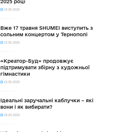
2025 році
19.05.2025
Вже 17 травня SHUMEI виступить з
сольним концертом у Тернополі
15.05.2025
«Креатор-Буд» продовжує
підтримувати збірну з художньої
гімнастики
15.05.2025
Ідеальні заручальні каблучки – які
вони і як вибирати?
29.04.2025