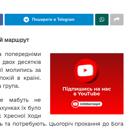
Поширити в Telegram
ий маршрут
а попередніми
двох десятків
ії молились за
окій в країні.
 група.
ще мабуть не
хунках їх було
с Хресної Ходи
ть та потребують. Цьогоріч прохання до Бога