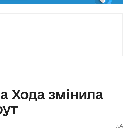
а Хода змінила
рут
A
A