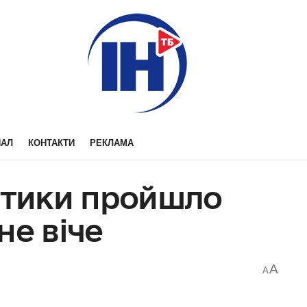
НАЛ
КОНТАКТИ
РЕКЛАМА
літики пройшло
не віче
A
A