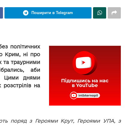
Поширити в Telegram
без політичних
о Крим, ні про
х та траурними
ібрались, аби
і.
Цими днями
 розстрілів на
ють поряд з Героями Крут, Героями УПА, з