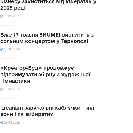
бізнесу захиститься від кібератак у
2025 році
19.05.2025
Вже 17 травня SHUMEI виступить з
сольним концертом у Тернополі
15.05.2025
«Креатор-Буд» продовжує
підтримувати збірну з художньої
гімнастики
15.05.2025
Ідеальні заручальні каблучки – які
вони і як вибирати?
29.04.2025