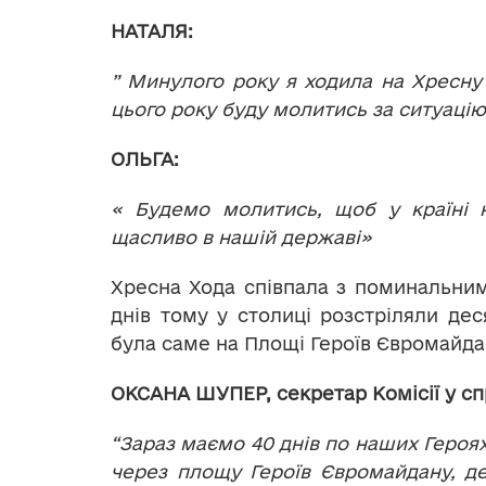
НАТАЛЯ:
” Минулого року я ходила на Хресну 
цього року буду молитись за ситуацію 
ОЛЬГА:
« Будемо молитись, щоб у країні 
щасливо в нашій державі»
Хресна Хода співпала з поминальни
днів тому у столиці розстріляли дес
була саме на Площі Героїв Євромайд
ОКСАНА Ш
У
ПЕР
, секретар Комісії у с
“Зараз маємо 40 днів по наших Героя
через площу Героїв Євромайдану, де