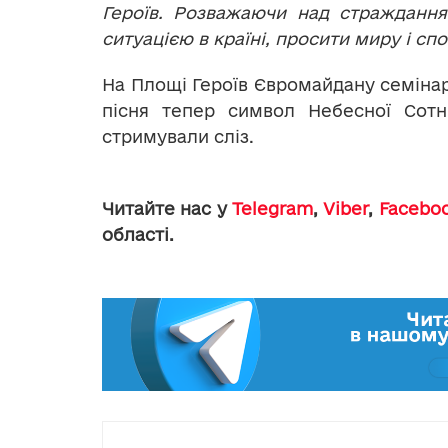
Героїв. Розважаючи над стражданн
ситуацією в країні, просити миру і сп
На Площі Героїв Євромайдану семінар
пісня тепер символ Небесної Со
стримували сліз.
Читайте нас у
Telegram
,
Viber
,
Facebo
області.