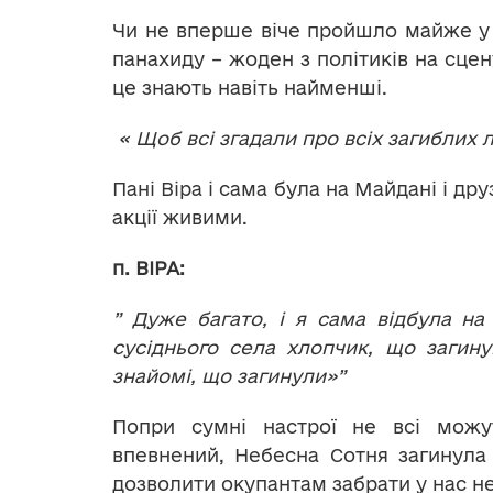
Чи не вперше віче пройшло майже у п
панахиду – жоден з політиків на сцен
це знають навіть найменші.
« Щоб всі згадали про всіх загиблих
Пані Віра і сама була на Майдані і др
акції живими.
п. ВІРА:
” Дуже багато, і я сама відбула на
сусіднього села хлопчик, що загинув
знайомі, що загинули»”
Попри сумні настрої не всі можу
впевнений, Небесна Сотня загинула 
дозволити окупантам забрати у нас н