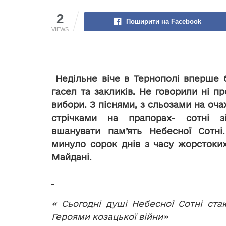
2
Поширити на Facebook
VIEWS
Недільне віче в Тернополі вперше 
гасел та закликів. Не говорили ні пр
вибори. З піснями, з сльозами на оча
стрічками на прапорах- сотні з
вшанувати пам’
ять Небесної Сотн
минуло сорок днів з часу жорстоких
Майдані.
« Сьогодні душі Небесної Сотні ста
Героями козацької війни»