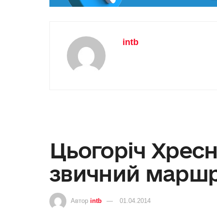
intb
Цьогоріч Хресн
звичний марш
Автор
intb
01.04.2014