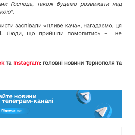
ями Господа, також будемо розважати над
окою”.
исти заспівали «Пливе кача», нагадаємо, ця
тні. Люди, що прийшли помолитись – не
ok
та
Instagram
: головні новини Тернополя та