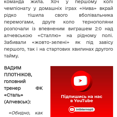
команда жила. Хоч у першому колі
чемпіонату у домашніх іграх «Нива» вкрай
рідко тішила свого вболівальника
перемогами, друге коло тернополяни
розпочали із впевненим виграшем 2:0 над
алчевською «Сталлю» на рідному полі.
Забивали «жовто-зелені» як під завісу
першого, так і на стартових хвилинах другого
тайму.
ВАДИМ
ПЛОТНІКОВ,
головний
тренер ФК
«Сталь»
(Алчевськ):
«
Обидно, как