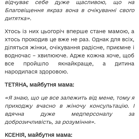
відчуває себе дуже щасливою, що на
Благовіщення якраз вона в очікуванні свого
дитятка».
Хтось із них цьогоріч вперше стане мамою, а
хтось проходив це вже не раз. Однак для всіх,
діляться жінки, очікування радісне, приємне і
водночас – хвилююче. Адже кожна хоче, щоб
все пройшло якнайкраще, а дитина
народилася здоровою.
ТЕТЯНА, майбутня мама:
«Я знаю, що це все залежить від мене, тому я
приходжу вчасно в жіночу консультацію. І
вдячна дуже медперсоналу за
доброзичливість, за розуміння».
КСЕНІЯ, майбутня мама: