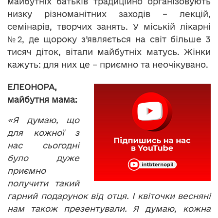
майбутніх батьків традиційно організовують
низку різноманітних заходів – лекцій,
семінарів, творчих занять. У міській лікарні
№2, де щороку з’являється на світ більше 3
тисяч діток, вітали майбутніх матусь. Жінки
кажуть: для них це – приємно та неочікувано.
ЕЛЕОНОРА,
майбутня мама:
«Я думаю, що
для кожної з
нас сьогодні
було дуже
приємно
получити такий
гарний подарунок від отця. І квіточки весняні
нам також презентували. Я думаю, кожна