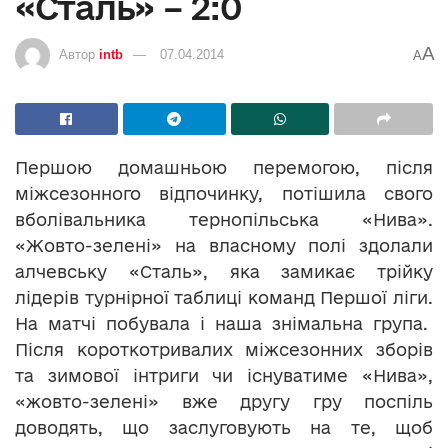
«Сталь» – 2:0
A
Автор
intb
07.04.2014
A
Першою домашньою перемогою, після
міжсезонного відпочинку, потішила свого
вболівальника тернопільська «Нива».
«Жовто-зелені» на власному полі здолали
алчевську «Сталь», яка замикає трійку
лідерів турнірної таблиці команд Першої ліги.
На матчі побувала і наша знімальна група.
Після короткотривалих міжсезонних зборів
та зимової інтриги чи існуватиме «Нива»,
«жовто-зелені» вже другу гру поспіль
доводять, що заслуговують на те, щоб