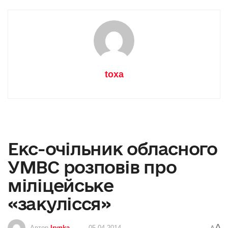
toxa
Екс-очільник обласного
УМВС розповів про
міліцейське
«закулісся»
A
Автор
Irynka
05.04.2014