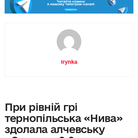
Irynka
При рівній грі
тернопільська «Нива»
здолала алчевську