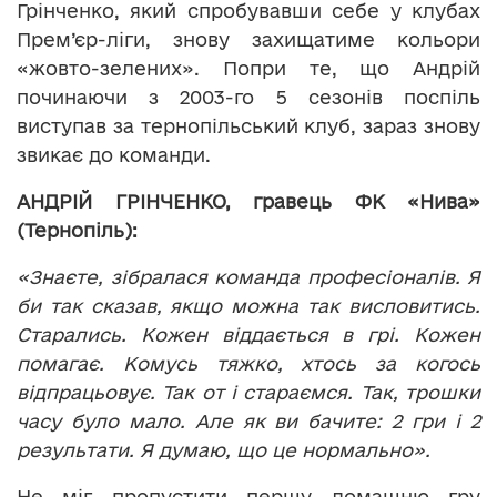
Грінченко, який спробувавши себе у клубах
Прем’єр-ліги, знову захищатиме кольори
«жовто-зелених». Попри те, що Андрій
починаючи з 2003-го 5 сезонів поспіль
виступав за тернопільський клуб, зараз знову
звикає до команди.
АНДРІЙ ГРІНЧЕНКО, гравець ФК «Нива»
(Тернопіль):
«Знаєте, зібралася команда професіоналів. Я
би так сказав, якщо можна так висловитись.
Старались. Кожен віддається в грі. Кожен
помагає. Комусь тяжко, хтось за когось
відпрацьовує. Так от і стараємся. Так, трошки
часу було мало. Але як ви бачите: 2 гри і 2
результати. Я думаю, що це нормально».
Не міг пропустити першу домашню гру