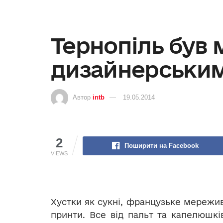
Тернопіль був
дизайнерськи
Автор
intb
19.05.2014
2
Поширити на Facebook
VIEWS
Хустки як сукні, французьке мережив
принти. Все від пальт та капелюшкі