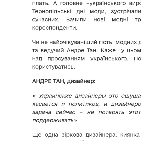
плать. А головне –українського виро
Тернопільські дні моди, зустрічал
сучасних. Бачили нові модні т
кореспонденти.
Чи не найочікуваніший гість модних д
та ведучий Андре Тан. Каже у цьом
над просуванням українського. 
користуватись.
АНДРЕ ТАН, дизайнер:
« Украинские дизайнеры это ощуща
касается и политиков, и дизайнер
задача сейчас – не потерять это
поддерживать»
Ще одна зіркова дизайнера, киянка