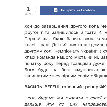
1
Поширити на Facebook
VIEWS
Хоч до завершення другого кола Че
Другої ліги залишилось зіграти 4 
Першій лізі. Якою бачить свою кома
класі – далі. Дві виїзних та дві дом
другому колі Чемпіонату України з ф
класі команда нашого міста чи ні. З
початку року перед гравцями дуже 
Бог» буде на боці «муніципалів»
залишатиметься вірним своїм обіцян
ВАСИЛЬ ІВЕГЕШ, головний тренер ФК 
«Не будемо ми сходити з своєї д
дальше йти по цих напрацюван