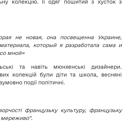
ьну колекцію. Її одяг пошитий з хусток з
орая не новая, она посвещенна Украине,
 материала, который я разработала сама и
 со мной»
ільські та навіть мюнхенські дизайнери.
вих колекцій були діти та школа, весняні
умовно події політичні.
ворчості французьку культуру, французьку
 мереживо”.