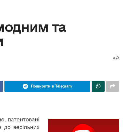
 модним та
м
A
A
Поширити в Telegram
о, патентовані
в до весільних