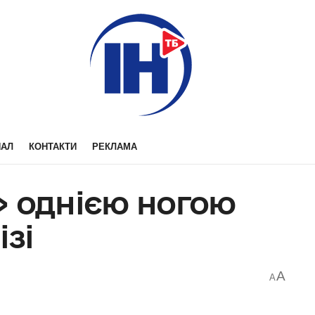
НАЛ
КОНТАКТИ
РЕКЛАМА
» однією ногою
ізі
A
A