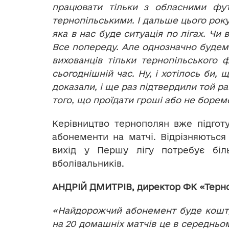
працювати тільки з обласними фут
тернопільськими. І дальше цього року
яка в нас буде ситуація по лігах. Чи
Все попереду. Але однозначно буде
вихованців тільки тернопільського 
сьогоднішній час. Ну, і хотілось би,
доказали, і ще раз підтвердили той ра
того, що проїдати гроші або не борем
Керівництво тернополян вже підготу
абонементи на матчі. Відрізняютьс
вихід у Першу лігу потребує біл
вболівальників.
АНДРІЙ ДМИТРІВ, директор ФК «Терно
«Найдорожчий абонемент буде кошту
на 20 домашніх матчів це в середньом