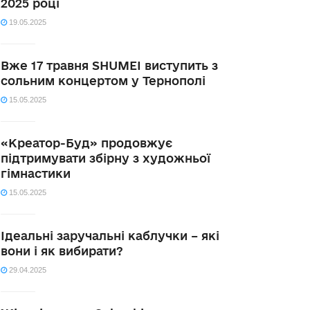
2025 році
19.05.2025
Вже 17 травня SHUMEI виступить з
сольним концертом у Тернополі
15.05.2025
«Креатор-Буд» продовжує
підтримувати збірну з художньої
гімнастики
15.05.2025
Ідеальні заручальні каблучки – які
вони і як вибирати?
29.04.2025