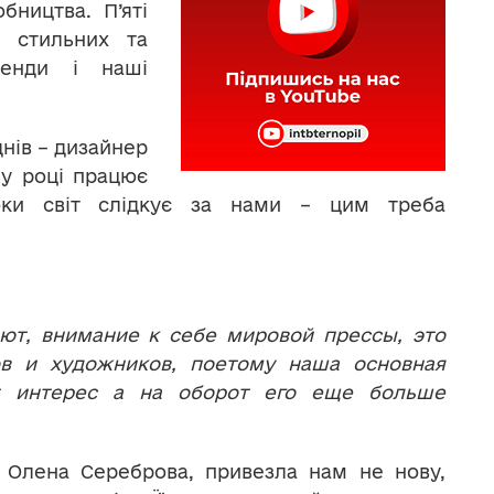
бництва. П’яті
и стильних та
ренди і наші
нів – дизайнер
у році працює
Поки світ слідкує за нами – цим треба
ют, внимание к себе мировой прессы, это
ов и художников, поетому наша основная
т интерес а на оборот его еще б
о
льше
 Олена Сереброва, привезла нам не нову,