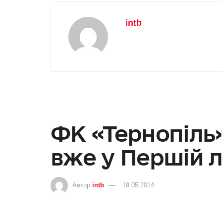
intb
ФК «Тернопіль
вже у Першій л
Автор
intb
19.05.2014