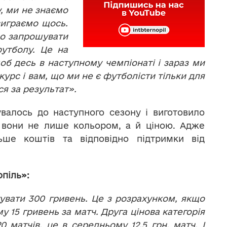
, ми не знаємо
 виграємо щось.
мо запрошувати
футболу. Це на
 щоб десь в наступному чемпіонаті і зараз ми
курс і вам, що ми не є футболісти тільки для
ся за результат».
валось до наступного сезону і виготовило
я вони не лише кольором, а й ціною. Адже
ьше коштів та відповідно підтримки від
піль»:
вати 300 гривень. Це з розрахунком, якщо
у 15 гривень за матч. Друга цінова категорія
0 матчів, це в середньому 12,5 грн. матч. І