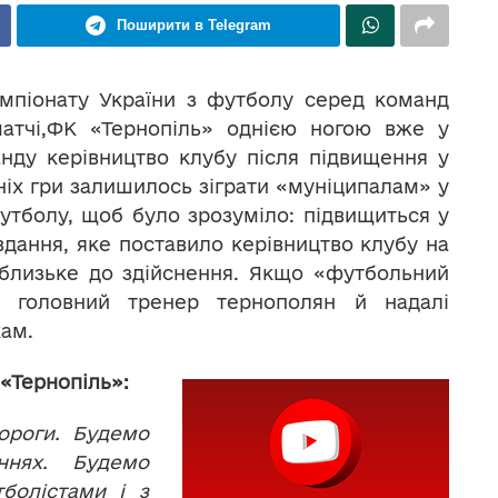
Поширити в Telegram
мпіонату України з футболу серед команд
матчі,ФК «Тернопіль» однією ногою вже у
нду керівництво клубу після підвищення у
ашніх гри залишилось зіграти «муніципалам» у
утболу, щоб було зрозуміло: підвищиться у
авдання, яке поставило керівництво клубу на
близьке до здійснення. Якщо «футбольний
, головний тренер тернополян й надалі
кам.
«Тернопіль»:
ороги. Будемо
нях. Будемо
болістами і з