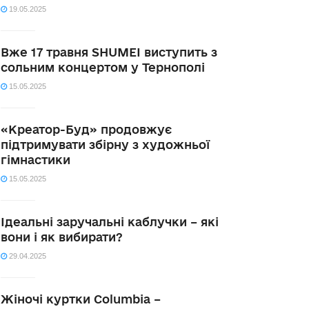
19.05.2025
Вже 17 травня SHUMEI виступить з
сольним концертом у Тернополі
15.05.2025
«Креатор-Буд» продовжує
підтримувати збірну з художньої
гімнастики
15.05.2025
Ідеальні заручальні каблучки – які
вони і як вибирати?
29.04.2025
Жіночі куртки Columbia –