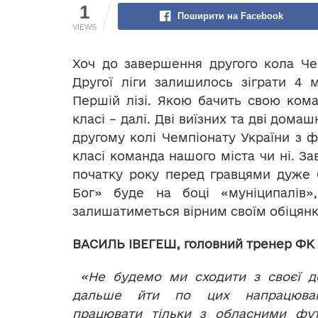
1
Поширити на Facebook
VIEWS
Хоч до завершення другого кола Че
Другої ліги залишилось зіграти 4 
Першій лізі. Якою бачить свою кома
класі – далі. Дві виїзних та дві дом
другому колі Чемпіонату України з ф
класі команда нашого міста чи ні. З
початку року перед гравцями дуже 
Бог» буде на боці «муніципалів»
залишатиметься вірним своїм обіцян
ВАСИЛЬ ІВЕГЕШ, головний тренер ФК 
«Не будемо ми сходити з своєї д
дальше йти по цих напрацюван
працювати тільки з обласними фут