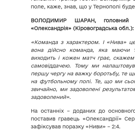
поле, каже, знав, що у Тернополі буде
ВОЛОДИМИР ШАРАН, головний
«Олександрія» (Кіровоградська обл.):
«Команда з характером. І «Нива» ц
вона дійсно команда, яка маючи 
виходить і кожен матч грає, скажем
самовіддачею. Тому ми налаштовув
першу чергу на важку боротьбу, те щ
на футбольному полі. Те, що ми сього
звичайно, ми задоволені результато
задоволений».
На останніх – доданих до основного
поставив гравець «Олександрії» Сер
зафіксував поразку «Ниви» – 2:4.