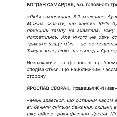
БОГДАН САМАРДАК, в.о. головного тре
«Якби закінчилось 3:2, можливо, було
Можна сказати, що хвилин 10-15 б
принципі темпу не збавляла. Тому м
поплатились. Але нічого не бачу с
тримати ззаду м’яч – це не правильн
Тому я знаю, вірю, що сьогодні був х
Незважаючи на фінансові проблеми
сподіваються, що найближчим часом 
сторону.
ЯРОСЛАВ СВОРАК, гравець
ФК «Нива» 
«Мені здається, що останнім часом в 
ви бачили скільки бажання, скільки 
вже дійсно трохи фізично підсіли. К