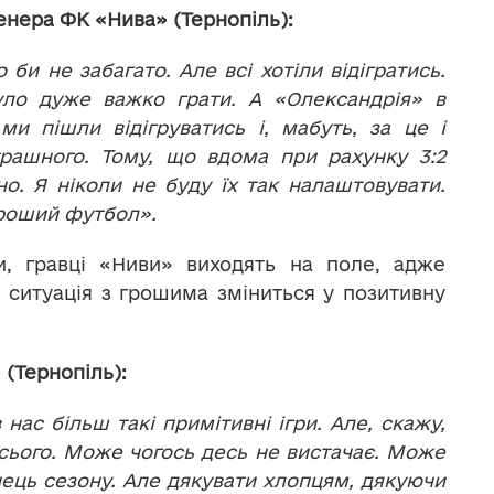
нера ФК «Нива» (Тернопіль):
 би не забагато. Але всі хотіли відігратись.
уло дуже важко грати. А «Олександрія» в
и пішли відігруватись і, мабуть, за це і
трашного. Тому, що вдома при рахунку 3:2
о. Я ніколи не буду їх так налаштовувати.
ороший футбол».
, гравці «Ниви» виходять на поле, адже
ситуація з грошима зміниться у позитивну
(Тернопіль):
нас більш такі примітивні ігри. Але, скажу,
всього. Може чогось десь не вистачає. Може
інець сезону. Але дякувати хлопцям, дякуючи