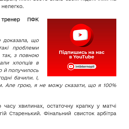
 нелегко.
 тренер ПФК
е доказала, що
такі проблеми
 так, з повною
али хлопців в
о й получилось
дні бачили. І,
м. Але грою, я не можу сказати, що я 100%
 часу хвилинах, остаточну крапку у матчі
гій Старенький. Фінальний свисток арбітра