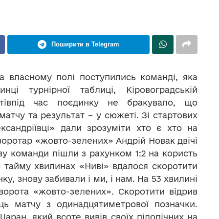
Поширити в Telegram
а власному полі поступились команді, яка
нці турнірної таблиці, Кіровоградській
нтівпід час поєдинку не бракувало, що
матчу та результат – у сюжеті. Зі стартових
сандріївці» дали зрозуміти хто є хто на
оротар «жовто-зелених» Андрій Новак двічі
рву команди пішли з рахунком 1:2 на користь
 тайму хвилинах «Ниві» вдалося скоротити
ку, знову забивали і ми, і нам. На 53 хвилині
ворота «жовто-зелених». Скоротити відрив
ць матчу з одинадцятиметрової позначки.
ран, який всоте вивів своїх підопічних на