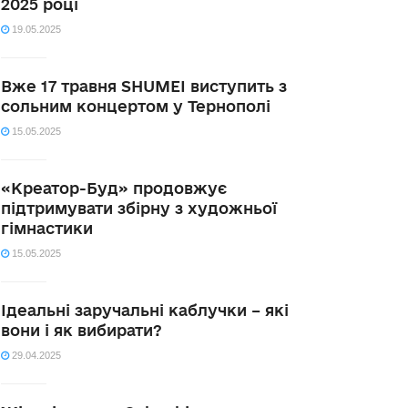
2025 році
19.05.2025
Вже 17 травня SHUMEI виступить з
сольним концертом у Тернополі
15.05.2025
«Креатор-Буд» продовжує
підтримувати збірну з художньої
гімнастики
15.05.2025
Ідеальні заручальні каблучки – які
вони і як вибирати?
29.04.2025