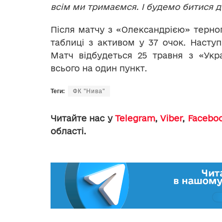
всім ми тримаємся. І будемо битися д
Після матчу з «Олександрією» терноп
таблиці з активом у 37 очок. Наступ
Матч відбудеться 25 травня з «Ук
всього на один пункт.
Теги:
ФК "Нива"
Читайте нас у
Telegram
,
Viber
,
Facebo
області.