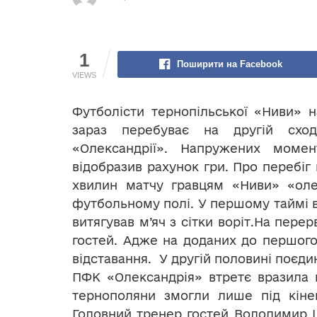
1
Поширити на Facebook
VIEWS
Футболісти тернопільської «Ниви» н
зараз перебуває на другій сходи
«Олександрії». Напружених моме
відобразив рахунок гри. Про перебіг 
хвилин матчу гравцям «Ниви» «олек
футбольному полі. У першому таймі в
витягував м’яч з сітки воріт.На пере
гостей. Адже на доданих до першого
відставання. У другій половині поєдин
ПФК «Олександрія» втретє вразила 
тернополяни змогли лише під кіне
Головний тренер гостей Володимир Ша