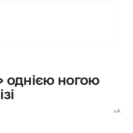
» однією ногою
ізі
A
A