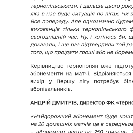
тернопільськими. І дальше цього року
яка в нас буде ситуація по лігах. Чи
Все попереду. Але однозначно буде
вихованців тільки тернопільського 
сьогоднішній час. Ну, і хотілось би,
доказали, і ще раз підтвердили той ра
того, що проїдати гроші або не борем
Керівництво тернополян вже підготу
абонементи на матчі. Відрізняютьс
вихід у Першу лігу потребує біл
вболівальників.
АНДРІЙ ДМИТРІВ, директор ФК «Терно
«Найдорожчий абонемент буде кошту
на 20 домашніх матчів це в середньом
– абонемент вартістю 250 гривень. 2