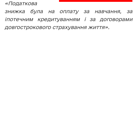
«Податкова
знижка була на оплату за навчання, за
іпотечним кредитуванням і за договорами
довгострокового страхування життя».
Решту декларацій подавали тернополяни, які
були зобов’язані це зробити. Серед них ті, хто
отримав спадщину, інвестиційний прибуток
чи продавав рухоме та нерухоме майно.
МАРІЯ МЕЛЬНИК, перший заступник
начальника ГУ Міндоходів в області:
«Згідно поданих декларацій платниками
задекларовано обсяги до оподаткування 450
мільйонів. Ми маємо вже сплату по даних
деклараціях. Термін закінчення сплати по
даних деклараціях наступає 1 серпня 2014