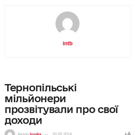
intb
Тернопільські
мільйонери
прозвітували про свої
доходи
A
Автор
Iruska
20.05.2014
A