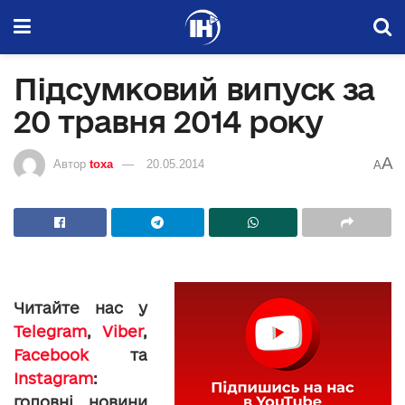
Підсумковий випуск за
20 травня 2014 року
A
Автор
toxa
20.05.2014
A
Читайте нас у
Telegram
,
Viber
,
Facebook
та
Instagram
:
головні новини