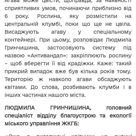
Агава може цвісти, щоправда, за наявності
сприятливих умов, починаючи приблизно від
6 року. Рослина, яку розмістили на
центральній клумбі, поки що ще не цвіла.
Висаджують агаву у спеціальному
контейнері. При цьому, розповідає Людмила
Гринчишина, застосовують систему під
назвою «Антивандал»: закріплюють рослину
– щоб вберегти її від крадіжки. Каже: такий
прикрий випадок вже був кілька років тому.
Територію ж навколо агави обсаджують
квітами. До слова, розбивають клумби і в
інших частинах нашого міста.
ЛЮДМИЛА ГРИНЧИШИНА, головний
спеціаліст відділу благоустрою та екології
міського управління ЖКГБ: