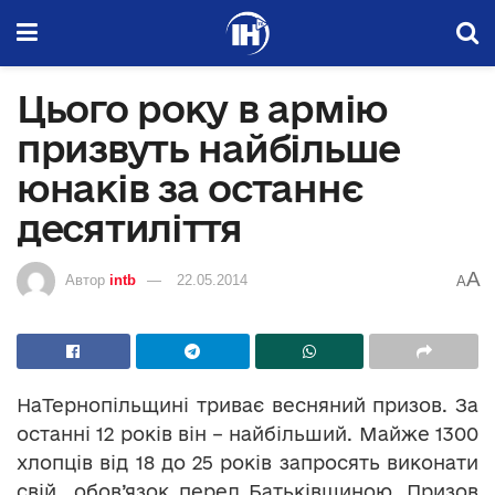
Цього року в армію
призвуть найбільше
юнаків за останнє
десятиліття
A
Автор
intb
22.05.2014
A
НаТернопільщині триває весняний призов. За
останні 12 років він – найбільший. Майже 1300
хлопців від 18 до 25 років запросять виконати
свій обов’язок перед Батьківщиною. Призов