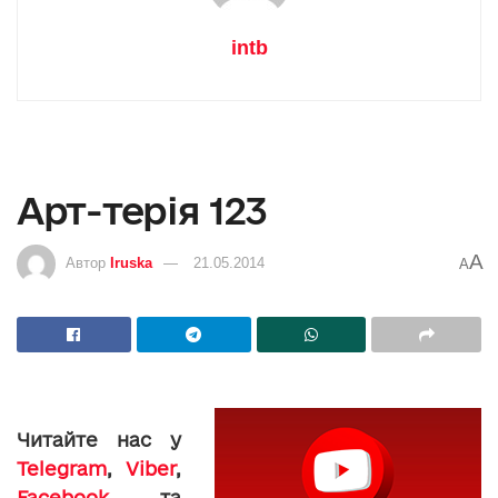
intb
Aрт-терія 123
A
Автор
Iruska
21.05.2014
A
Читайте нас у
Telegram
,
Viber
,
Facebook
та