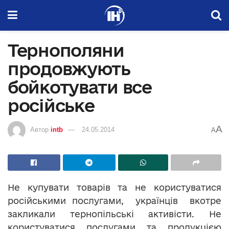
Тернополяни
продовжують
бойкотувати все
російське
A
Автор
intb
24.05.2014
A
Не купувати товарів та не користуватися
російськими послугами, українців вкотре
закликали тернопільські активісти. Не
користуватися послугами та продукцією