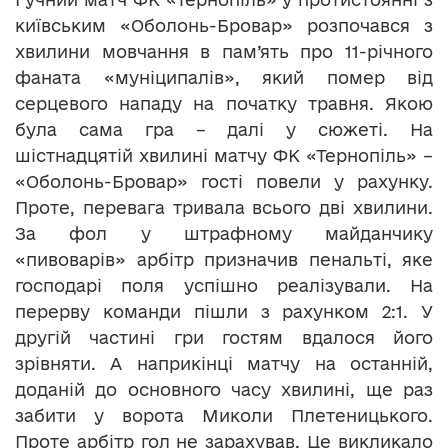
київським «Оболонь-Бровар» розпочався з
хвилини мовчання в пам’ять про 11-річного
фаната «муніципалів», який помер від
серцевого нападу на початку травня. Якою
була сама гра – далі у сюжеті. На
шістнадцятій хвилині матчу ФК «Тернопіль» –
«Оболонь-Бровар» гості повели у рахунку.
Проте, перевага тривала всього дві хвилини.
За фол у штрафному майданчику
«пивоварів» арбітр призначив пенальті, яке
господарі поля успішно реалізували. На
перерву команди пішли з рахунком 2:1. У
другій частині гри гостям вдалося його
зрівняти. А наприкінці матчу на останній,
доданій до основного часу хвилині, ще раз
забити у ворота Миколи Плетеницького.
Проте арбітр гол не зарахував. Це викликало