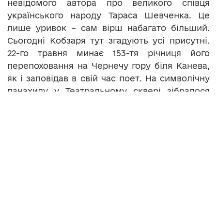
невідомого автора про великого співця
українського народу Тараса Шевченка. Це
лише уривок – сам вірш набагато більший.
Сьогодні Кобзаря тут згадують усі присутні.
22-го травня минає 153-тя річниця його
перепоховання на Чернечу гору біля Канева,
як і заповідав в свій час поет. На символічну
панахиду у Театральному сквері зібралося
чимало тернополян, члени громадських
організацій, священики та представники
місцевої влади. Згадували Шевченка не лише
як мислителя та художника, а й як борця за
волю України.
СЕРГІЙ НАДАЛ, міський голова Тернополя:
«В «Заповіті» Шевченка закладений глибокий
символізм. Саме з цим заповітом жили