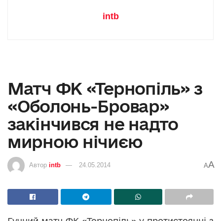
intb
Матч ФК «Тернопіль» з
«Оболонь-Бровар»
закінчився не надто
мирною нічиєю
A
Автор
intb
24.05.2014
A
Гучний матч ФК «Тернопіль» у протистоянні з