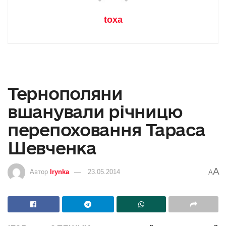
toxa
Тернополяни
вшанували річницю
перепоховання Тараса
Шевченка
A
Автор
Irynka
23.05.2014
A