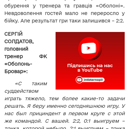
обурення у тренера та гравців «Оболоні».
Невдоволення гостей мало не переросло у
бійку. Але результат гри таки залишився – 2:2.
СЕРГІЙ
СОЛДАТОВ,
головний
тренер ФК
«Оболонь-
Бровар»:
«С таким
суддейством
играть тяжело, тем более какие-то задачи
решать. Я беру именно сегодняшнюю игру. У
нас б
ы
л прициндент в первом круге с этой
же командой. С вашей. 2:2, 0:1 выигруем –
точка, которой небыло. 2:1 выигруем – точка