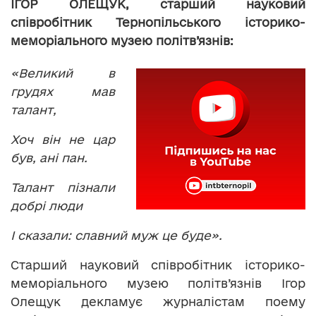
ІГОР ОЛЕЩУК, старший науковий
співробітник Тернопільського історико-
меморіального музею
політв’язнів:
«Великий в
грудях мав
талант,
Хоч він не цар
був, ані пан.
Талант пізнали
добрі люди
І сказали: славний муж це буде».
Старший науковий співробітник історико-
меморіального музею політв’язнів Ігор
Олещук декламує журналістам поему