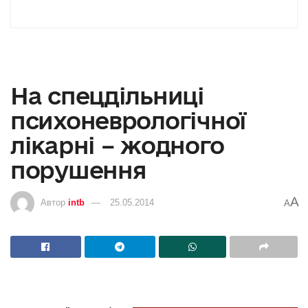
На спецдільниці
психоневрологічної
лікарні – жодного
порушення
A
Автор
intb
25.05.2014
A