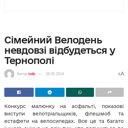
Сімейний Велодень
невдовзі відбудеться у
Тернополі
A
Автор
intb
28.05.2014
A
Конкурс малюнку на асфальті, показові
виступи велотріальщиків, флешмоб та
естафети на велосипедах. Все це та багато