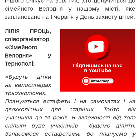
іншого очікує на всіх тих, хто долучиться до
сімейного Велодня у нашому місті, яке
заплановане на 1 червня у День захисту дітей.
ЛІЛІЯ ПРОЦЬ,
співорганізатор
«Сімейного
Велодня» у
Тернополі:
«Будуть дітки
на велосипедах
трьохколісних.
Плануються естафети і на самокатах і на
двохколісних для старших. Тобто вік
учасників до 14 років. В залежності від того
скільки буде учасників будемо ділити.
Запасемося естафетами, бо плануємо у