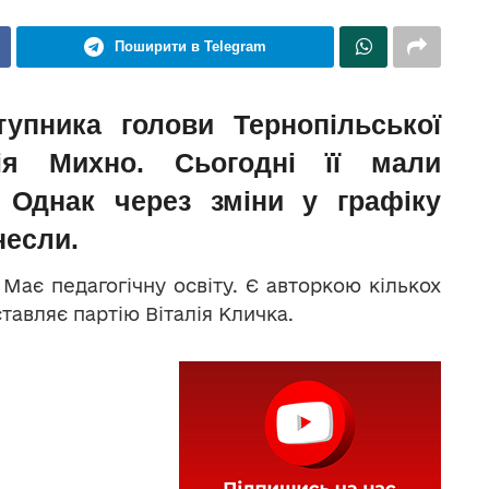
Поширити в Telegram
тупника голови Тернопільської
я Михно. Сьогодні її мали
. Однак через зміни у графіку
несли.
 Має педагогічну освіту. Є авторкою кількох
авляє партію Віталія Кличка.