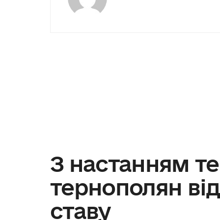
З настанням те
тернополян ві
ставу