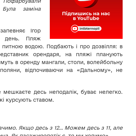
 Пофарбували
. Була заміна
запевняє Ігор
а день. Пляж
питною водою. Подбають і про дозвілля: в
едставник орендаря, на пляжі планують
имуть в оренду мангали, столи, волейбольну
ополяни, відпочиваючи на «Дальному», не
е мешкаєте десь неподалік, буває нелегко.
кі курсують ставом.
 бачимо. Якщо десь з 12… Можем десь з 11, але
ина. Як пасажиропотік є, то ми ходимо».