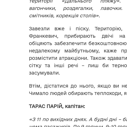
території «Дальнього пляжу».
вагончики, роздягалки, лавочки
смітників, корекція столів».
Завезли вже і піску. Територію, 
Франкевич, прибирають двічі н
обіцяють забезпечити безкоштовною 
недалекому майбутньому, каже пр
розмістити атракціони. Також здават
сітку та інші речі – лиш би терн
засумували.
Втім, дістатися до нього, якщо ви н
Чимало людей обирають теплоходи, я
ТАРАС ПАРІЙ, капітан:
«З 11 по вихідних днях. А будні дні –
нема пасажирів. До 9 години. 9-10 год