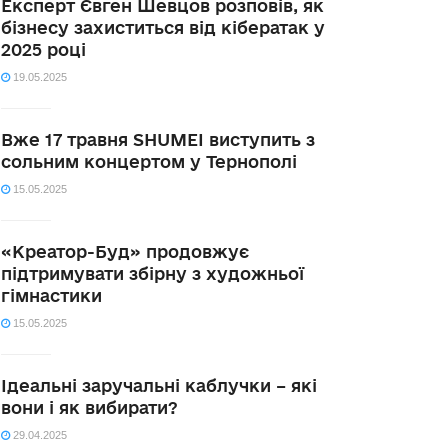
Експерт Євген Шевцов розповів, як
бізнесу захиститься від кібератак у
2025 році
19.05.2025
Вже 17 травня SHUMEI виступить з
сольним концертом у Тернополі
15.05.2025
«Креатор-Буд» продовжує
підтримувати збірну з художньої
гімнастики
15.05.2025
Ідеальні заручальні каблучки – які
вони і як вибирати?
29.04.2025