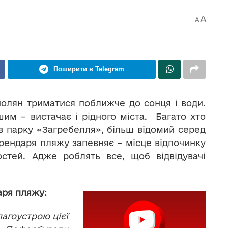
A
A
Поширити в Telegram
олян триматися поближче до сонця і води.
им – вистачає і рідного міста. Багато хто
в парку «Загребелля», більш відомий серед
рендаря пляжу запевняє – місце відпочинку
стей. Адже роблять все, щоб відвідувачі
аря пляжу:
лагоустрою
цієї