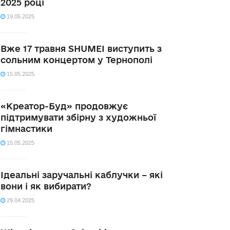
2025 році
19.05.2025
Вже 17 травня SHUMEI виступить з
сольним концертом у Тернополі
15.05.2025
«Креатор-Буд» продовжує
підтримувати збірну з художньої
гімнастики
15.05.2025
Ідеальні заручальні каблучки – які
вони і як вибирати?
29.04.2025