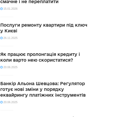
смачне і не переплатити
15.01.2026
Послуги ремонту квартири під ключ
у Києві
26.11.2025
Як працює пролонгація кредиту і
коли варто нею скористатися?
20.06.2025
Банкір Альона Шевцова: Регулятор
готує нові зміни у порядку
еквайрингу платіжних інструментів
20.06.2025