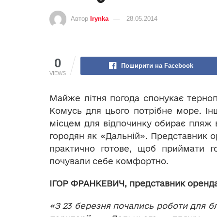
Автор
Irynka
28.05.2014
0
Поширити на Facebook
VIEWS
Майже літня погода спонукає терноп
Комусь для цього потрібне море. Інш
місцем для відпочинку обирає пляж 
городян як «Дальній». Представник о
практично готове, щоб приймати го
почували себе комфортно.
ІГОР ФРАНКЕВИЧ, представник оренд
«З 23 березня почались
роботи для б