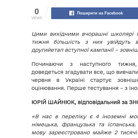
0
Поширити на Facebook
VIEWS
Цими вихідними вчорашні школярі г
тижня більшість з них увійдуть в 
другийетап вступної кампанії – зовн
Починаючи з наступного тижня, 
доведеться згадувати все, що вивчали
червня в Україні стартує зовні
оцінювання. Перше тестування – з ін
ЮРІЙ ШАЙНЮК, відповідальний за ЗНО
«В нас в переліку є 4 іноземні мов
німецька, французька та іспанська.
мову зареєстровано майже 2 тисячі 