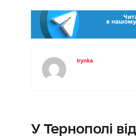
Irynka
У Тернополі в