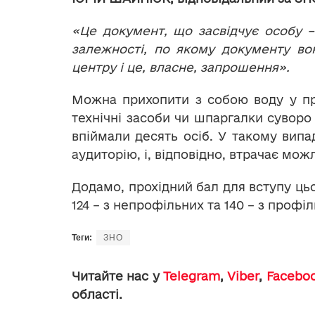
«Це документ, що засвідчує особу –
залежності, по якому документу вон
центру і це, власне, запрошення».
Можна прихопити з собою воду у про
технічні засоби чи шпаргалки сувор
впіймали десять осіб. У такому випа
аудиторію, і, відповідно, втрачає мо
Додамо, прохідний бал для вступу ць
124 – з непрофільних та 140 – з профі
Теги:
ЗНО
Читайте нас у
Telegram
,
Viber
,
Facebo
області.