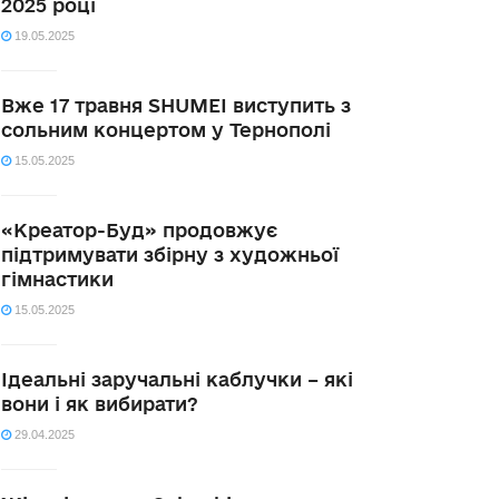
2025 році
19.05.2025
Вже 17 травня SHUMEI виступить з
сольним концертом у Тернополі
15.05.2025
«Креатор-Буд» продовжує
підтримувати збірну з художньої
гімнастики
15.05.2025
Ідеальні заручальні каблучки – які
вони і як вибирати?
29.04.2025