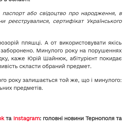
 паспорт або свідоцтво про народження, в
и реєструвалися, сертифікат Українського
зорій пляшці. А от використовувати якісь
о заборонено. Минулого року на порушеннях
дку, каже Юрій Шайнюк, абітурієнт покидає
жливість скласти обраний предмет.
ого року залишається той же, що і минулого:
льних предметів.
ok
та
Instagram
: головні новини Тернополя та