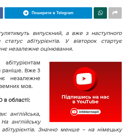
Поширити в Telegram
улятимуть випускний, а вже з наступного
статус абітурієнтів. У вівторок стартує
ішнє незалежне оцінювання.
абітурієнтам
 раніше. Вже 3
шнє незалежне
оземних мов.
 в області:
и: англійська,
 На англійську
абітурієнтів. Значно менше – на німецьку