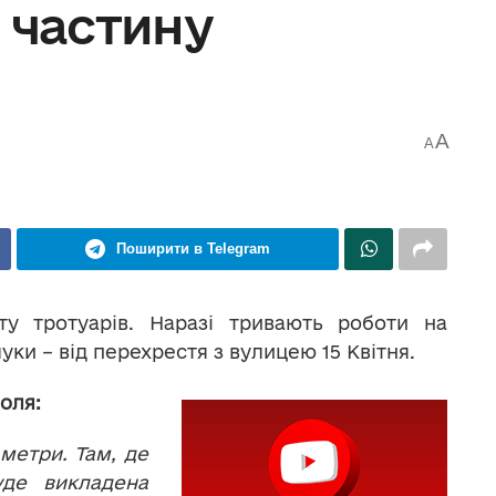
 частину
A
A
Поширити в Telegram
у тротуарів. Наразі тривають роботи на
луки – від перехрестя з вулицею 15 Квітня.
оля:
метри. Там, де
уде викладена