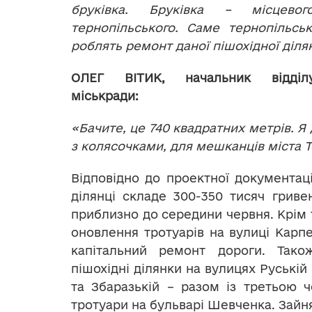
бруківка. Бруківка – місцевог
тернопільського. Саме тернопільськ
роблять ремонт даної пішохідної діля
ОЛЕГ ВІТИК, начальник відділ
міськради:
«Бачите, це 740 квадратних метрів. Я
з колясочками, для мешканців міста 
Відповідно до проектної документаці
ділянці складе 300-350 тисяч грив
приблизно до середини червня. Крім т
оновлення тротуарів на вулиці Карпе
капітальний ремонт дороги. Тако
пішохідні ділянки на вулицях Руській 
та Збаразькій – разом із третьою 
тротуари на бульварі Шевченка. Зайня