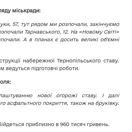
ляду міськради:
луки, 57, тут рядом ми розпочали, закінчуємо
почали Тарнавського, 12. На «Новому Світі»
почали. А в планах є досить великі об’ємні
трукції набережної Тернопільського ставу.
ам ведуться підготовчі роботи.
оля:
аштуванню нової огорожі ставу. І далі
го асфальтного покриття, також на бруківку.
ійдеться приблизно в 960 тисяч гривень.