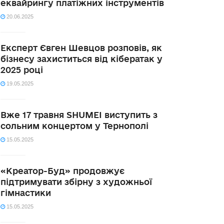
еквайрингу платіжних інструментів
20.06.2025
Експерт Євген Шевцов розповів, як
бізнесу захиститься від кібератак у
2025 році
19.05.2025
Вже 17 травня SHUMEI виступить з
сольним концертом у Тернополі
15.05.2025
«Креатор-Буд» продовжує
підтримувати збірну з художньої
гімнастики
15.05.2025