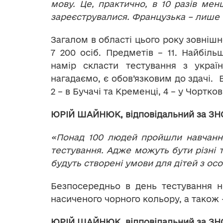
мову. Це, практично, в 10 разів мен
зареєструвалися. Французька – лише 14
Загалом в області цього року зовніш
7 200 осіб. Предметів – 11. Найбіл
намір скласти тестування з украї
нагадаємо, є обов’язковим до здачі. 
2 – в Бучачі та Кременці, 4 – у Чорткові
ЮРІЙ ШАЙНЮК, відповідальний за ЗНО
«Понад 100 людей пройшли навчання
тестування. Адже можуть бути різні т
будуть створені умови для дітей з о
Безпосередньо в день тестування н
насиченого чорного кольору, а також 
ЮРІЙ ШАЙНЮК, відповідальний за ЗНО