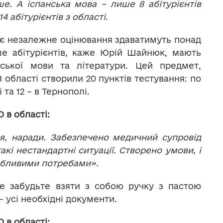
ше. А іспанська мова – лише 8 абітурієнтів
 абітурієнтів з області.
нє незалежне оцінювання здаватимуть понад
ьше абітурієнтів, каже Юрій Шайнюк, мають
нської мови та літератури. Цей предмет,
В області створили 20 пунктів тестування: по
 та 12 – в Тернополі.
 в області:
, наради. Забезпечено медичний супровід
акі нестандартні ситуації. Створено умови, і
собливими потребами».
е забудьте взяти з собою ручку з пастою
– усі необхідні документи.
 в області: