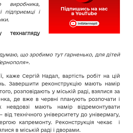
о виробника,
і підприємці і
нки.
у технагляду
 думаю, що зробимо тут гарненько, для дітей
Тернополя».
ї, каже Сергій Надал, вартість робіт на цій
ень. Завершити реконструкцію мають намір
ого, розповідають у міській раді, взялися за
нка, де вже в червні планують розпочати і
ж невдовзі мають намір відремонтувати
– від технічного університету до універмагу,
чергою капремонту. Реконструкція чекає і
лися в міській раді і дворами.