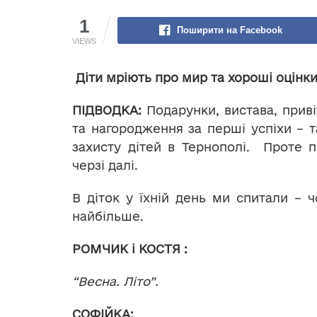
1
Поширити на Facebook
VIEWS
Діти мріють про мир та хороші оцінк
ПІДВОДКА:
Подарунки, вистава, приві
та нагородження за перші успіхи – 
захисту дітей в Тернополі. Проте 
черзі далі.
В діток у їхній день ми спитали – 
найбільше.
РОМЧИК і КОСТЯ
:
“Весна. Літо”.
СОФІЙКА: