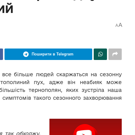
ий
A
A
Поширити в Telegram
 все більше людей скаржаться на сезонну
 тополиний пух, адже він неабияк може
більшість тернополян, яких зустріла наша
і симптомів такого сезонного захворювання
я так обходжу,