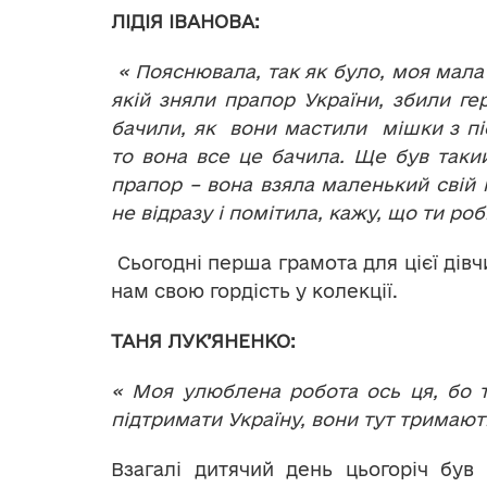
ЛІДІЯ ІВАНОВА:
« Пояснювала, так як було, моя мала 
якій зняли прапор України, збили ге
бачили, як вони мастили мішки з пі
то вона все це бачила. Ще був таки
прапор – вона взяла маленький свій 
не відразу і помітила, кажу, що ти ро
Сьогодні перша грамота для цієї дівч
нам свою гордість у колекції.
ТАНЯ ЛУК’ЯНЕНКО:
« Моя улюблена робота ось ця, бо т
підтримати Україну, вони тут тримають
Взагалі дитячий день цьогоріч був