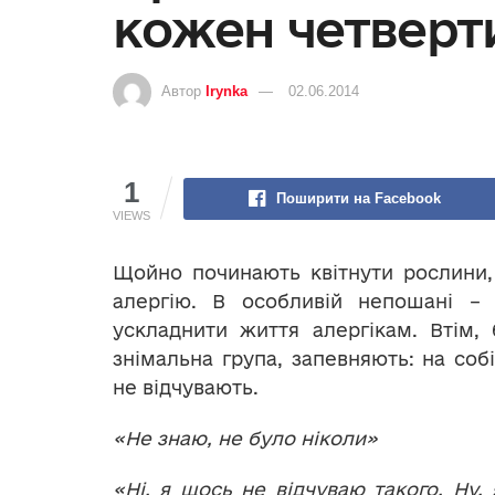
кожен четверт
Автор
Irynka
02.06.2014
1
Поширити на Facebook
VIEWS
Щойно починають квітнути рослини,
алергію. В особливій непошані –
ускладнити життя алергікам. Втім, 
знімальна група, запевняють: на соб
не відчувають.
«
Не знаю, не було н
і
кол
и»
«Ні, я щось не відчуваю такого. Ну, 