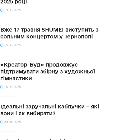
2025 році
19.05.2025
Вже 17 травня SHUMEI виступить з
сольним концертом у Тернополі
15.05.2025
«Креатор-Буд» продовжує
підтримувати збірну з художньої
гімнастики
15.05.2025
Ідеальні заручальні каблучки – які
вони і як вибирати?
29.04.2025