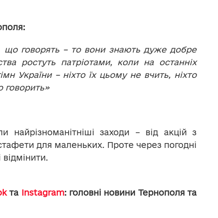
ополя:
 що говорять – то вони знають дуже добре
тва ростуть патріотами, коли на останніх
мн України – ніхто їх цьому не вчить, ніхто
о говорить»
и найрізноманітніші заходи – від акцій з
стафети для маленьких. Проте через погодні
 відмінити.
ok
та
Instagram
: головні новини Тернополя та