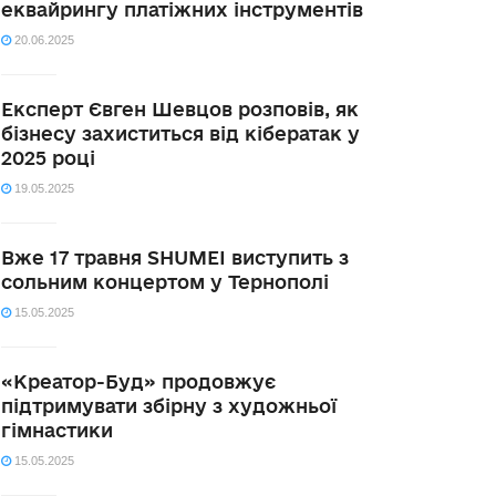
еквайрингу платіжних інструментів
20.06.2025
Експерт Євген Шевцов розповів, як
бізнесу захиститься від кібератак у
2025 році
19.05.2025
Вже 17 травня SHUMEI виступить з
сольним концертом у Тернополі
15.05.2025
«Креатор-Буд» продовжує
підтримувати збірну з художньої
гімнастики
15.05.2025