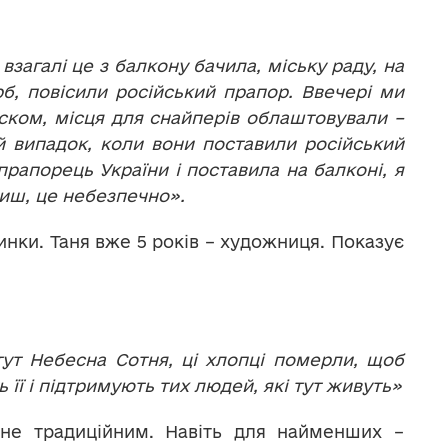
взагалі це з балкону бачила, міську раду, на
рб, повісили російський прапор. Ввечері ми
ском, місця для снайперів облаштовували –
й випадок, коли вони поставили російський
прапорець України і поставила на балконі, я
биш, це небезпечно».
инки. Таня вже 5 років – художниця. Показує
ут Небесна Сотня, ці хлопці померли, щоб
 її і підтримують тих людей, які тут живуть»
 не традиційним. Навіть для найменших –