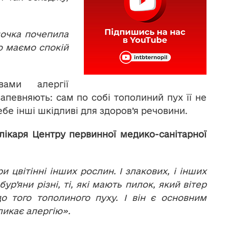
дочка почепила
то маємо спокій
ами алергії
апевняють: сам по собі тополиний пух її не
себе інші шкідливі для здоров’я речовини.
лікаря Центру первинної медико-санітарної
и цвітінні інших рослин. І злакових, і інших
бур’яни різні, ті, які мають пилок, який вітер
о того тополиного пуху. І він є основним
ликає алергію».