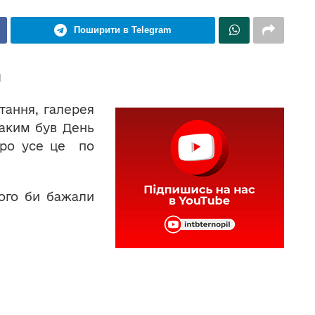
Поширити в Telegram
и
тання, галерея
таким був День
про усе це по
чого би бажали