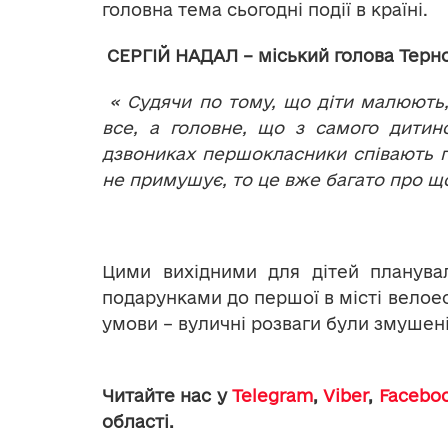
головна тема сьогодні події в країні.
СЕРГІЙ НАДАЛ – міський голова Терн
« Судячи по тому, що діти малюють,
все, а головне, що з самого дитинс
дзвониках першокласники співають гі
не примушує, то це вже багато про щ
Цими вихідними для дітей планувал
подарунками до першої в місті велое
умови – вуличні розваги були змушені
Читайте нас у
Telegram
,
Viber
,
Facebo
області.