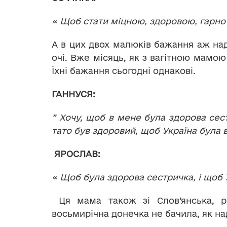
« Щоб стати міцною, здоровою, гарно
А в цих двох малюків бажання аж надт
очі. Вже місяць, як з вагітною мамою
Їхні бажання сьогодні однакові.
ГАННУСЯ:
” Хочу, щоб в мене була здорова сес
тато був здоровий, щоб Україна була 
ЯРОСЛАВ:
« Щоб була здорова сестричка, і щоб
Ця мама також зі Слов’янська, р
восьмирічна донечка не бачила, як над