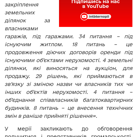
закріплення
земельних
ділянок за
власниками
гаражів, під гаражами. 34 питання – під
існуючим житлом. 18 питань – це
продовження діючих договорів оренди під
існуючими об’єктами нерухомості. 4 земельні
ділянки, які виносяться на аукціон, для
продажу. 29 рішень, які приймаються в
зв’язку зі зміною назви чи власників тих чи
інших об’єктів нерухомості. 4 питання –
об’єднання співвласників багатоквартирних
будинків. 8 питань – це внесення технічних
змін в раніше прийняті рішення».
У мерії закликають до обговорення
долучитися і представників громадськості.