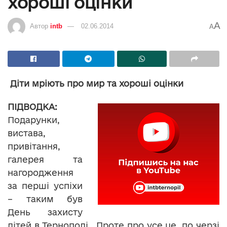
хороші оцінки
A
Автор
intb
02.06.2014
A
Діти мріють про мир та хороші оцінки
ПІДВОДКА:
Подарунки,
вистава,
привітання,
галерея та
нагородження
за перші успіхи
– таким був
День захисту
дітей в Тернополі. Проте про усе це по черзі