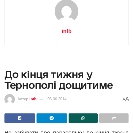
intb
До кінця тижня у
Тернополі дощитиме
A
Автор
intb
03.06.2014
A
Не забувати про парасольку до кінця тижня