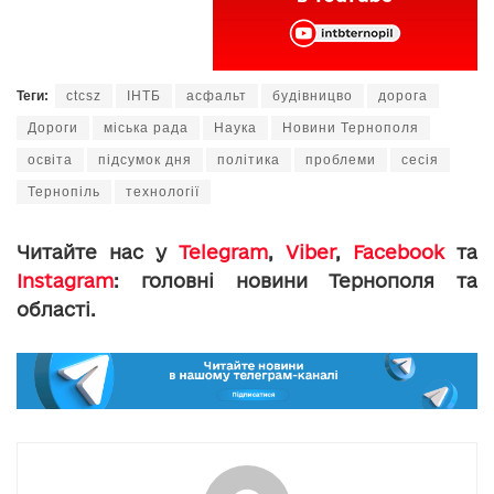
Теги:
ctcsz
ІНТБ
асфальт
будівницво
дорога
Дороги
міська рада
Наука
Новини Тернополя
освіта
підсумок дня
політика
проблеми
сесія
Тернопіль
технології
Читайте нас у
Telegram
,
Viber
,
Facebook
та
Instagram
: головні новини Тернополя та
області.