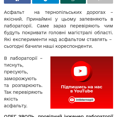
Асфальт на тернопільських дорогах –
якісний. Принаймні у цьому запевняють в
лабораторії. Саме зараз перевіряють чим
будуть покривати головні магістралі області.
Які експерименти над асфальтом ставлять –
сьогодні бачили наші кореспонденти.
В лабораторії –
тиснуть,
пресують,
заморожують
та розпарюють.
Так перевіряють
якість
асфальту.
ОЛЕГ ЗВОЛЬ,
провідний інженер
лабораторії