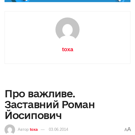
toxa
Про важливе.
Заставний Роман
Йосипович
A
Автор
toxa
03.06.2014
A