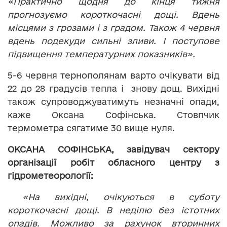
«Практично щодня до кінця тижня
прогнозуємо короткочасні дощі. Вдень
місцями з грозами і з градом. Також 4 червня
вдень подекуди сильні зливи. І поступове
підвищення температурних показників».
5-6 червня тернополянам варто очікувати від
22 до 28 градусів тепла і знову дощ. Вихідні
також супроводжуватимуть незначні опади,
каже Оксана Софінська. Стовпчик
термометра сягатиме 30 вище нуля.
ОКСАНА СОФІНСЬКА, завідувач сектору
організації робіт обласного центру з
гідрометеорології:
«На вихідні, очікуються в суботу
короткочасні дощі. В неділю без істотних
опадів. Можливо за рахунок вторинних