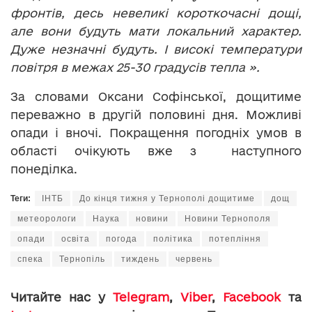
фронтів, десь невеликі короткочасні дощі,
але вони будуть мати локальний характер.
Дуже незначні будуть. І високі температури
повітря в межах 25-30 градусів тепла ».
За словами Оксани Софінської, дощитиме
переважно в другій половині дня. Можливі
опади і вночі. Покращення погодніх умов в
області очікують вже з наступного
понеділка.
Теги:
ІНТБ
До кінця тижня у Тернополі дощитиме
дощ
метеорологи
Наука
новини
Новини Тернополя
опади
освіта
погода
політика
потепління
спека
Тернопіль
тиждень
червень
Читайте нас у
Telegram
,
Viber
,
Facebook
та