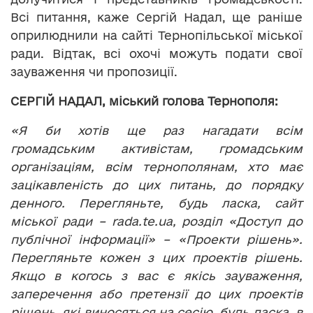
Всі питання, каже Сергій Надал, ще раніше
оприлюднили на сайті Тернопільської міської
ради. Відтак, всі охочі можуть подати свої
зауваження чи пропозиції.
СЕРГІЙ НАДАЛ, міський голова Тернополя:
«Я би хотів ще раз нагадати всім
громадським активістам, громадським
організаціям, всім тернополянам, хто має
зацікавленість до цих питань, до порядку
денного. Перегляньте, будь ласка, сайт
міської ради – rada.
te
.
ua
, розділ «Доступ до
публічної інформації» – «Проекти рішень».
Перегляньте кожен з цих проектів рішень.
Якщо в когось з вас є якісь зауваження,
заперечення або претензії до цих проектів
рішень, які виносяться на сесію, будь ласка, в