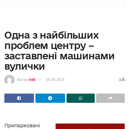
Одна з найбільших
проблем центру –
заставлені машинами
вулички
A
Автор
intb
05.06.2014
A
Припарковані