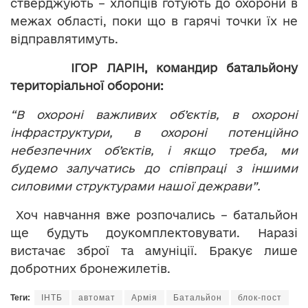
стверджують – хлопців готують до охорони в
межах області, поки що в гарячі точки їх не
відправлятимуть.
ІГОР ЛАРІН,
командир батальйону
територіальної оборони
:
“В охороні важливих об’
єктів,
в охороні
інфраструктури, в охороні потенційно
небезпечних об’
єктів
, і якщо треба, ми
будемо залучатись до співпраці з іншими
силовими структурами нашої дежрави”.
Хоч навчання вже розпочались – батальйон
ще будуть доукомплектовувати. Наразі
вистачає зброї та амуніції. Бракує лише
добротних бронежилетів.
Теги:
ІНТБ
автомат
Армія
Батальйон
блок-пост