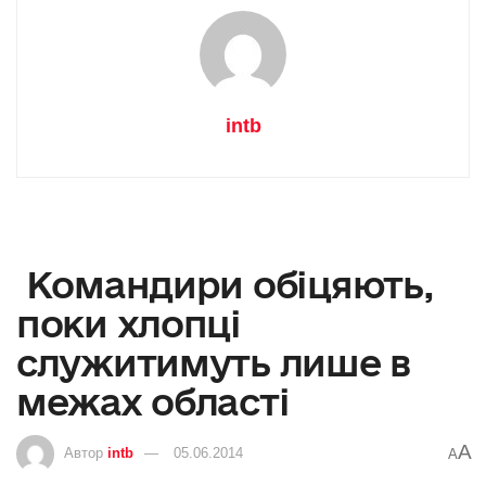
intb
Командири обіцяють,
поки хлопці
служитимуть лише в
межах області
A
Автор
intb
05.06.2014
A