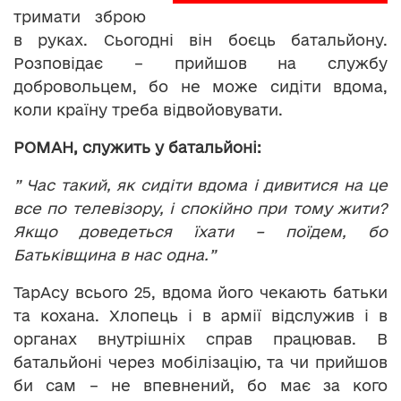
тримати зброю
в руках. Сьогодні він боєць батальйону.
Розповідає – прийшов на службу
добровольцем, бо не може сидіти вдома,
коли країну треба відвойовувати.
РОМАН, служить у батальйоні:
” Час такий, як сидіти вдома і дивитися на це
все по телевізору, і спокійно при тому жити?
Якщо доведеться їхати – поїдем, бо
Батьківщина в нас одна.”
ТарАсу всього 25, вдома його чекають батьки
та кохана. Хлопець і в армії відслужив і в
органах внутрішніх справ працював. В
батальйоні через мобілізацію, та чи прийшов
би сам – не впевнений, бо має за кого