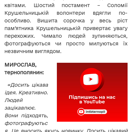
квітами. Шостий постамент – Соломії
Крушельницькій волонтери вдягли по-
особливо. Вишита сорочка у весь ріст
пам’ятника Крушельницькій привертає увагу
перехожих. Чимало людей зупиняються,
фотографуються чи просто милуються їх
незвичним виглядом.
МИРОСЛАВ,
тернополянин:
«Досить цікава
ідея. Креативно.
Людей
зацікавлює.
Вони підходять,
фотографуютьс
я. Це вносить якусь новинку. Досить цікавий