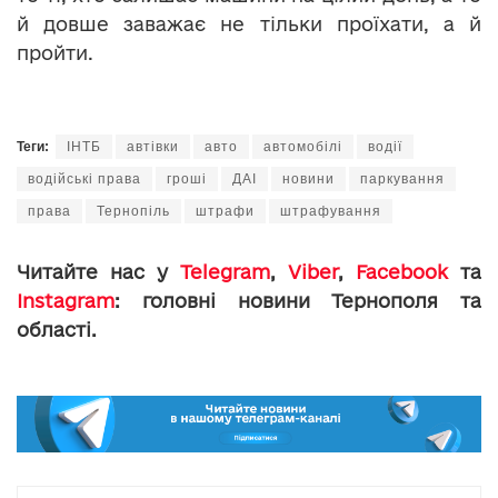
й довше заважає не тільки проїхати, а й
пройти.
Теги:
ІНТБ
автівки
авто
автомобілі
водії
водійські права
гроші
ДАІ
новини
паркування
права
Тернопіль
штрафи
штрафування
Читайте нас у
Telegram
,
Viber
,
Facebook
та
Instagram
: головні новини Тернополя та
області.