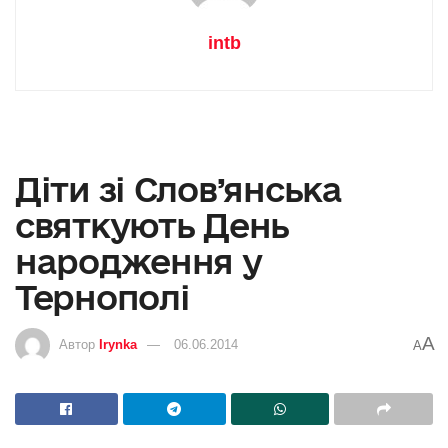
intb
Діти зі Слов’янська
святкують День
народження у
Тернополі
A
Автор
Irynka
06.06.2014
A