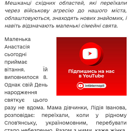
Мешканці східних областей, які переїхали
через військову агресію до нашого міста,
облаштовуються, знаходять нових знайомих, і
навіть відзначають маленькі сімейні свята.
Маленька
Анастасія
сьогодні
приймає
вітання. Їй
виповнилося 8.
Однак свій День
народження
святкує цього
разу не вдома. Мама дівчинки, Лідія Іванова,
розповідає: переїхали, коли у рідному
Слов’янську, україномовним, перебувати
стало небезпечно. Разом з ними, каже жінка,