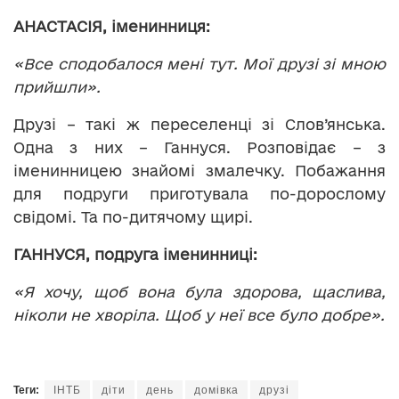
АНАСТАСІЯ, іменинниця:
«Все сподобалося мені тут. Мої друзі зі мною
прийшли».
Друзі – такі ж переселенці зі Слов’янська.
Одна з них – Ганнуся. Розповідає – з
іменинницею знайомі змалечку. Побажання
для подруги приготувала по-дорослому
свідомі. Та по-дитячому щирі.
ГАННУСЯ, подруга іменинниці:
«Я хочу, щоб вона була здорова, щаслива,
ніколи не хворіла. Щоб у неї все було добре».
Теги:
ІНТБ
діти
день
домівка
друзі