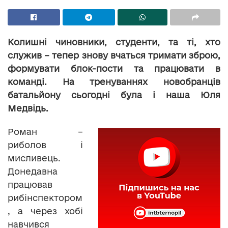
Колишні чиновники, студенти, та ті, хто
служив – тепер знову вчаться тримати зброю,
формувати блок-пости та працювати в
команді. На тренуваннях новобранців
батальйону сьогодні була і наша Юля
Медвідь.
Роман –
риболов і
мисливець.
Донедавна
працював
рибінспектором
, а через хобі
навчився