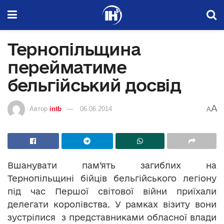
Тернопільщина
перейматиме
бельгійський досвід
A
Автор
intb
06.06.2014
A
Вшанувати пам’ять загиблих на
Тернопільщині бійців бельгійського легіону
під час Першої світової війни приїхали
делегати королівства. У рамках візиту вони
зустрілися з представниками обласної влади