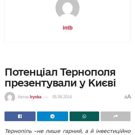
intb
Потенціал Тернополя
презентували у Києві
A
Автор
Irynka
05.06.2014
A
Тернопіль –не лише гарний, а й інвестиційно