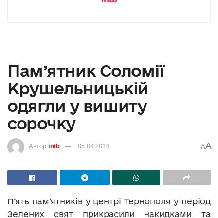
Пам’ятник Соломії
Крушельницькій
одягли у вишиту
сорочку
A
Автор
intb
05.06.2014
A
П’ять пам’ятників у центрі Тернополя у період
Зелених свят прикрасили накидками та