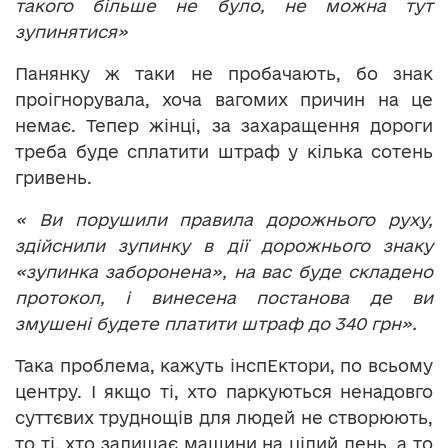
такого більше не було, не можна тут
зупинятися»
Панянку ж таки не пробачають, бо знак
проігнорувала, хоча вагомих причин на це
немає. Тепер жінці, за захаращення дороги
треба буде сплатити штраф у кілька сотень
гривень.
« Ви порушили правила дорожнього руху,
здійснили зупинку в дії дорожнього знаку
«зупинка заборонена», на вас буде складено
протокол, і винесена постанова де ви
змушені будете платити штраф до 340 грн».
Така проблема, кажуть інспЕктори, по всьому
центру. І якщо ті, хто паркуються ненадовго
суттєвих труднощів для людей не створюють,
то ті, хто залишає машини на цілий день, а то