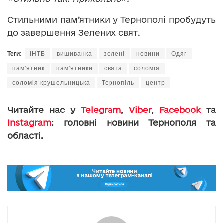
Стильними пам’ятники у Тернополі пробудуть
до завершення Зелених свят.
Теги:
ІНТБ
вишиванка
зелені
новини
Одяг
пам'ятник
пам'ятники
свята
соломія
соломія крушельницька
Тернопіль
центр
Читайте нас у
Telegram
,
Viber
,
Facebook
та
Instagram
: головні новини Тернополя та
області.