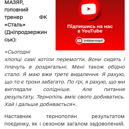
МАЗЯР,
головний
тренер ФК
«Сталь»
(Дніпродзержин
ськ):
«Сьогодні
хлопці самі хотіли перемогти. Вони сидять і
плачуть в роздягальні. Мені також обідно
стало. Я маю вже третє видалення. Я рахую,
що то є трохи забагато. По грі, я рахую, що ми
виглядали солідніше. Але питання
результату. Тернопіль вміє свого добиватись.
Хай і дальше добивається».
Наставник тернополян результатом
поєдинку, як і сезоном загалом задоволений.