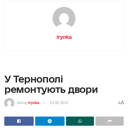
Irynka
У Тернополі
ремонтують двори
A
Автор
Irynka
10.06.2014
A