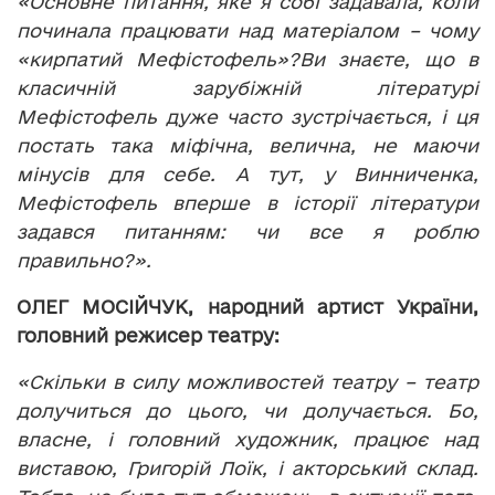
«Основне питання, яке я собі задавала, коли
починала працювати над матеріалом – чому
«кирпатий Мефістофель»?Ви знаєте, що в
класичній зарубіжній літературі
Мефістофель дуже часто зустрічається, і ця
постать така міфічна, велична, не маючи
мінусів для себе. А тут, у Винниченка,
Мефістофель вперше в історії літератури
задався питанням: чи все я роблю
правильно?».
ОЛЕГ МОСІЙЧУК, народний артист України,
головний режисер театру:
«Скільки в силу можливостей театру – театр
долучиться до цього, чи долучається. Бо,
власне, і головний художник, працює над
виставою, Григорій Лоїк, і акторський склад.