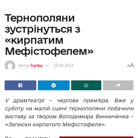
Тернополяни
зустрінуться з
«кирпатим
Мефістофелем»
A
Автор
Irynka
10.06.2014
A
У драмтеатрі – чергова прем’єра. Вже у
суботу на малій сцені тернополяни побачили
виставу за твором Володимира Винниченка –
«Записки кирпатого Мефістофеля».