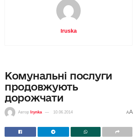
Iruska
Комунальні послуги
продовжують
дорожчати
A
Автор
Irynka
10.06.2014
A