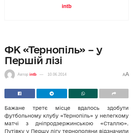
intb
ФК «Тернопіль» – у
Першій лізі
A
Автор
intb
10.06.2014
A
Бажане третє місце вдалось здобути
футбольному клубу «Тернопіль» у нелегкому
матчі з дніпродзержинською «Сталлю».
Путівку у Першу лігу тернополяни відзначили