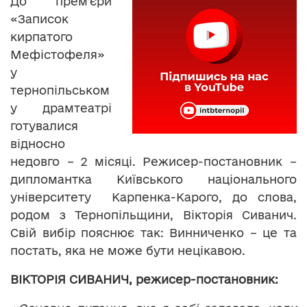
До прем’єри
«Записок
кирпатого
Мефістофеля»
у
тернопільськом
у драмтеатрі
готувалися
відносно
недовго – 2 місяці. Режисер-постановник –
дипломантка Київського національного
університету Карпенка-Карого, до слова,
родом з Тернопільщини, Вікторія Сиванич.
Свій вибір пояснює так: Винниченко – це та
постать, яка не може бути нецікавою.
ВІКТОРІЯ СИВАНИЧ, режисер-постановник: