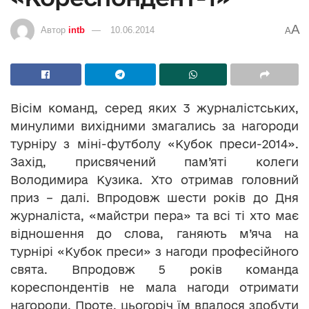
A
Автор
intb
10.06.2014
A
Вісім команд, серед яких 3 журналістських,
минулими вихідними змагались за нагороди
турніру з міні-футболу «Кубок преси-2014».
Захід, присвячений пам’яті колеги
Володимира Кузика. Хто отримав головний
приз – далі. Впродовж шести років до Дня
журналіста, «майстри пера» та всі ті хто має
відношення до слова, ганяють м’яча на
турнірі «Кубок преси» з нагоди професійного
свята. Впродовж 5 років команда
кореспондентів не мала нагоди отримати
нагороди. Проте, цьогоріч їм вдалося здобути