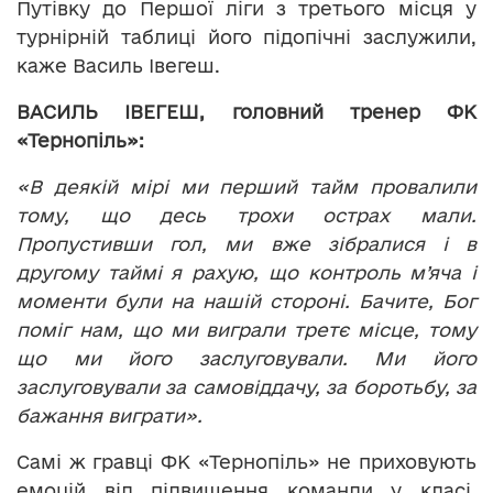
Путівку до Першої ліги з третього місця у
турнірній таблиці його підопічні заслужили,
каже Василь Івегеш.
ВАСИЛЬ ІВЕГЕШ, головний тренер ФК
«Тернопіль»:
«В деякій мірі ми перший тайм провалили
тому, що десь трохи острах мали.
Пропустивши гол, ми вже зібралися і в
другому таймі я рахую, що контроль м’яча і
моменти були на нашій стороні. Бачите, Бог
поміг нам, що ми виграли третє місце, тому
що ми його заслуговували. Ми його
заслуговували за самовіддачу, за боротьбу, за
бажання виграти».
Самі ж гравці ФК «Тернопіль» не приховують
емоцій від підвищення команди у класі.