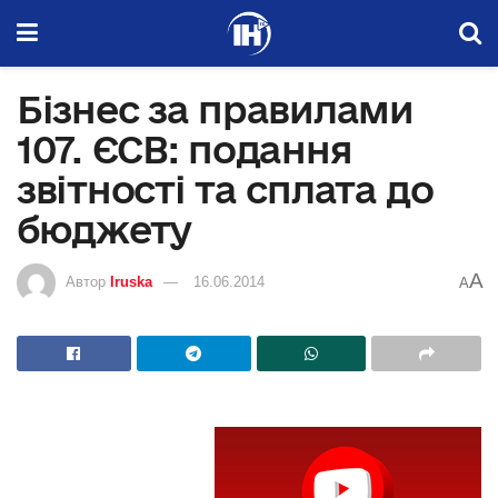
Бізнес за правилами
107. ЄСВ: подання
звітності та сплата до
бюджету
A
Автор
Iruska
16.06.2014
A