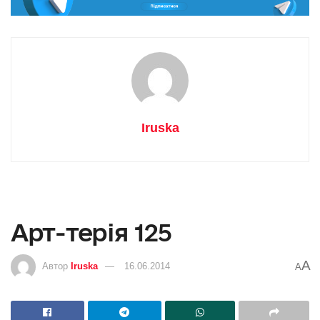
Iruska
Aрт-терія 125
A
Автор
Iruska
16.06.2014
A