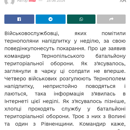
A
Автор
intb
18.06.2014
A
Військовослужбовці, яких помітили
тернополяни напідпитку у неділю, за свою
поведінкупонесуть покарання. Про це заявив
командир Тернопільського батальйону
територіальної оборони. Як з’ясувалось,
заглянули в чарку ці солдати не вперше.
Четверо військових розгулюють Тернополем
напідпитку, непристойно поводяться і
лаються, така інформація з’явилась в
Інтернеті цієї неділі. Як з’ясувалось пізніше,
хлопці проходять службу у батальйоні
територіальної оборони. Троє з них з Волині
та один з Рівненщини. Командир каже,