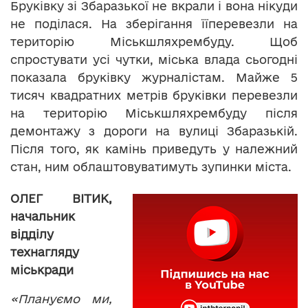
Бруківку зі Збаразької не вкрали і вона нікуди
не поділася. На зберігання їїперевезли на
територію Міськшляхрембуду. Щоб
спростувати усі чутки, міська влада сьогодні
показала бруківку журналістам. Майже 5
тисяч квадратних метрів бруківки перевезли
на територію Міськшляхрембуду після
демонтажу з дороги на вулиці Збаразькій.
Після того, як камінь приведуть у належний
стан, ним облаштовуватимуть зупинки міста.
ОЛЕГ ВІТИК,
начальник
відділу
технагляду
міськради
«Плануємо ми,