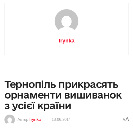
Irynka
Тернопіль прикрасять
орнаменти вишиванок
з усієї країни
A
Автор
Irynka
18.06.2014
A