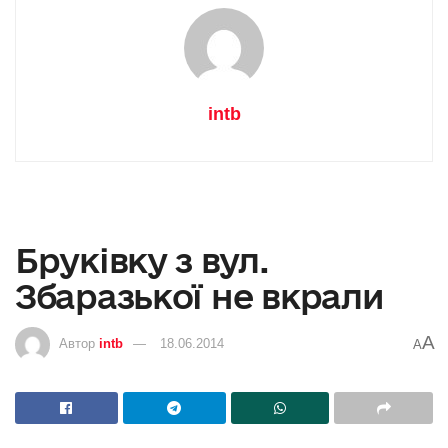
intb
Бруківку з вул.
Збаразької не вкрали
A
Автор
intb
18.06.2014
A