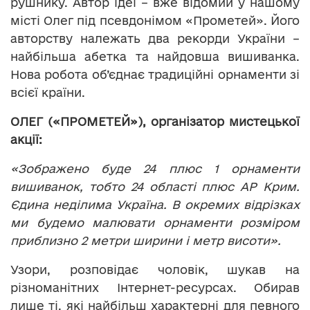
рушнику. Автор ідеї – вже відомий у нашому
місті Олег під псевдонімом «Прометей». Його
авторству належать два рекорди України –
найбільша абетка та найдовша вишиванка.
Нова робота об’єднає традиційні орнаменти зі
всієї країни.
ОЛЕГ («ПРОМЕТЕЙ»), організатор мистецької
акції:
«Зображено буде 24 плюс 1 орнаменти
вишиванок, тобто 24 області плюс АР Крим.
Єдина неділима Україна. В окремих відрізках
ми будемо малювати орнаменти розміром
приблизно 2 метри ширини і метр висоти».
Узори, розповідає чоловік, шукав на
різноманітних Інтернет-ресурсах. Обирав
лише ті, які найбільш характерні для певного