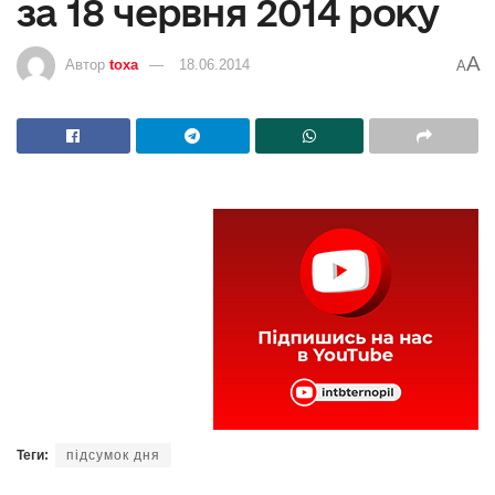
за 18 червня 2014 року
A
Автор
toxa
18.06.2014
A
Теги:
підсумок дня