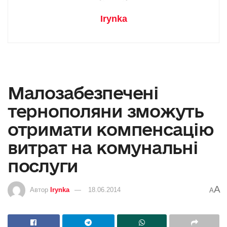
Irynka
Малозабезпечені
тернополяни зможуть
отримати компенсацію
витрат на комунальні
послуги
A
Автор
Irynka
18.06.2014
A