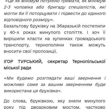
«Це як мінімум потрібно тримати, як мінімум
2-3 чоловіка або бригаду спеціалістів, які
могли би її поторцувати і підвести до єдиного
відповідного розміру».
Базальтову бруківку на Збаразькій постелили
у 40-х роках минулого століття. І хоч її
вирішили класти на зупинках громадського
транспорту, тернополяни також можуть
вносити свої пропозиції.
ІГОР ТУРСЬКИЙ, секретар Тернопільської
міської ради
«Ми будемо розглядати ваші звернення і
можливо саме за вашим зверненням буде
використана ця бруківка».
До слова, бруківкою, яку зняли минулого
року під двоарковим мостом, частково