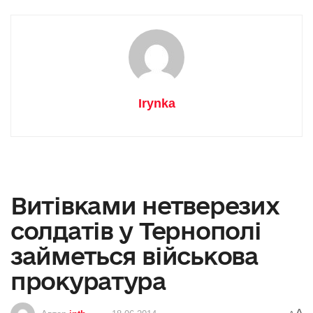
Irynka
Витівками нетверезих
солдатів у Тернополі
займеться військова
прокуратура