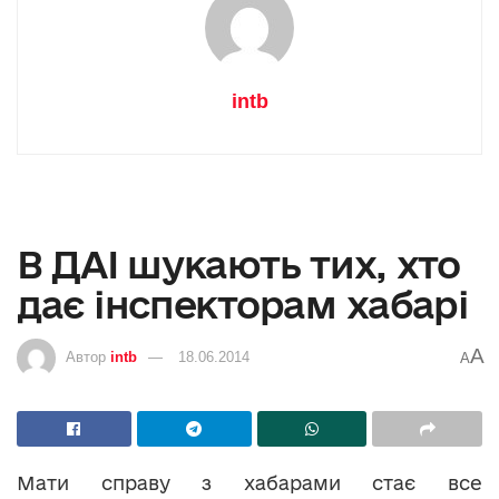
intb
В ДАІ шукають тих, хто
дає інспекторам хабарі
A
Автор
intb
18.06.2014
A
Мати справу з хабарами стає все