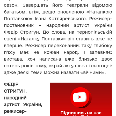
сезон. Завершать його театрали відомою
багатьом, втім, дещо оновленою «Наталкою
Полтавкою» Івана Котляревського. Режисер-
постановник – народний артист України
Федір Стригун. До слова, на тернопільській
сцені «Наталку Полтавку» він ставить вже не
вперше. Режисер переконаний: таку глибоку
п’єсу має не кожен народ. І запевняє:
вистава, хоч написана вже близько двох
сотень років тому, вкрай актуальна і сьогодні:
адже деякі теми можна назвати «вічними».
ФЕДІР
СТРИГУН,
народний
артист України,
режисер-