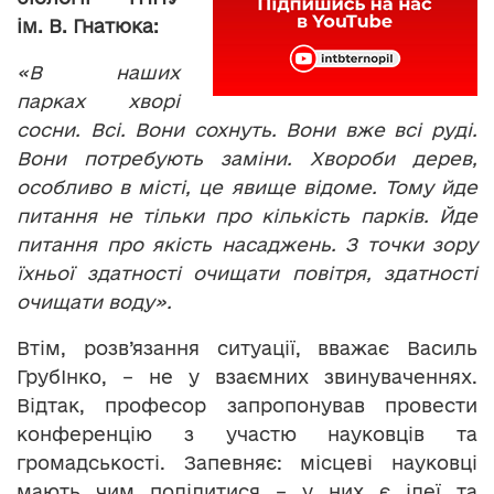
ім. В. Гнатюка:
«В наших
парках хворі
сосни. Всі. Вони сохнуть. Вони вже всі руді.
Вони потребують заміни. Хвороби дерев,
особливо в місті, це явище відоме. Тому йде
питання не тільки про кількість парків. Йде
питання про якість насаджень. З точки зору
їхньої здатності очищати повітря, здатності
очищати воду».
Втім, розв’язання ситуації, вважає Василь
ГрубІнко, – не у взаємних звинуваченнях.
Відтак, професор запропонував провести
конференцію з участю науковців та
громадськості. Запевняє: місцеві науковці
мають чим поділитися – у них є ідеї та