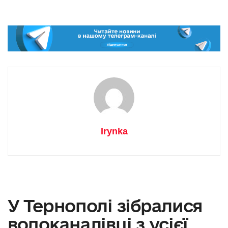
Irynka
У Тернополі зібралися
водоканалівці з усієї