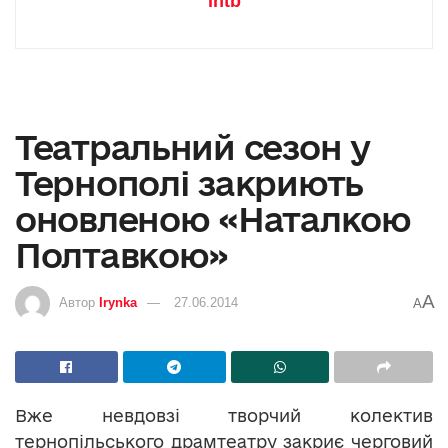
intb
Театральний сезон у
Тернополі закриють
оновленою «Наталкою
Полтавкою»
A
Автор
Irynka
27.06.2014
A
Вже невдовзі творчий колектив
тернопільського драмтеатру закриє черговий