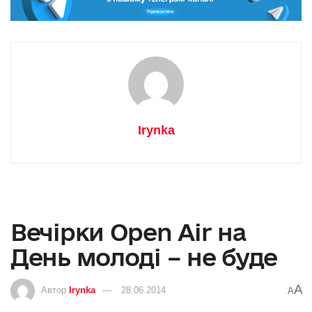
Irynka
Вечірки Open Air на
День молоді – не буде
A
Автор
Irynka
28.06.2014
A