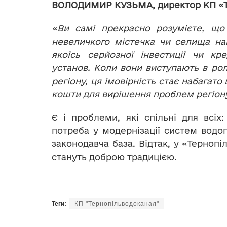
ВОЛОДИМИР КУЗЬМА, директор КП «Т
«Ви самі прекрасно розумієте, що
невеличкого містечка чи селища н
якоїсь серйозної інвестиції чи кр
установ. Коли вони виступають в рол
регіону, ця імовірність стає набагат
кошти для вирішення проблем регіон
Є і проблеми, які спільні для всіх:
потреба у модернізації систем водо
законодавча база. Відтак, у «Тернопі
стануть доброю традицією.
Теги:
КП "Тернопільводоканал"