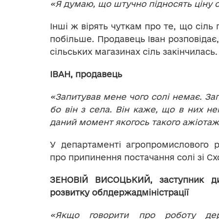
«Я думаю, що штучно підносять ціну о
Інші ж вірять чуткам про те, що сіль
побільше. Продавець Іван розповідає,
сільських магазинах сіль закінчилась.
ІВАН, продавець
«Запитував мене чого солі немає. Зап
бо він з села. Він каже, що в них н
даний момент якогось такого ажіотажу
У департаменті агропромислового р
про припинення постачання солі зі Сх
ЗЕНОВІЙ ВИСОЦЬКИЙ, заступник ди
розвитку облдержадміністрації
«Якщо говорити про роботу дер