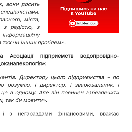
х, вони досить
пеціалістами,
асного, міста,
 з радістю, з
 інформаційну
ня тих чи інших проблем».
 Асоціації підприємств водопровідно-
доканалекологія»:
нентів. Директору цього підприємства – по
о розумію. І директор, і зварювальник, і
 це в одному. Але він повинен забезпечити
х, так би мовити».
я і з негараздами фінансовими, вважає