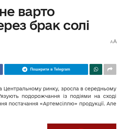
не варто
рез брак солі
A
A
Поширити в Telegram
і на Центральному ринку, зросла в середньому
’язують подорожчання із подіями на сході
ня постачання «Артемсіллю» продукції. Але