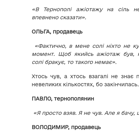
«В Тернополі ажіотажу на сіль 
впевнено сказати».
ОЛЬГА, продавець
«Фактично, в мене солі ніхто не к
момент. Щоб якийсь ажіотаж був, н
солі бракує, то такого немає».
Хтось чув, а хтось взагалі не знає 
невеликих кількостях, бо закінчилась.
ПАВЛО, тернополянин
«Я просто взяв. Я не чув. Але я бачу, щ
ВОЛОДИМИР, продавець