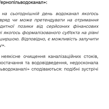
ернопільводоканал»:
 на сьогоднішній день водоканал якогось
авряд чи може претендувати на отримання
едитної позики від серйозних фінансових
і якогось формалізованого суб’єкта на рівні
о ширшою. Відповідно, є можливість залучити
у».
 неякісне очищення каналізаційних стоків,
постачання та водовідведення, недосконала
льводоканалі» сподіваються: подібні зустрічі