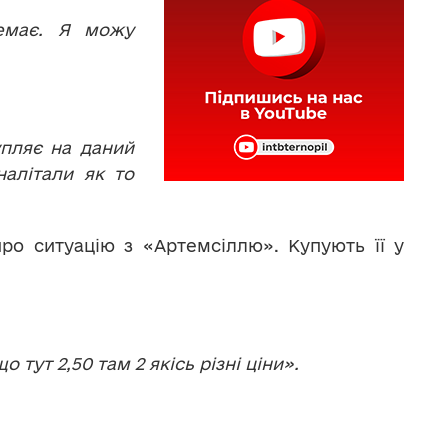
немає. Я можу
упляє на даний
алітали як то
про ситуацію з «Артемсіллю». Купують її у
о тут 2,50 там 2 якісь різні ціни».