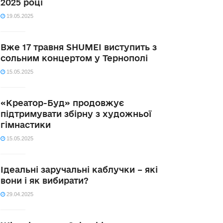
2025 році
19.05.2025
Вже 17 травня SHUMEI виступить з
сольним концертом у Тернополі
15.05.2025
«Креатор-Буд» продовжує
підтримувати збірну з художньої
гімнастики
15.05.2025
Ідеальні заручальні каблучки – які
вони і як вибирати?
29.04.2025