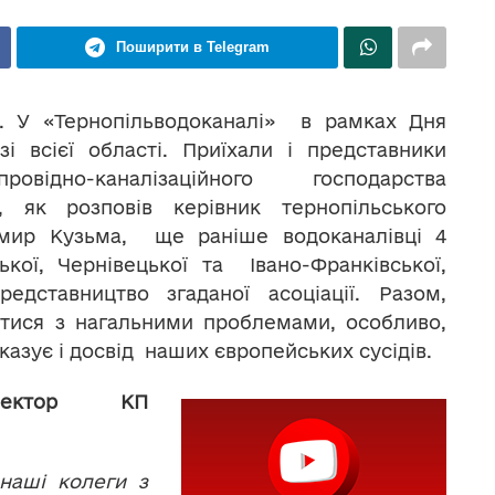
Поширити в Telegram
и. У «Тернопільводоканалі» в рамках Дня
і всієї області. Приїхали і представники
відно-каналізаційного господарства
, як розповів керівник тернопільського
имир Кузьма, ще раніше водоканалівці 4
ької, Чернівецької та Івано-Франківської,
едставництво згаданої асоціації. Разом,
тися з нагальними проблемами, особливо,
азує і досвід наших європейських сусідів.
ректор КП
наші колеги з