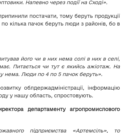
птовики. Напевно через події на Сході».
 припинили постачати, тому беруть продукції
 по кілька пачок беруть люди з районів, бо в
итував його чи в них нема солі в них в селі,
емає. Питається чи тут є якийсь ажіотаж. На
 нема. Люди по 4 по 5 пачок беруть».
озвитку облдержадміністрації, інформацію
оду у нашу область, спростовують.
ректора департаменту агропромислового
жавного підприємства «Артемсіль», то