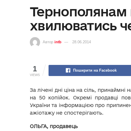
Тернополянам 
хвилюватись че
Автор
intb
28.06.2014
1
Поширити на Facebook
VIEWS
За лічені дні ціна на сіль, принаймн
на 50 копійок. Окремі продавці пов
України та інформацією про припинен
ажіотажу не спостерігають.
ОЛЬГА, продавець