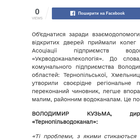
0
Поширити на Facebook
VIEWS
Об’єднатися заради взаємодопомог
відкритих дверей приймали колег з
Асоціації підприємств водопро
«Укрводоканалекологія». До слова
комунального підприємства Волод
областей: Тернопільської, Хмельниц
утворили своєрідне регіональне пр
переконаний чиновник, легше впора
малим, районним водоканалам. Це пок
ВОЛОДИМИР КУЗЬМА, ди
«Тернопільводоканал»:
«Ті проблеми, з якими стикаються 