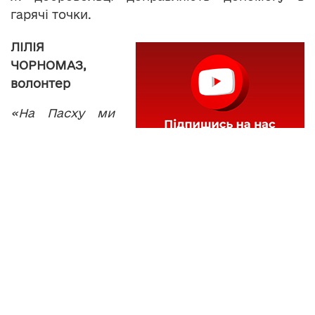
гарячі точки.
ЛІЛІЯ
ЧОРНОМАЗ,
волонтер
«На Пасху ми
почали на
Слов
’
янськ і
Донецьк
передавати.
Певно, то вже вісімнадцята машина. Але і
фура йде 24 тонни, і 20. За цих три тижні
дев
’
ята машина йде. 2 буси, які повністю
передають туди продукти, бронежилети. От
воєнкомат передає бронежилети для наших
солдатів. І вони дійсно їх отримують».