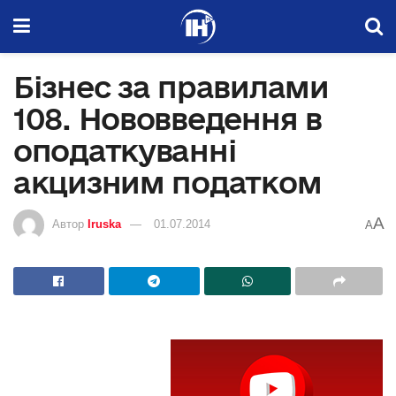
Бізнес за правилами
108. Нововведення в
оподаткуванні
акцизним податком
A
Автор
Iruska
01.07.2014
A