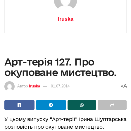
Iruska
Aрт-терія 127. Про
окуповане мистецтво.
A
Автор
Iruska
01.07.2014
A
У цьому випуску “Арт-терії” Ірина Шуптарська
розповість про окуповане мистецтво.