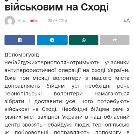
військовим на Сході
A
Автор
intb
28.06.2014
A
Допомогувід
небайдужихтернополянотримують учасники
антитерористичної операції на сході України.
Вже три місяці волонтери з нашого міста
доправляють бійцям усі необхідні речі.
Тернопільські волонтери намагаються
зібрати і доставити усе, чого потребують
військові на Сході. Необхідні бійцям речі з
різних міст західної України в наш обласний
центр звозять небайдужі люди. Тернопільські
ж добровольці доправляють допомогу в