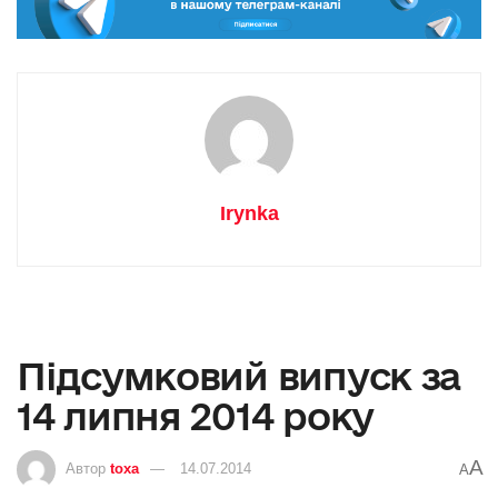
Irynka
Підсумковий випуск за
14 липня 2014 року
A
Автор
toxa
14.07.2014
A