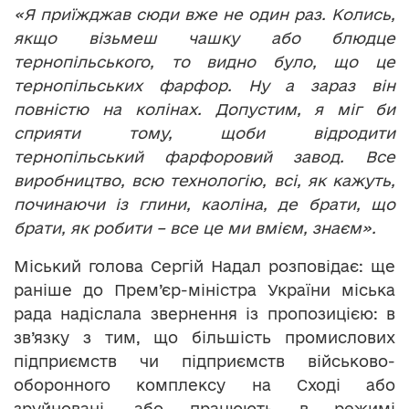
«Я приїжджав сюди вже не один раз. Колись,
якщо візьмеш чашку або блюдце
тернопільського, то видно було, що це
тернопільських фарфор. Ну а зараз він
повністю на колінах. Допустим, я міг би
сприяти тому, щоби відродити
тернопільський фарфоровий завод. Все
виробництво, всю технологію, всі, як кажуть,
починаючи із глини, каоліна, де брати, що
брати, як робити – все це ми вмієм, знаєм».
Міський голова Сергій Надал розповідає: ще
раніше до Прем’єр-міністра України міська
рада надіслала звернення із пропозицією: в
зв’язку з тим, що більшість промислових
підприємств чи підприємств військово-
оборонного комплексу на Сході або
зруйновані, або працюють в режимі