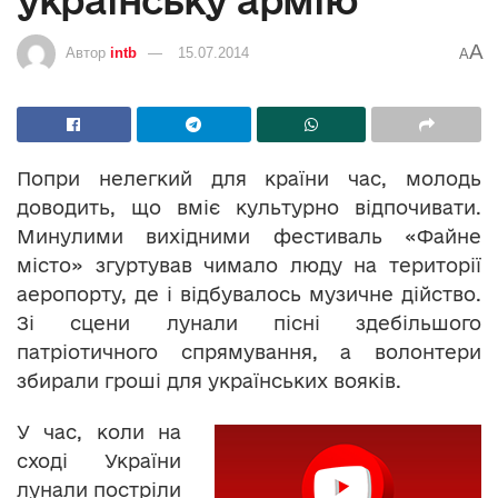
A
Автор
intb
15.07.2014
A
Попри нелегкий для країни час, молодь
доводить, що вміє культурно відпочивати.
Минулими вихідними фестиваль «Файне
місто» згуртував чимало люду на території
аеропорту, де і відбувалось музичне дійство.
Зі сцени лунали пісні здебільшого
патріотичного спрямування, а волонтери
збирали гроші для українських вояків.
У час, коли на
сході України
лунали постріли