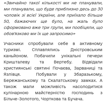
«Звичайно такої кількості ми не планували,
ми планували, що буде приблизно десь до 30
чоловік зі всієї України, але приїхало більше
50, бажаючих ще було, на жаль було
сформовано вже три групи, ми пообіцяли, що
обов’язково ми їх ще запросимо»
Учасники спробували себе в активному
туризмі. Сплавлялись Дністровським
каньйоном. Побачили унікальні печери
Кришталеву та Вертебу. Відвідали
християнські святині Почаєва, Зарваниці та
Язлівця. Побували у Збаразькому,
Бережанському та Скалатському замках. А
також мали можливість насолодитися
кулінарною майстерністю господинь з
Більче-Золотого, Чорткова та Бучача.