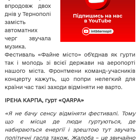
впродовж двох
днів у Тернополі
замість
автоматних
черг звучала
музика.
Фестиваль «Файне місто» об’єднав як гурти
так і молодь зі всієї держави на аеропорті
нашого міста. Фронтмени команд-учасників
концерту кажуть, що попри нелегкий для
країни час такі заходи відміняти не варто.
ІРЕНА КАРПА,
гурт
«
QARPA
»
«Я не бачу сенсу відміняти фестивалі. Тому
що є місця де люди гуртуються, де
набираються енергії і зрештою тут звучать
політичні гасла також. Жалоба – це звичайно