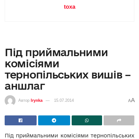
toxa
Під приймальними
комісіями
тернопільських вишів –
аншлаг
A
Автор
Irynka
15.07.2014
A
Під приймальними комісіями тернопільських