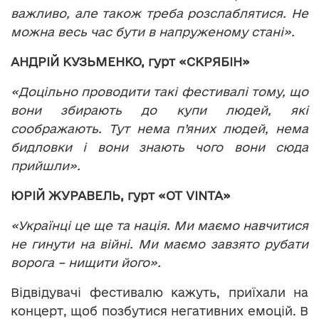
важливо, але також треба розслаблятися. Не
можна весь час бути в напруженому стані».
АНДРІЙ КУЗЬМЕНКО, гурт «СКРЯБІН»
«Доцільно проводити такі фестивалі
тому, що
вони збирають до купи людей
, які
соображають. Тут нема п’яних людей, нема
бидловки і вони знають чого вони сюда
прийшли».
ЮРІЙ ЖУРАВЕЛЬ, гурт «
O
T
VINTA
»
«Українці це ще та нація. Ми маємо навчитися
не гинути на війні. Ми маємо завзято рубати
ворога – нищити його».
Відвідувачі фестивалю кажуть, приїхали на
концерт, щоб позбутися негативних емоцій. В