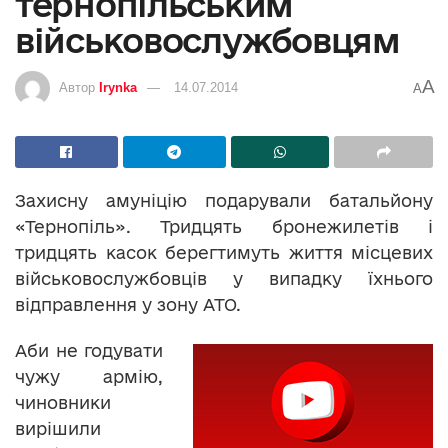
тернопільським
військовослужбовцям
A
Автор
Irynka
14.07.2014
A
Захисну амуніцію подарували батальйону
«Тернопіль». Тридцять бронежилетів і
тридцять касок берегтимуть життя місцевих
військовослужбовців у випадку їхнього
відправлення у зону АТО.
Аби не годувати
чужу армію,
чиновники
вирішили