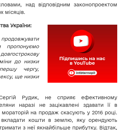
словами, над відповідним законопроектом
х місяців.
тва України:
родовжувати
и пропонуємо
 довгострокову
міни до низки
першу чергу,
ексу, ще низки
 Сергій Рудик, не сприяє ефективному
ляни наразі не зацікавлені здавати її в
мораторій на продаж скасують у 2016 році.
і вкладати кошти в землю, яку орендують
тримати з неї якнайбільше прибутку. Відтак,