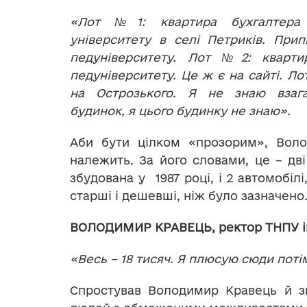
«Лот №1:
квартира бухгалтера
університету в селі Петриків. При
педуніверситету. Лот №2: кварти
педуніверситету. Це ж є на сайті. Ло
на Острозького. Я не знаю взаг
будинок, я цього будинку не знаю».
Аби бути цілком «прозорим», Вол
належить. За його словами, це – дві
збудована у 1987 році, і 2 автомобіл
старші і дешевші, ніж було зазначено.
ВОЛОДИМИР КРАВЕЦЬ, ректор ТНПУ ім.
«Весь – 18 тисяч. Я плюсую сюди поті
Спростував Володимир Кравець й з