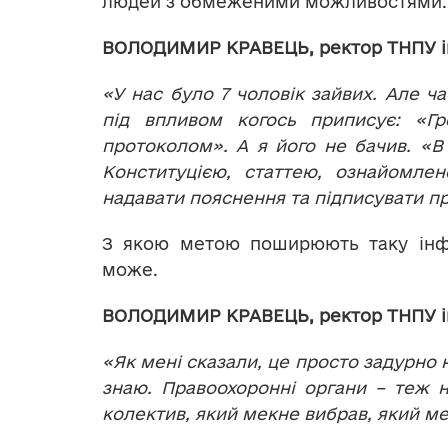
людей з обмеженими можливостями.
ВОЛОДИМИР КРАВЕЦЬ, ректор ТНПУ ім.
«У нас було 7 чоловік зайвих. Але ч
під впливом когось приписує: «Г
протоколом». А я його не бачив. «В 
Конституцією, статтею, ознайомле
надавати пояснення та підписувати пр
З якою метою поширюють таку інфо
може.
ВОЛОДИМИР КРАВЕЦЬ, ректор ТНПУ ім.
«Як мені сказали, це просто задурно 
знаю. Правоохоронні органи – теж н
колектив, який мекне вибрав, який м