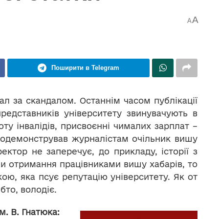
A
A
Поширити в Telegram
дал за скандалом. Останнім часом публікації
представників університету звинувачують в
оту інвалідів, присвоєнні чималих зарплат –
продемонстрував журналістам очільник вишу
ктор не заперечує, до прикладу, історії з
 отримання працівниками вишу хабарів, то
ю, яка псує репутацію університету. Як от
бто, володіє.
 В. Гнатюка: