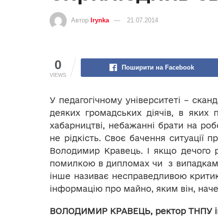
Автор
Irynka
21.07.2014
0
Поширити на Facebook
VIEWS
У педагогічному університеті – скан
деяких громадських діячів, в яких 
хабарництві, небажанні брати на роб
не рідкість. Своє бачення ситуації 
Володимир Кравець. І якщо дечого ре
помилкою в дипломах чи з випадками
інше називає несправедливою критико
інформацію про майно, яким він, наче
ВОЛОДИМИР КРАВЕЦЬ, ректор ТНПУ ім.