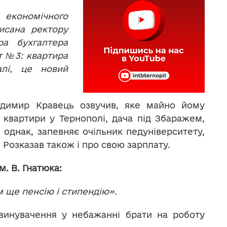
економічного
писана ректору
ра бухгалтера
т №3: квартира
алі, це новий
одимир Кравець озвучив, яке майно йому
 квартири у Тернополі, дача під Збаражем,
і, однак, запевняє очільник педуніверситету,
 Розказав також і про свою зарплату.
 В. Гнатюка:
м ще пенсію і стипендію».
винувачення у небажанні брати на роботу