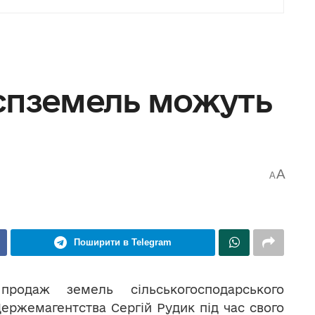
спземель можуть
A
A
Поширити в Telegram
родаж земель сільськогосподарського
ержемагентства Сергій Рудик під час свого