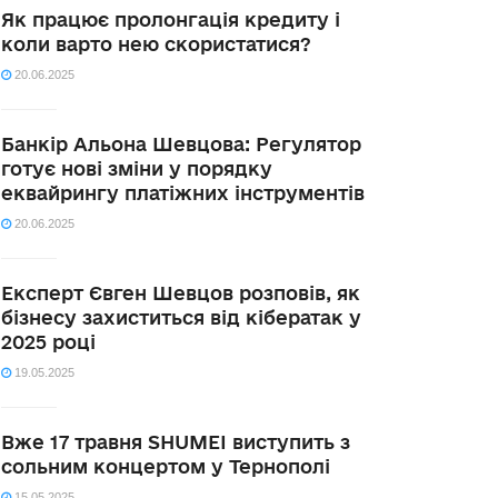
Як працює пролонгація кредиту і
коли варто нею скористатися?
20.06.2025
Банкір Альона Шевцова: Регулятор
готує нові зміни у порядку
еквайрингу платіжних інструментів
20.06.2025
Експерт Євген Шевцов розповів, як
бізнесу захиститься від кібератак у
2025 році
19.05.2025
Вже 17 травня SHUMEI виступить з
сольним концертом у Тернополі
15.05.2025