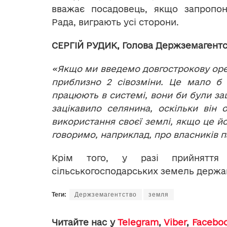
вважає посадовець, якщо запропон
Рада, виграють усі сторони.
СЕРГІЙ РУДИК, Голова Держземагентс
«Якщо ми введемо довгострокову орен
приблизно 2 сівозміни. Це мало б з
працюють в системі, вони би були за
зацікавило селянина, оскільки він
використання своєї землі, якщо це й
говоримо, наприклад, про власників п
Крім того, у разі прийняття 
сільськогосподарських земель держав
Теги:
Держземагентство
земля
Читайте нас у
Telegram
,
Viber
,
Facebo