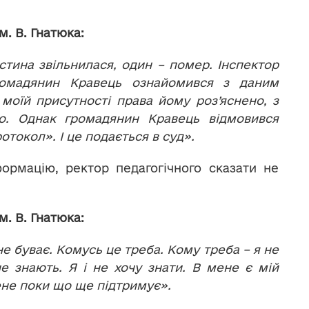
 В. Гнатюка:
астина звільнилася, один – помер. Інспектор
ромадянин Кравець ознайомився з даним
моїй присутності права йому роз’яснено, з
но. Однак громадянин Кравець відмовився
отокол». І це подається в суд».
рмацію, ректор педагогічного сказати не
 В. Гнатюка:
не буває. Комусь це треба. Кому треба – я не
е знають. Я і не хочу знати. В мене є мій
ене поки що ще підтримує».