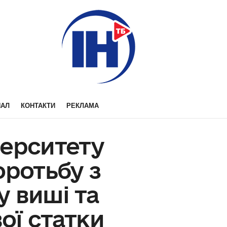
НАЛ
КОНТАКТИ
РЕКЛАМА
верситету
оротьбу з
 виші та
ої статки