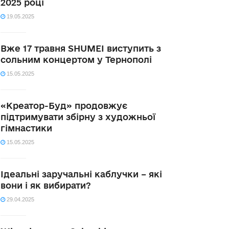
2025 році
19.05.2025
Вже 17 травня SHUMEI виступить з
сольним концертом у Тернополі
15.05.2025
«Креатор-Буд» продовжує
підтримувати збірну з художньої
гімнастики
15.05.2025
Ідеальні заручальні каблучки – які
вони і як вибирати?
29.04.2025