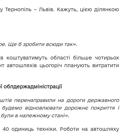
у Тернопіль – Львів. Кажуть, цією ділянкою
ре. Ще б зробити всюди так».
ів коштуватимуть області більше чотирьох
нт автошляхів цьогоріч планують витратити
ї облдержадміністрації
оштів перенаправили на дороги державного
и будемо відновлювати дорожнє покриття і
 були в належному стані».
40 одиниць техніки. Роботи на автошляху