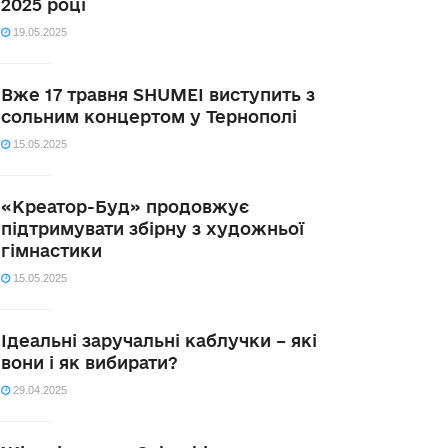
2025 році
19.05.2025
Вже 17 травня SHUMEI виступить з
сольним концертом у Тернополі
15.05.2025
«Креатор-Буд» продовжує
підтримувати збірну з художньої
гімнастики
15.05.2025
Ідеальні заручальні каблучки – які
вони і як вибирати?
29.04.2025