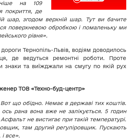
аніше на 109
я покриття, де
й шар, згодом верхній шар. Тут ви бачите
ться поверхневою обробкою і помаленьку ми
ейського рівня».
 дороги Тернопіль-Львів, водіям доводилось
ця, де ведуться ремонтні роботи. Проте
али знаки та виїжджали на смугу по якій рух
женер ТОВ «Техно-буд-центр»
 Вот що обідно. Немає в державі тих коштів.
 ось рана вона вже не залікується. 5 годин
 Асфальт не вистигає при такій температурі.
ровщик, там другий регуліровщик. Пускають
 і все».