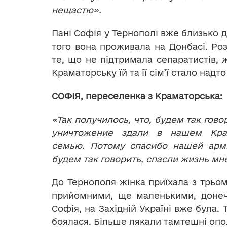
нещастю».
Пані Софія у Тернополі вже близько д
того вона проживала на Донбасі. Роз
те, що не підтримала сепаратистів, 
Краматорську їй та її сім’ї стало надт
СОФІЯ, переселенка з Краматорська:
«Так получилось, что, будем так гово
уничтожение здали в нашем Кра
семью. Потому спасибо нашей арми
будем так говорить, спасли жизнь мн
До Тернополя жінка приїхала з трьо
прийомними, ще маленькими, донечк
Софія, на Західній Україні вже була.
боялася. Більше лякали тамтешні опо