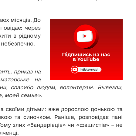
вох місяців. До
повідає: через
жити в рідному
о небезпечно.
рить, приказ на
маторське на
и, спасибо людям, волонтерам. Вывезли,
е, моей семье».
ма своїми дітьми: вже дорослою донькою та
ою та синочком. Раніше, розповідає пані
 Тому злих «бандерівців» чи «фашистів» – не
лченці.