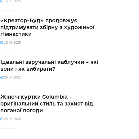
15.05.2025
«Креатор-Буд» продовжує
підтримувати збірну з художньої
гімнастики
15.05.2025
Ідеальні заручальні каблучки – які
вони і як вибирати?
29.04.2025
Жіночі куртки Columbia –
оригінальний стиль та захист від
поганої погоди
25.03.2025