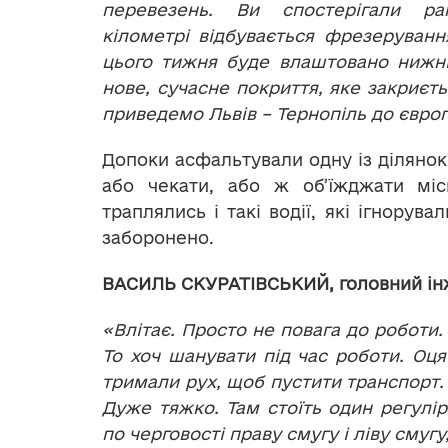
перевезень. Ви спостерігали р
кілометрі відбувається фрезеруванн
цього тижня буде влаштовано нижні
нове, сучасне покриття, яке закриє
приведемо Львів – Тернопіль до європ
Допоки асфальтували одну із ділянок
або чекати, або ж об’їжджати міс
траплялись і такі водії, які ігнорув
заборонено.
ВАСИЛЬ СКУРАТІВСЬКИЙ, головний ін
«Влітає. Просто не повага до роботи.
То хоч шанувати під час роботи. Оця
тримали рух, щоб пустити транспорт.
Дуже тяжко. Там стоїть один регулі
по черговості праву смугу і ліву смугу,