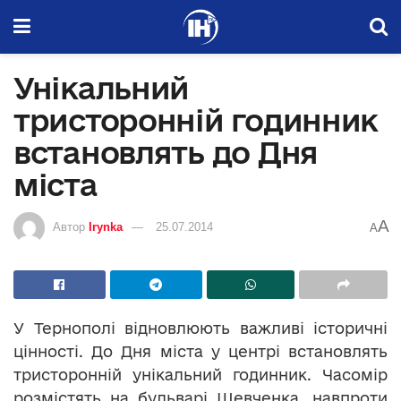
Унікальний
тристоронній годинник
встановлять до Дня
міста
A
Автор
Irynka
25.07.2014
A
У Тернополі відновлюють важливі історичні
цінності. До Дня міста у центрі встановлять
тристоронній унікальний годинник. Часомір
розмістять на бульварі Шевченка, навпроти