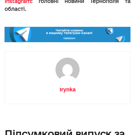
Instagram
: головні новини Тернополя та
області.
Irynka
Підсумковий випуск за