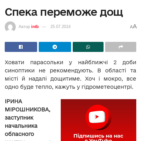
Спека переможе дощ
A
Автор
intb
25.07.2014
A
Ховати парасольки у найближчі 2 доби
синоптики не рекомендують. В області та
місті й надалі дощитиме. Хоч і мокро, все
одно буде тепло, кажуть у гідрометеоцентрі.
ІРИНА
МІРОШНИКОВА,
заступник
начальника
обласного