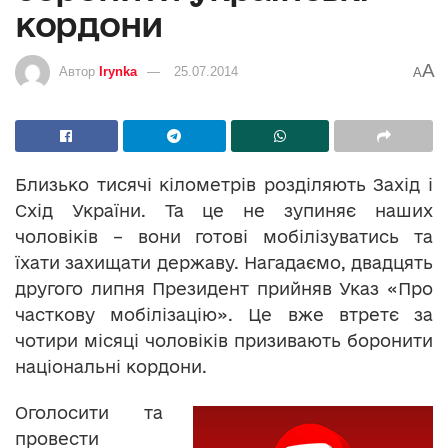
кордони
A
Автор
Irynka
25.07.2014
A
Близько тисячі кілометрів розділяють Захід і
Схід України. Та це не зупиняє наших
чоловіків – вони готові мобілізуватись та
їхати захищати державу. Нагадаємо, двадцять
другого липня Президент прийняв Указ «Про
часткову мобілізацію». Це вже втретє за
чотири місяці чоловіків призивають боронити
національні кордони.
Оголосити та
провести