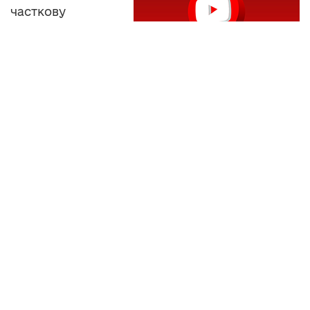
часткову
мобілізацію –
перший пункт
законопроекту.
Тернопільщина
у списку тих
областей, чиї
хлопці незадовго отримають повістки. От
тільки вік призовників, коментують у
військовій частині, збільшився.
ВОЛОДИМИР КАТИНСЬКИЙ, в. о. обласного
військового комісара
«До часткової мобілізації підлягають така ж
сама категорія людей військовозобов’язаних,
яка була попередні дві черги мобілізації. На
сьогоднішній день віковий ценс по мобілізації