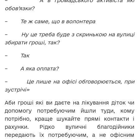
–
А в громадського активіста які
обов’язки?
–
Те ж саме, що в волонтера
–
Ну це треба буде з скринькою на вулиці
збирати гроші, так?
–
Так
–
А яка оплата?
–
Це лише на офісі обговорюється, при
зустрічі»
Аби гроші які ви даєте на лікування діток чи
допомогу потребуючим йшли туди, кому
потрібно, краще шукайте прямі контакти і
рахунки. Рідко вуличні благодійники
передають їх потребуючим, а не офісним