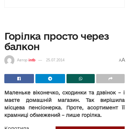
Горілка просто через
балкон
A
Автор
intb
25.07.2014
A
Маленьке віконечко, сходинки та дзвінок – і
маєте домашній магазин. Так вирішила
місцева пенсіонерка. Проте
,
асортимент її
крамниці обмежений – лише горілка.
Колотила