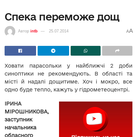
Спека переможе дощ
A
Автор
intb
25.07.2014
A
Ховати парасольки у найближчі 2 доби
синоптики не рекомендують. В області та
місті й надалі дощитиме. Хоч і мокро, все
одно буде тепло, кажуть у гідрометеоцентрі.
ІРИНА
МІРОШНИКОВА,
заступник
начальника
обласного