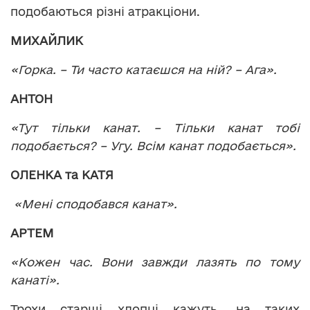
подобаються різні атракціони.
МИХАЙЛИК
«Горка. – Ти часто катаєшся на ній? – Ага».
АНТОН
«Тут тільки канат. – Тільки канат тобі
подобається? – Угу. Всім канат подобається».
ОЛЕНКА та КАТЯ
«Мені сподобався канат».
АРТЕМ
«Кожен час. Вони завжди лазять по тому
канаті».
Трохи старші хлопці кажуть, на таких