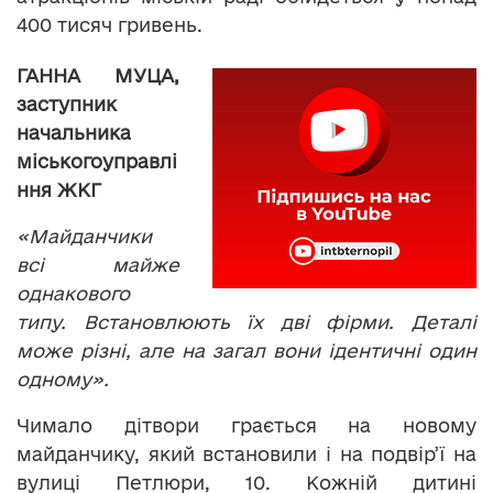
400 тисяч гривень.
ГАННА МУЦА,
з
аступник
начальника
міського
управлі
ння
ЖКГ
«Майданчики
всі майже
однакового
типу. Встановлюють їх дві фірми. Деталі
може різні, але на загал вони ідентичні один
одному».
Чимало дітвори грається на новому
майданчику, який встановили і на подвір’ї на
вулиці Петлюри, 10. Кожній дитині