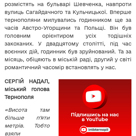
розмістять на бульварі Шевченка, навпроти
вулиць Сагайдачного та Кульчицької. Вперше
тернополяни милувались годинником ще за
часів Австро-Угорщини та Польщі. Він був
головним орієнтиром усіх тодішніх
закоханих. У двадцятому столітті, під час
воєнних дій, годинник був зруйнований. Та за
місяць, обіцяють в міській раді, другий у світі
романтичний часомір встановлять у нас.
СЕРГІЙ НАДАЛ,
міський голова
Тернополя
«Висота там
більше п’яти
метрів. Тобто
взяли