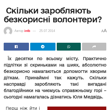
Скільки заробляють
безкорисні волонтери?
A
Автор
intb
25.07.2014
A
Їх десятки по всьому місту. Практично
підлітки зі скриньками на шиях, абсолютно
безкорисно намагаються допомогти хворим
діткам. Принаймні так кажуть. Скільки
насправді заробляють такі вигадані
благодійники на чиємусь справжньому горі –
сьогодні намагалась дізнатись Юля Медвідь.
Перш ніж йти і