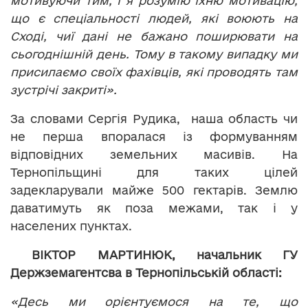
мотивуючи тим, і я розумію їхню мотивацію,
що є спеціальності людей, які воюють на
Сході, чиї дані не бажано поширювати на
сьогоднішній день. Тому в такому випадку ми
присилаємо своїх фахівців, які проводять там
зустрічі закриті».
За словами Сергія Рудика, наша область чи
не перша впоралася із формуванням
відповідних земельних масивів. На
Тернопільщині для таких цілей
задекларували майже 500 гектарів. Землю
даватимуть як поза межами, так і у
населених пунктах.
ВІКТОР МАРТИНЮК, начальник ГУ
Держземагентсва в Тернопільській області:
«Десь ми орієнтуємося на те, що