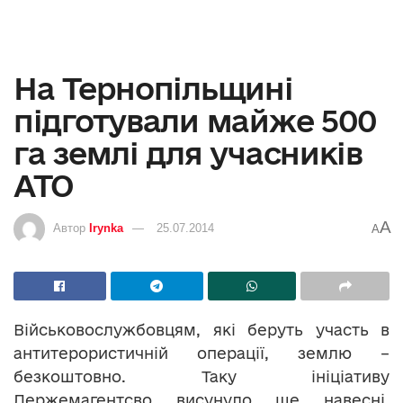
На Тернопільщині
підготували майже 500
га землі для учасників
АТО
A
Автор
Irynka
25.07.2014
A
Військовослужбовцям, які беруть участь в
антитерористичній операції, землю –
безкоштовно. Таку ініціативу
Держемагентсво висунуло ще навесні.