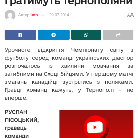
гратимуть тернополяни
A
Автор
intb
29.07.2014
A
Урочисте відкриття Чемпіонату світу з
футболу серед команд українських діаспор
розпочалось із хвилини мовчання за
загиблими на Сході бійцями. У першому матчі
змагань канадійці зустрілись з поляками.
Гравці команд кажуть, у Тернополі – не
вперше.
РУСЛАН
ПІСОЦЬКИЙ,
гравець
команди