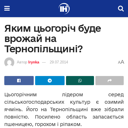
Яким цьогоріч буде
врожай на
Тернопільщині?
A
Автор
Irynka
29.07.2014
A
Цьогорічним лідером серед
сільськогосподарських культур є озимий
ячмінь. Його на Тернопільщині вже зібрали
повністю. Посилено область запасається
пшеницею, горохом і ріпаком.