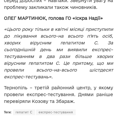
серед дорослих – навпаки. Звернути увагу на
проблему закликали також чиновників.
ОЛЕГ МАРТИНЮК, голова ГО «Іскра Надії»
«Цього року тільки в квітні місяці приступили
до лікування всього-на всього п’ять осіб,
хворих вірусним гепатитом С. За
сьогоднішній день ми виявили експрес-
тестуванням в два рази більше хворих
вірусним гепатитом С. Це притому, що ми
провели всього-на-всього шістдесят
експрес-тестувань».
Тернопіль – третій районний центр, у якому
провели експрес-тестування. Днями раніше
перевіряли Козову та Збараж.
Теги:
гепатит С
експрес-тестування