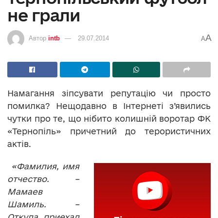
не грали
A
Автор
intb
29.07.2014
A
Намагання зіпсувати репутацію чи просто
помилка? Нещодавно в Інтернеті з’явились
чутки про те, що нібито колишній воротар ФК
«Тернопіль» причетний до терористичних
актів.
«
Фамилия, имя
отчество. –
Мамаев
Шамиль. –
Откуда приехал