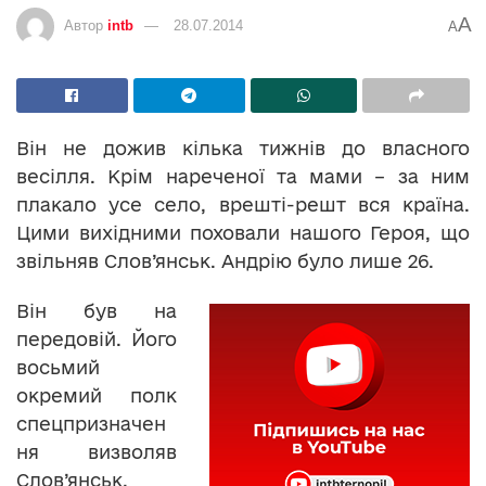
A
Автор
intb
28.07.2014
A
Він не дожив кілька тижнів до власного
весілля. Крім нареченої та мами – за ним
плакало усе село, врешті-решт вся країна.
Цими вихідними поховали нашого Героя, що
звільняв Слов’янськ. Андрію було лише 26.
Він був на
передовій. Його
восьмий
окремий полк
спецпризначен
ня визволяв
Слов’янськ.