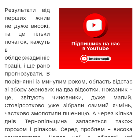
Результати від
перших жнив
не дуже високі,
та це тільки
початок, кажуть
в
облдержадмініс
трації, і ще рано
прогнозувати. В
порівнянні із минулим роком, область відстає
зі збору зернових на два відсотки. Показник –
це, звітують чиновники, дуже малий.
Стовідсотково уже зібрали озимий ячмінь,
частково змолотили пшеницю. А через кілька
днів Тернопільщина запасеться також
горохом і ріпаком. Серед проблем – висока