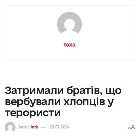
toxa
Затримали братів, що
вербували хлопців у
терористи
A
Автор
intb
28.07.2014
A