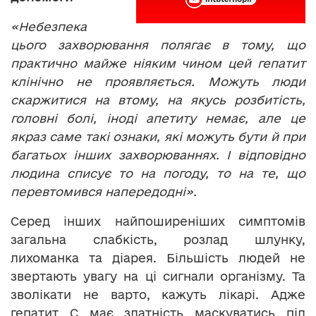
«Небезпека
цього захворювання полягає в тому, що
практично майже ніяким чином цей гепатит
клінічно не проявляється. Можуть люди
скаржитися на втому, на якусь розбитість,
головні болі, іноді апетиту немає, але це
якраз саме такі ознаки, які можуть бути й при
багатьох інших захворюваннях. І відповідно
людина списує то на погоду, то на те, що
перевтомився напередодні».
Серед інших найпоширеніших симптомів
загальна слабкість, розлад шлунку,
лихоманка та діарея. Більшість людей не
звертають увагу на ці сигнали організму. Та
зволікати не варто, кажуть лікарі. Адже
гепатит С має здатність маскуватись під