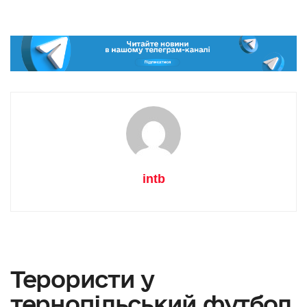
intb
Терористи у
тернопільський футбол