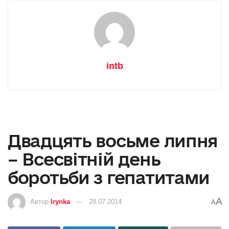
intb
Двадцять восьме липня
– Всесвітній день
боротьби з гепатитами
A
Автор
Irynka
28.07.2014
A