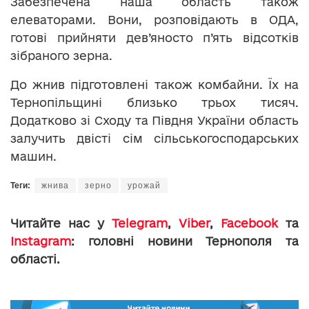
Забезпечена наша область також
елеваторами. Вони, розповідають в ОДА,
готові прийняти дев’яносто п’ять відсотків
зібраного зерна.
До жнив підготовлені також комбайни. Їх на
Тернопільщині близько трьох тисяч.
Додатково зі Сходу та Півдня України область
залучить двісті сім сільськогосподарських
машин.
Теги:
жнива
зерно
урожай
Читайте нас у
Telegram
,
Viber
,
Facebook
та
Instagram
: головні новини Тернополя та
області.