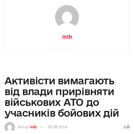
intb
Активісти вимагають
від влади прирівняти
військових АТО до
учасників бойових дій
A
Автор
intb
05.08.2014
A