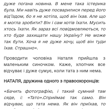
дуже погана новина. В мене така істерика
була. Ми навіть дуже посварилися перед його
від’їздом, бо я не хотіла, щоб він їхав. Але що
я могла зробити? Він і сам хотів їхати. Мусить
хтось їхати. Як зараз всі повідмовляються, то
хто буде захищати нашу Україну? Не може
так бути. Хоча я не дуже хочу, щоб він туди
їхав. Страшно».
Проводити чоловіка Наталя прийшла з
маленьким синочком. Каже, хлопчик все
відчуває і дуже сумує, коли тата з ним нема.
НАТАЛЯ, дружина одного з правоохоронців:
«Бачить фотографію, і такий сумний там
сяде, і: «Тато».Сприймає так само. Він
відчуває, що тата нема. Як він приїхав, то