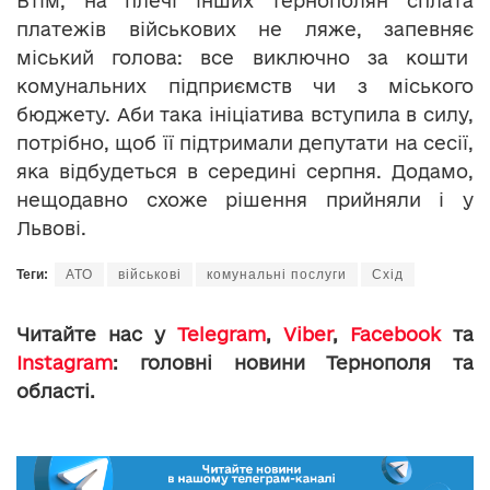
Втім, на плечі інших тернополян сплата
платежів військових не ляже, запевняє
міський голова: все виключно за кошти
комунальних підприємств чи з міського
бюджету. Аби така ініціатива вступила в силу,
потрібно, щоб її підтримали депутати на сесії,
яка відбудеться в середині серпня. Додамо,
нещодавно схоже рішення прийняли і у
Львові.
Теги:
АТО
військові
комунальні послуги
Схід
Читайте нас у
Telegram
,
Viber
,
Facebook
та
Instagram
: головні новини Тернополя та
області.