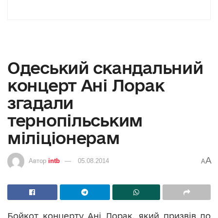
Одеський скандальний
концерт Ані Лорак
згадали
тернопільським
міліціонерам
A
Автор
intb
05.08.2014
A
Бойкот концерту Ані Лорак, який призвів до