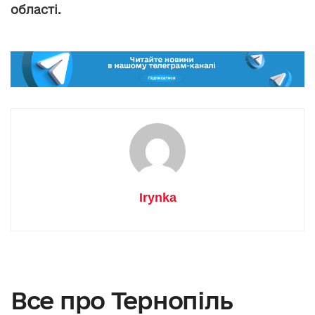
області.
Irynka
Все про Тернопіль