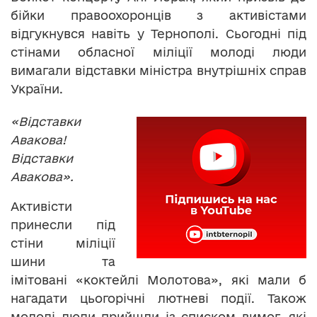
бійки правоохоронців з активістами
відгукнувся навіть у Тернополі. Сьогодні під
стінами обласної міліції молоді люди
вимагали відставки міністра внутрішніх справ
України.
«Відставки
Авакова!
Відставки
Авакова».
Активісти
принесли під
стіни міліції
шини та
імітовані «коктейлі Молотова», які мали б
нагадати цьогорічні лютневі події. Також
молоді люди прийшли із списком вимог, які