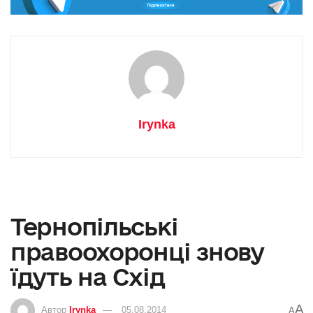
Irynka
Тернопільські
правоохоронці знову
їдуть на Схід
A
Автор
Irynka
05.08.2014
A