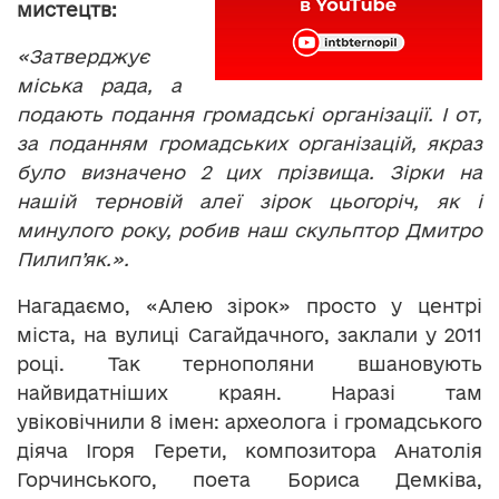
мистецтв:
«Затверджує
міська рада, а
подають подання громадські організації. І от,
за поданням громадських організацій, якраз
було визначено 2 цих прізвища. Зірки на
нашій терновій алеї зірок цьогоріч, як і
минулого року, робив наш скульптор Дмитро
Пилип’як.».
Нагадаємо, «Алею зірок» просто у центрі
міста, на вулиці Сагайдачного, заклали у 2011
році. Так тернополяни вшановують
найвидатніших краян. Наразі там
увіковічнили 8 імен: археолога і громадського
діяча Ігоря Герети, композитора Анатолія
Горчинського, поета Бориса Демківа,