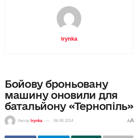
Irynka
Бойову броньовану
машину оновили для
батальйону «Тернопіль»
A
Автор
Irynka
06.08.2014
A