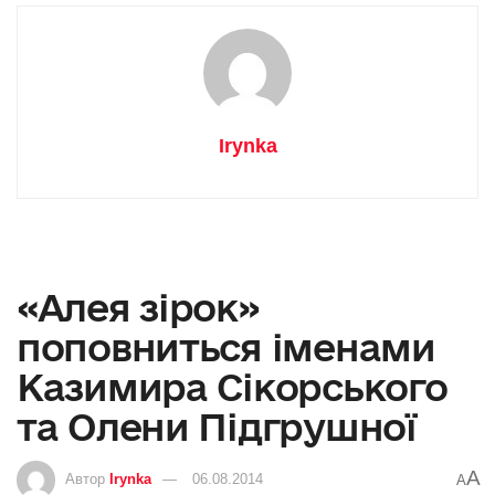
Irynka
«Алея зірок»
поповниться іменами
Казимира Сікорського
та Олени Підгрушної
A
Автор
Irynka
06.08.2014
A