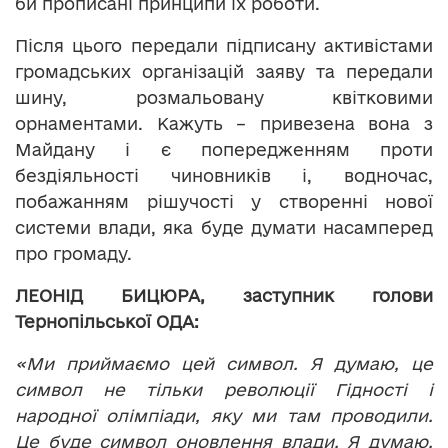
би прописані принципи їх роботи.
Після цього передали підписану активістами
громадських організацій заяву та передали
шину, розмальовану квітковими
орнаментами. Кажуть – привезена вона з
Майдану і є попередженням проти
бездіяльності чиновників і, водночас,
побажанням рішучості у створенні нової
системи влади, яка буде думати насамперед
про громаду.
ЛЕОНІД БИЦЮРА,
заступник голови
Тернопільської ОДА:
«Ми приймаємо цей символ. Я думаю, це
символ не тільки революції Гідності і
народної олімпіади, яку ми там проводили.
Це буде символ оновлення влади. Я думаю,