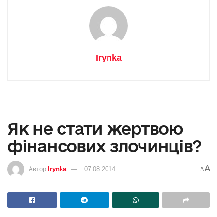
Irynka
Як не стати жертвою
фінансових злочинців?
A
Автор
Irynka
07.08.2014
A