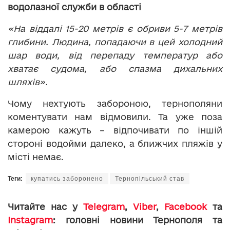
водолазної служби в області
«На віддалі 15-20 метрів є обриви 5-7 метрів
глибини. Людина, попадаючи в цей холодний
шар води, від перепаду температур або
хватає судома, або спазма дихальних
шляхів».
Чому нехтують забороною, тернополяни
коментувати нам відмовили. Та уже поза
камерою кажуть – відпочивати по іншій
стороні водойми далеко, а ближчих пляжів у
місті немає.
Теги:
купатись заборонено
Тернопільський став
Читайте нас у
Telegram
,
Viber
,
Facebook
та
Instagram
: головні новини Тернополя та