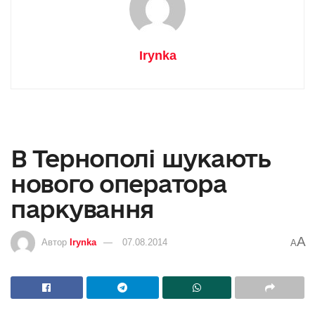
Irynka
В Тернополі шукають
нового оператора
паркування
A
Автор
Irynka
07.08.2014
A