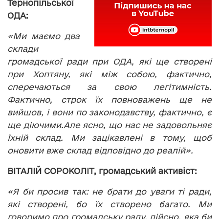
Тернопільської
ОДА:
«Ми маємо два
склади
громадської ради при ОДА, які ще створені
при Хоптяну, які між собою, фактично,
сперечаються за свою легітимність.
Фактично, строк їх повноважень ще не
вийшов, і вони по законодавству, фактично, є
ще діючими.
Але ясно, що нас не задовольняє
їхній склад. Ми зацікавлені в тому, щоб
оновити вже склад відповідно до реалій».
ВІТАЛІЙ СОРОКОЛІТ, громадський активіст:
«Я би просив так: не брати до уваги ті ради,
які створені, бо їх створено багато. Ми
говоримо про громадську раду, дійсно, яка би