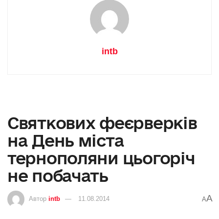
intb
Святкових феєрверків
на День міста
тернополяни цьогоріч
не побачать
A
Автор
intb
11.08.2014
A