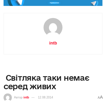
intb
Світляка таки немає
серед живих
A
Автор
intb
12.08.2014
A