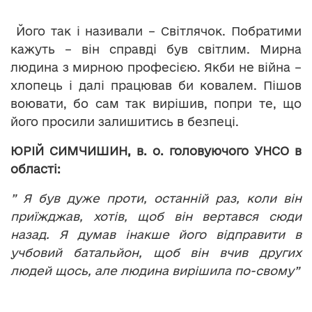
Його так і називали – Світлячок. Побратими
кажуть – він справді був світлим. Мирна
людина з мирною професією. Якби не війна –
хлопець і далі працював би ковалем. Пішов
воювати, бо сам так вирішив, попри те, що
його просили залишитись в безпеці.
ЮРІЙ СИМЧИШИН, в. о. головуючого УНСО в
області:
” Я був дуже проти, останній раз, коли він
приїжджав, хотів, щоб він вертався сюди
назад. Я думав інакше його відправити в
учбовий батальйон, щоб він вчив других
людей щось, але людина вирішила по-свому”