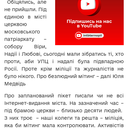
Обіцялись, але
не прийшли. Під
єдиною в місті
церквою
московського
патріархату –
собору Віри,
Надії і Любові, сьогодні мали зібратись ті, хто
проти, аби УПЦ і надалі була підвладною
Росії. Проте крім міліції та журналістів не
було нікого. Про безлюдний мітинг – далі Юля
Медвідь
Про запланований пікет писали чи не всі
Інтернет-видання міста. На зазначений час –
під брамою церкви – близько десяти людей.
З них троє – наші колеги та решта – міліція,
яка би мітинг мала контролювати. Активістів