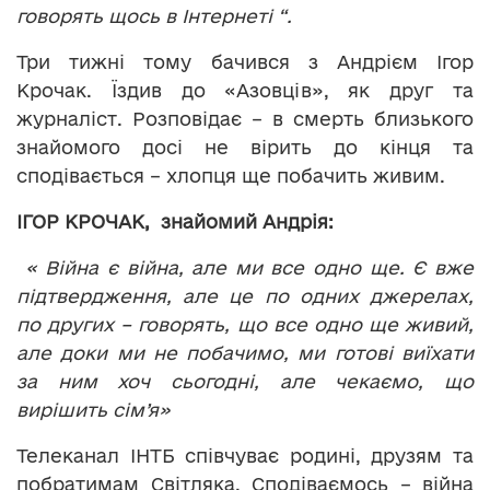
говорять щось в Інтернеті “.
Три тижні тому бачився з Андрієм Ігор
Крочак. Їздив до «Азовців», як друг та
журналіст. Розповідає – в смерть близького
знайомого досі не вірить до кінця та
сподівається – хлопця ще побачить живим.
ІГОР КРОЧАК, знайомий Андрія:
« Війна є війна, але ми все одно ще. Є вже
підтвердження, але це по одних джерелах,
по других – говорять, що все одно ще живий,
але доки ми не побачимо, ми готові виїхати
за ним хоч сьогодні, але чекаємо, що
вирішить сім’я»
Телеканал ІНТБ співчуває родині, друзям та
побратимам Світляка. Сподіваємось – війна