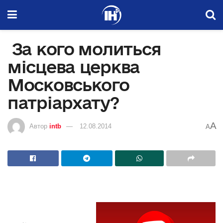
За кого молиться
місцева церква
Московського
патріархату?
A
Автор
intb
12.08.2014
A