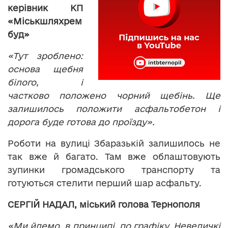
керівник КП
«Міськшляхрем
буд»
«Тут зроблено:
основа щебня
білого, і
частково положено чорний щебінь. Ще
залишилось положити асфальтобетон і
дорога буде готова до проїзду».
Роботи на вулиці Збаразькій залишилось не
так вже й багато. Там вже облаштовують
зупинки громадського транспорту та
готуються стелити перший шар асфальту.
СЕРГІЙ НАДАЛ, міський голова Тернополя
«Ми йдемо, в принципі, по графіку. Невеличкі