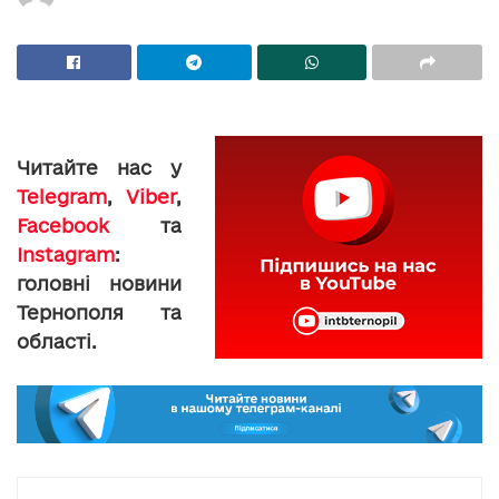
Читайте нас у
Telegram
,
Viber
,
Facebook
та
Instagram
:
головні новини
Тернополя та
області.