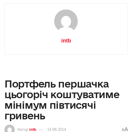
intb
Портфель першачка
цьогоріч коштуватиме
мінімум півтисячі
гривень
A
Автор
intb
14.08.2014
A