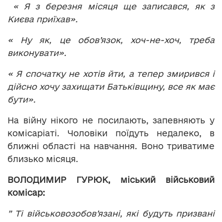
« Я з березня місяця ще записався, як з
Києва приїхав».
« Ну як, це обов’язок, хоч-не-хоч, треба
виконувати».
« Я спочатку не хотів йти, а тепер змирився і
дійсно хочу захищати Батьківщину, все як має
бути».
На війну нікого не посилають, запевняють у
комісаріаті. Чоловіки поїдуть недалеко, в
ближні області на навчання. Воно триватиме
близько місяця.
ВОЛОДИМИР ГУРЮК, міський військовий
комісар:
” Ті військовозобов’язані, які будуть призвані