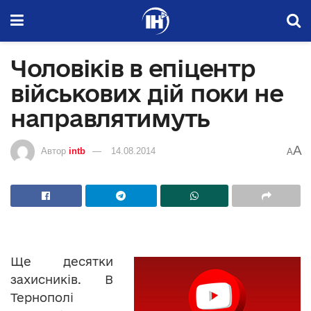
Чоловіків в епіцентр
військових дій поки не
направлятимуть
A
Автор
intb
14.08.2014
A
Ще десятки
захисників. В
Тернополі