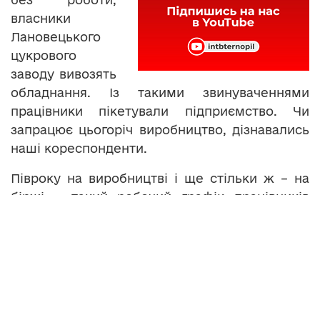
власники
Лановецького
цукрового
заводу вивозять
обладнання. Із такими звинуваченнями
працівники пікетували підприємство. Чи
запрацює цьогоріч виробництво, дізнавались
наші кореспонденти.
Півроку на виробництві і ще стільки ж – на
біржі – такий робочий графік працівників
Лановецького цукрового заводу. От тільки
підприємство свою діяльність призупинило й
сотні людей залишились на вулиці. Без
виплат на біржі праці й без контракту на
наступний рік. Де знайти нову роботу, люди
не знають.